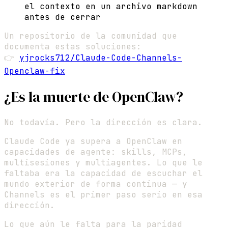
el contexto en un archivo markdown
antes de cerrar
Un repositorio de la comunidad que
documenta estas soluciones:
👉
yjrocks712/Claude-Code-Channels-
Openclaw-fix
¿Es la muerte de OpenClaw?
No todavía. Pero la dirección es clara.
Claude Code ya supera a OpenClaw en
capacidades de agente: skills, MCPs,
multisesiones y multiagentes. Lo que le
faltaba era la capacidad de escuchar el
mundo exterior de forma continua — y
Channels es el primer paso serio en esa
dirección.
Lo que aún le falta para la paridad