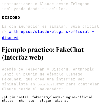
instrucciones a Claude desde Telegram —
incluyendo desde tu celular.
DISCORD
La configuración es similar. Guía oficial:
👉
anthropics/claude-plugins-official —
discord
Ejemplo práctico: FakeChat
(interfaz web)
Además de Telegram y Discord, Anthropic
lanzó un plugin de ejemplo llamado
FakeChat
, que crea una interfaz web
minimalista en
para controlar
localhost:8787
Claude desde el navegador:
/plugin install fakechat@claude-plugins-official
