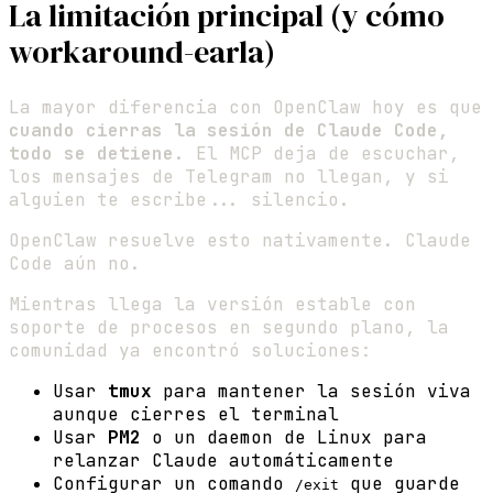
La limitación principal (y cómo
workaround-earla)
La mayor diferencia con OpenClaw hoy es que
cuando cierras la sesión de Claude Code,
todo se detiene
. El MCP deja de escuchar,
los mensajes de Telegram no llegan, y si
alguien te escribe... silencio.
OpenClaw resuelve esto nativamente. Claude
Code aún no.
Mientras llega la versión estable con
soporte de procesos en segundo plano, la
comunidad ya encontró soluciones:
Usar
tmux
para mantener la sesión viva
aunque cierres el terminal
Usar
PM2
o un daemon de Linux para
relanzar Claude automáticamente
Configurar un comando
que guarde
/exit