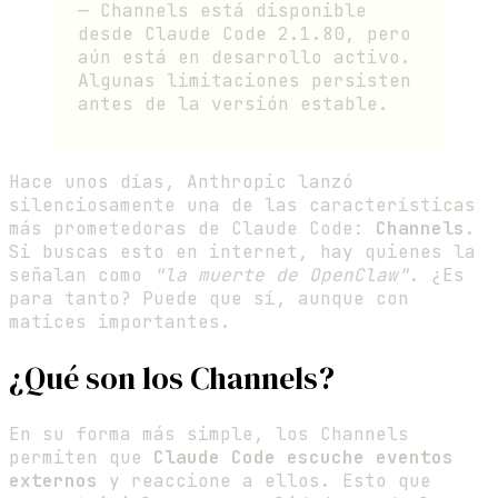
— Channels está disponible
desde Claude Code 2.1.80, pero
aún está en desarrollo activo.
Algunas limitaciones persisten
antes de la versión estable.
Hace unos días, Anthropic lanzó
silenciosamente una de las características
más prometedoras de Claude Code:
Channels
.
Si buscas esto en internet, hay quienes la
señalan como
"la muerte de OpenClaw"
. ¿Es
para tanto? Puede que sí, aunque con
matices importantes.
¿Qué son los Channels?
En su forma más simple, los Channels
permiten que
Claude Code escuche eventos
externos
y reaccione a ellos. Esto que