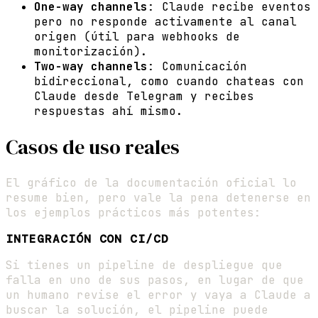
One-way channels
: Claude recibe eventos
pero no responde activamente al canal
origen (útil para webhooks de
monitorización).
Two-way channels
: Comunicación
bidireccional, como cuando chateas con
Claude desde Telegram y recibes
respuestas ahí mismo.
Casos de uso reales
El gráfico de la documentación oficial lo
resume bien, pero vale la pena detenerse en
los ejemplos prácticos más potentes:
INTEGRACIÓN CON CI/CD
Si tienes un pipeline de despliegue que
falla en uno de sus pasos, en lugar de que
un humano revise el error y vaya a Claude a
buscar la solución, el pipeline puede