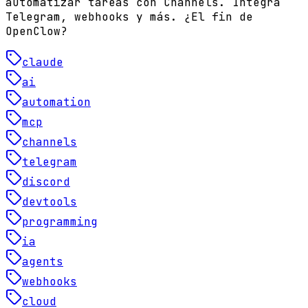
automatizar tareas con Channels. Integra
Telegram, webhooks y más. ¿El fin de
OpenClow?
claude
ai
automation
mcp
channels
telegram
discord
devtools
programming
ia
agents
webhooks
cloud