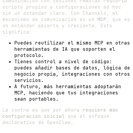
comunicación con sesiones remotas requería
scripts propios o configuraciones ad hoc
sin un estándar claro. Con Channels, el
mecanismo de comunicación es un
MCP
, que es
un estándar abierto y creciente. Esto
significa:
Puedes reutilizar el mismo MCP en otras
herramientas de IA que soporten el
protocolo.
Tienes control a nivel de código:
puedes añadir bases de datos, lógica de
negocio propia, integraciones con otros
servicios.
A futuro, más herramientas adoptarán
MCP, haciendo que tus integraciones
sean portables.
La contra es que por ahora
requiere más
configuración inicial
que el enfoque
declarativo de OpenClaw.