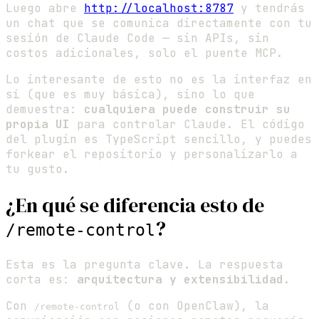
Luego abre
http://localhost:8787
y tendrás
un chat que se comunica directamente con tu
sesión de Claude Code — sin APIs, sin
costos adicionales, solo el puente MCP.
Lo interesante de esto no es la interfaz en
sí (que es muy básica), sino lo que
demuestra:
cualquiera puede construir su
propia UI
para controlar Claude. El código
del plugin es TypeScript sencillo, y puedes
forkear el repositorio y personalizarlo a
tu gusto.
¿En qué se diferencia esto de
?
/remote-control
Esta es la pregunta clave. La respuesta
corta es:
arquitectura y extensibilidad
.
Con
(o con OpenClaw), la
/remote-control