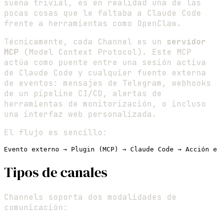
suena trivial, es en realidad una de las
pocas cosas que le faltaba a Claude Code
frente a herramientas como OpenClaw.
Técnicamente, cada Channel es un
servidor
MCP
(Model Context Protocol). Este MCP
actúa como puente entre una sesión activa
de Claude Code y cualquier fuente externa
de eventos: mensajes de Telegram, webhooks
de un pipeline CI/CD, alertas de
herramientas de monitorización, o incluso
una interfaz web personalizada.
El flujo es sencillo:
Tipos de canales
Channels soporta dos modalidades de
comunicación: