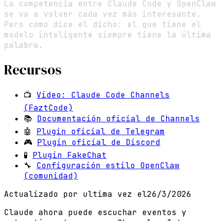
La competencia entre Claude Code y OpenClaw
se va a volver cada vez más interesante.
Pero como dice el dicho: el que tiene el
modelo inteligente siempre tiene la última
palabra.
Recursos
📺
Video: Claude Code Channels
(FaztCode)
📚
Documentación oficial de Channels
🤖
Plugin oficial de Telegram
🎮
Plugin oficial de Discord
🧪
Plugin FakeChat
🔧
Configuración estilo OpenClaw
(comunidad)
Actualizado por ultima vez el
26/3/2026
Claude ahora puede escuchar eventos y