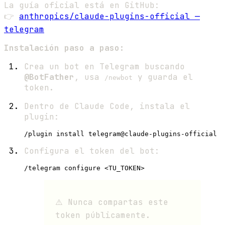
La guía oficial está en GitHub:
👉
anthropics/claude-plugins-official —
telegram
Instalación paso a paso:
Crea un bot en Telegram buscando
@BotFather
, usa
y guarda el
/newbot
token.
Dentro de Claude Code, instala el
plugin:
Configura el token del bot:
⚠️ Nunca compartas este
token públicamente.