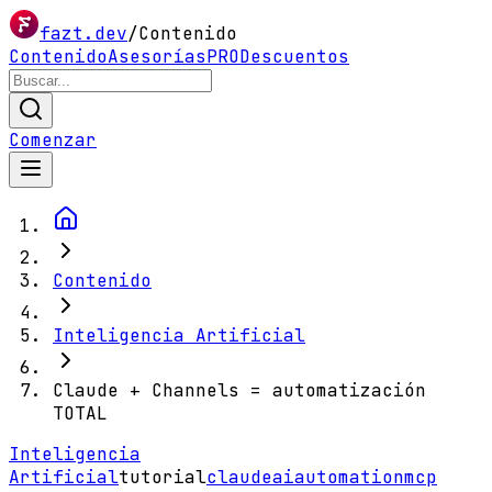
fazt.dev
/
Contenido
Contenido
Asesorías
PRO
Descuentos
Comenzar
Contenido
Inteligencia Artificial
Claude + Channels = automatización
TOTAL
Inteligencia
Artificial
tutorial
claude
ai
automation
mcp