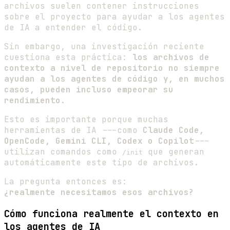
archivos suelen contener instrucciones
sobre el proyecto para ayudar a los agentes
de IA a entender el código.
Sin embargo, una investigación reciente
cuestiona esta práctica:
los archivos de
contexto a nivel de repositorio no siempre
ayudan a los agentes de código y, en muchos
casos, pueden incluso empeorar su
rendimiento
.
Esto es importante porque muchas
herramientas de IA ---como
Claude Code,
OpenCode, Gemini CLI, Codex o Copilot
---
utilizan comandos como
que generan
/init
automáticamente este tipo de archivos.
La pregunta entonces es:
¿realmente necesitamos esos archivos?
Cómo funciona realmente el contexto en
los agentes de IA