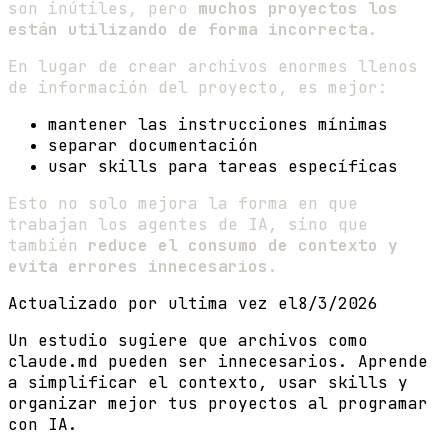
son inútiles, pero
muchos proyectos los
están utilizando de forma incorrecta
.
En lugar de crear archivos enormes llenos
de información del proyecto, es mejor:
mantener las instrucciones mínimas
separar documentación
usar skills para tareas específicas
Esto no solo mejora la forma en que
trabajan los agentes de IA, sino que
también
reduce el consumo de contexto y
evita errores innecesarios
.
Actualizado por ultima vez el
8/3/2026
Un estudio sugiere que archivos como
claude.md pueden ser innecesarios. Aprende
a simplificar el contexto, usar skills y
organizar mejor tus proyectos al programar
con IA.