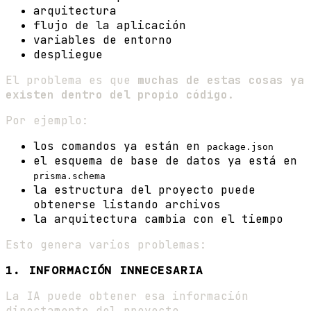
arquitectura
flujo de la aplicación
variables de entorno
despliegue
El problema es que
muchas de estas cosas ya
existen dentro del propio código
.
Por ejemplo:
los comandos ya están en
package.json
el esquema de base de datos ya está en
prisma.schema
la estructura del proyecto puede
obtenerse listando archivos
la arquitectura cambia con el tiempo
Esto genera varios problemas:
1. INFORMACIÓN INNECESARIA
La IA puede obtener esa información
directamente del proyecto.