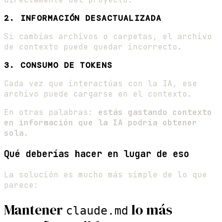
2. INFORMACIÓN DESACTUALIZADA
Si cambias archivos o carpetas, el archivo
de contexto puede quedar incorrecto.
3. CONSUMO DE TOKENS
Cada vez que interactúas con la IA, ese
archivo puede cargarse en el contexto.
En otras palabras:
estás gastando contexto
en información que la IA podría obtener
sola
.
Qué deberías hacer en lugar de eso
La solución es mucho más simple de lo que
parece:
Mantener
lo más
claude.md