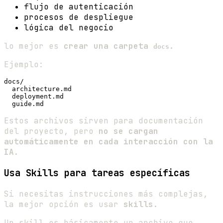
flujo de autenticación
procesos de despliegue
lógica del negocio
lo mejor es
crear una carpeta
.
docs
Ejemplo:
docs/

  architecture.md

  deployment.md

Estos archivos sirven para documentación
del proyecto, pero
no se cargan
automáticamente en cada interacción con la
IA
.
Usa Skills para tareas específicas
Si necesitas instrucciones más complejas,
la mejor opción es usar
skills
.
Un skill es básicamente un archivo que