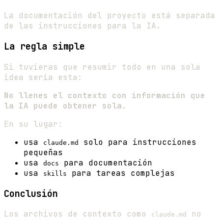
La documentación del proyecto está separada
de las instrucciones para la IA.
La regla simple
Si tuvieras que resumir todo en una sola
idea sería esta:
No llenes el contexto con información que
la IA puede obtener sola.
En su lugar:
usa
solo para instrucciones
claude.md
pequeñas
usa
para documentación
docs
usa
para tareas complejas
skills
Conclusión
Los archivos de contexto como
no
claude.md