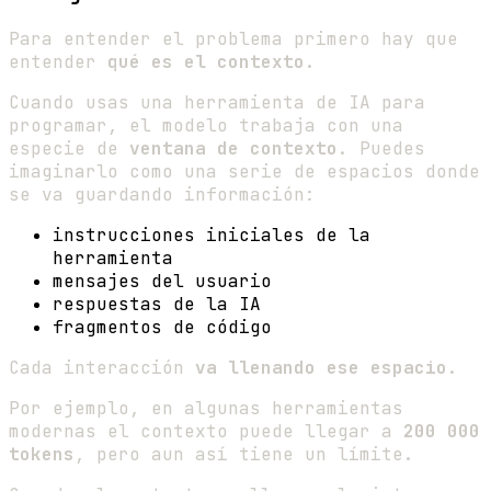
Para entender el problema primero hay que
entender
qué es el contexto
.
Cuando usas una herramienta de IA para
programar, el modelo trabaja con una
especie de
ventana de contexto
. Puedes
imaginarlo como una serie de espacios donde
se va guardando información:
instrucciones iniciales de la
herramienta
mensajes del usuario
respuestas de la IA
fragmentos de código
Cada interacción
va llenando ese espacio
.
Por ejemplo, en algunas herramientas
modernas el contexto puede llegar a
200 000
tokens
, pero aun así tiene un límite.