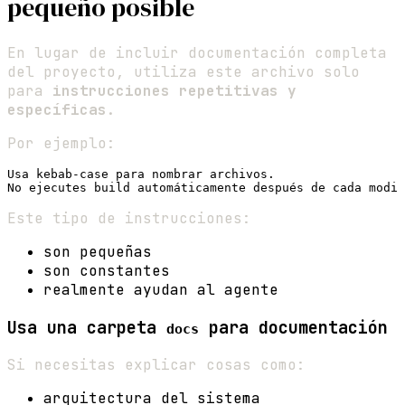
pequeño posible
En lugar de incluir documentación completa
del proyecto, utiliza este archivo solo
para
instrucciones repetitivas y
específicas
.
Por ejemplo:
Usa kebab-case para nombrar archivos.

Este tipo de instrucciones:
son pequeñas
son constantes
realmente ayudan al agente
Usa una carpeta
para documentación
docs
Si necesitas explicar cosas como:
arquitectura del sistema