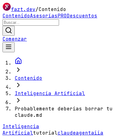
fazt.dev
/
Contenido
Contenido
Asesorías
PRO
Descuentos
Comenzar
Contenido
Inteligencia Artificial
Probablemente deberías borrar tu
claude.md
Inteligencia
Artificial
tutorial
claude
agent
ai
ia