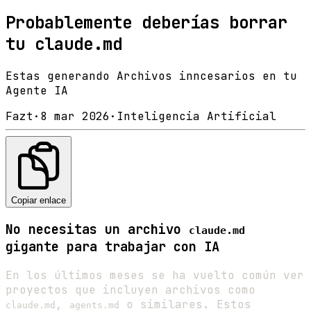
Probablemente deberías borrar
tu claude.md
Estas generando Archivos inncesarios en tu
Agente IA
Fazt
·
8 mar 2026
·
Inteligencia Artificial
Copiar enlace
No necesitas un archivo
claude.md
gigante para trabajar con IA
En los últimos meses se ha vuelto común ver
proyectos que incluyen archivos como
,
o similares. Estos
claude.md
agents.md