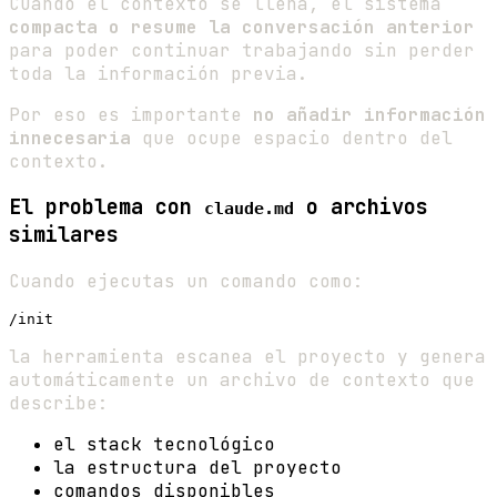
Cuando el contexto se llena, el sistema
compacta o resume la conversación anterior
para poder continuar trabajando sin perder
toda la información previa.
Por eso es importante
no añadir información
innecesaria
que ocupe espacio dentro del
contexto.
El problema con
o archivos
claude.md
similares
Cuando ejecutas un comando como:
la herramienta escanea el proyecto y genera
automáticamente un archivo de contexto que
describe:
el stack tecnológico
la estructura del proyecto
comandos disponibles