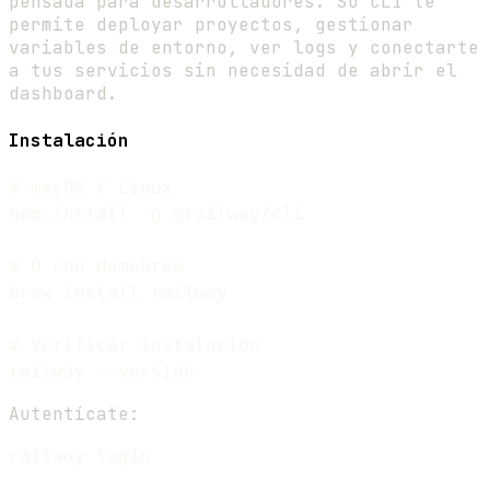
pensada para desarrolladores. Su CLI te
permite deployar proyectos, gestionar
variables de entorno, ver logs y conectarte
a tus servicios sin necesidad de abrir el
dashboard.
Instalación
# macOS / Linux

npm install -g @railway/cli

# O con Homebrew

brew install railway

# Verificar instalación

Autentícate: