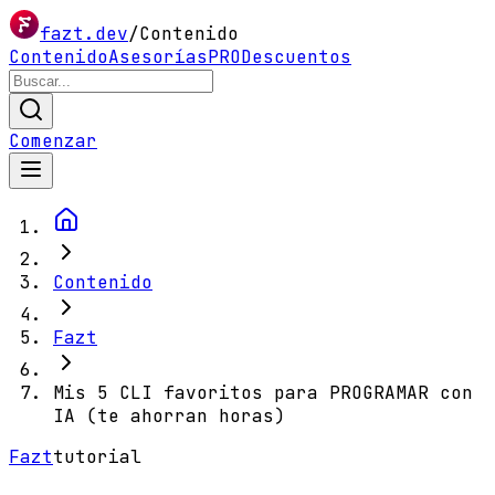
fazt.dev
/
Contenido
Contenido
Asesorías
PRO
Descuentos
Comenzar
Contenido
Fazt
Mis 5 CLI favoritos para PROGRAMAR con
IA (te ahorran horas)
Fazt
tutorial