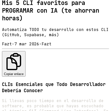
Mis 5 CLI favoritos para
PROGRAMAR con IA (te ahorran
horas)
Automatiza TODO tu desarrollo con estos CLI
(GitHub, Supabase, más)
Fazt
·
7 mar 2026
·
Fazt
Copiar enlace
CLIs Esenciales que Todo Desarrollador
Debería Conocer
Si llevas poco tiempo en el desarrollo de
software, es probable que hayas escuchado