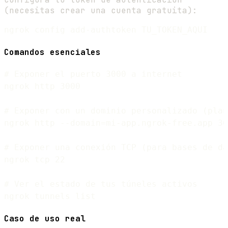
(necesitas crear una cuenta gratuita):
Comandos esenciales
# Exponer el puerto 3000 a internet

ngrok http 3000

# Exponer con un dominio personalizado (plan
ngrok http --domain=mi-app.ngrok-free.app 30
# Exponer una conexión TCP (para bases de da
ngrok tcp 22

# Ver el estado de tus túneles activos

Caso de uso real