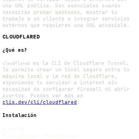
una URL pública. Son esenciales cuando
necesitas probar webhooks, mostrar tu
trabajo a un cliente o integrar servicios
externos que requieren una URL accesible.
CLOUDFLARED
¿Qué es?
es la CLI de Cloudflare Tunnel.
cloudflared
Te permite crear un túnel seguro entre tu
máquina local y la red de Cloudflare,
exponiendo tu servidor a internet sin
necesidad de configurar firewall ni abrir
puertos. Puedes ver más en
clis.dev/cli/cloudflared
.
Instalación
# macOS

brew install cloudflared
