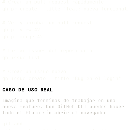
# Crear un pull request rápidamente

gh pr create --title "feat: nueva funcionali
# Ver y aprobar un pull request

gh pr view 42

gh pr merge 42

# Listar issues del repositorio

gh issue list

# Crear un issue nuevo

CASO DE USO REAL
Imagina que terminas de trabajar en una
nueva feature. Con GitHub CLI puedes hacer
todo el flujo sin abrir el navegador:
git add .
