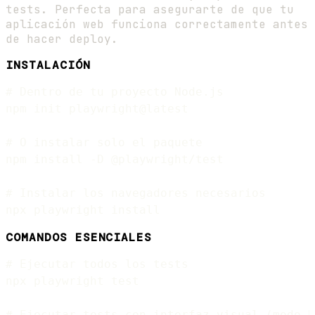
tests. Perfecta para asegurarte de que tu
aplicación web funciona correctamente antes
de hacer deploy.
INSTALACIÓN
# Dentro de tu proyecto Node.js

npm init playwright@latest

# O instalar solo el paquete

npm install -D @playwright/test

# Instalar los navegadores necesarios

COMANDOS ESENCIALES
# Ejecutar todos los tests

npx playwright test

# Ejecutar tests con interfaz visual (modo U