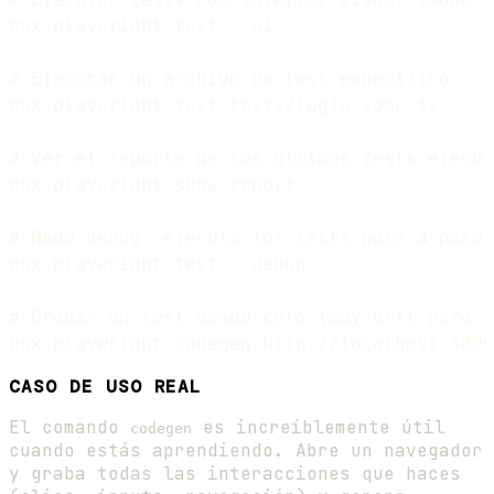
npx playwright test --ui

# Ejecutar un archivo de test específico

npx playwright test tests/login.spec.ts

# Ver el reporte de los últimos tests ejecut
npx playwright show-report

# Modo debug: ejecuta los tests paso a paso

npx playwright test --debug

# Grabar un test desde cero (muy útil para p
CASO DE USO REAL
El comando
es increíblemente útil
codegen
cuando estás aprendiendo. Abre un navegador
y graba todas las interacciones que haces