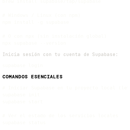
brew install supabase/tap/supabase

# Windows / Linux (con npm)

npm install -g supabase

# O con npx (sin instalación global)

Inicia sesión con tu cuenta de Supabase:
COMANDOS ESENCIALES
# Iniciar Supabase en tu proyecto local (lev
supabase init

supabase start

# Ver el estado de los servicios locales

supabase status
