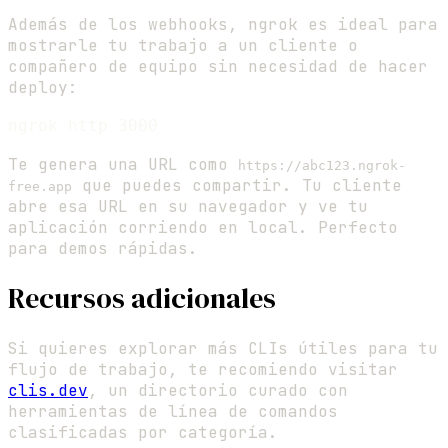
Además de los webhooks, ngrok es ideal para
mostrarle tu trabajo a un cliente o
compañero de equipo sin necesidad de hacer
deploy:
Te genera una URL como
https://abc123.ngrok-
que puedes compartir. Tu cliente
free.app
abre esa URL en su navegador y ve tu
aplicación corriendo en local. Perfecto
para demos rápidas.
Recursos adicionales
Si quieres explorar más CLIs útiles para tu
flujo de trabajo, te recomiendo visitar
clis.dev
, un directorio curado con
herramientas de línea de comandos
clasificadas por categoría.