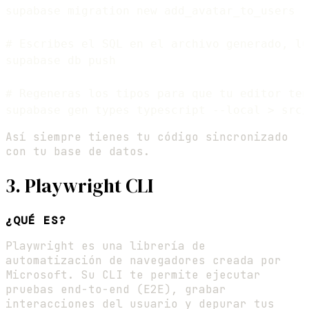
supabase migration new add_avatar_to_users

# Escribes el SQL en el archivo generado, lu
supabase db push

# Regeneras los tipos para que tu editor ten
Así siempre tienes tu código sincronizado
con tu base de datos.
3. Playwright CLI
¿QUÉ ES?
Playwright es una librería de
automatización de navegadores creada por
Microsoft. Su CLI te permite ejecutar
pruebas end-to-end (E2E), grabar
interacciones del usuario y depurar tus