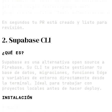
git commit -m "feat: agregar autenticación c
git push origin feature/google-auth

En segundos tu PR está creado y listo para
revisión.
2. Supabase CLI
¿QUÉ ES?
Supabase es una alternativa open source a
Firebase. Su CLI te permite gestionar tu
base de datos, migraciones, funciones Edge
y variables de entorno directamente desde
la terminal. Ideal para trabajar con
proyectos locales antes de hacer deploy.
INSTALACIÓN
# macOS
