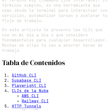
el término
CLI
(Command Line Interface). En
términos simples, es una herramienta que
usas desde la terminal para interactuar con
servicios, automatizar tareas y acelerar tu
flujo de trabajo.
En este artículo te presento las CLIs que
uso en mi día a día y que considero
fundamentales para cualquier desarrollador.
Muchas de ellas te van a ahorrar horas de
trabajo.
Tabla de Contenidos
GitHub CLI
Supabase CLI
Playwright CLI
CLIs de la Nube
AWS CLI
Railway CLI
HTTP Tunnels