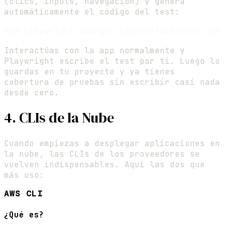
(clics, inputs, navegación) y genera
automáticamente el código del test:
Interactúas con la app normalmente y
Playwright escribe el test por ti. Luego lo
guardas en tu proyecto y ya tienes
cobertura de pruebas sin escribir casi nada
desde cero.
4. CLIs de la Nube
Cuando empiezas a desplegar aplicaciones en
la nube, las CLIs de los proveedores se
vuelven indispensables. Aquí las dos que
más uso:
AWS CLI
¿Qué es?