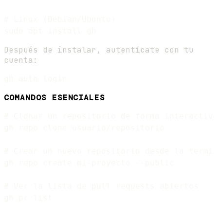
# Linux (Debian/Ubuntu)

Después de instalar, autentícate con tu
cuenta:
COMANDOS ESENCIALES
# Clonar un repositorio de forma interactiva

gh repo clone usuario/repositorio

# Crear un nuevo repositorio desde la termin
gh repo create mi-proyecto --public

# Ver la lista de pull requests abiertos

gh pr list
