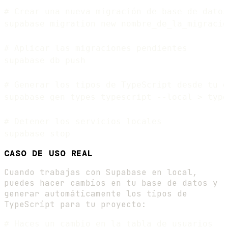
# Crear una nueva migración de base de datos

supabase migration new nombre_de_la_migracio
# Aplicar las migraciones pendientes

supabase db push

# Generar los tipos de TypeScript desde tu e
supabase gen types typescript --local > type
# Detener los servicios locales

CASO DE USO REAL
Cuando trabajas con Supabase en local,
puedes hacer cambios en tu base de datos y
generar automáticamente los tipos de
TypeScript para tu proyecto:
# Haces un cambio en la tabla de usuarios
