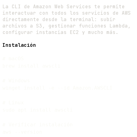
La CLI de Amazon Web Services te permite
interactuar con todos los servicios de AWS
directamente desde la terminal: subir
archivos a S3, gestionar funciones Lambda,
configurar instancias EC2 y mucho más.
Instalación
# macOS

brew install awscli

# Windows

winget install -e --id Amazon.AWSCLI

# Linux

sudo apt install awscli

# Verificar instalación
