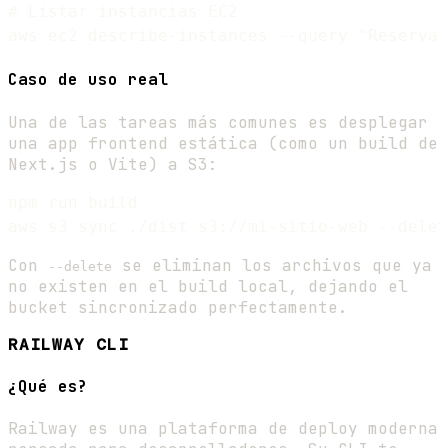
# Listar instancias EC2

Caso de uso real
Una de las tareas más comunes es desplegar
una app frontend estática (como un build de
Next.js o Vite) a S3:
npm run build

Con
se eliminan los archivos que ya
--delete
no existen en el build local, dejando el
bucket sincronizado perfectamente.
RAILWAY CLI
¿Qué es?
Railway es una plataforma de deploy moderna