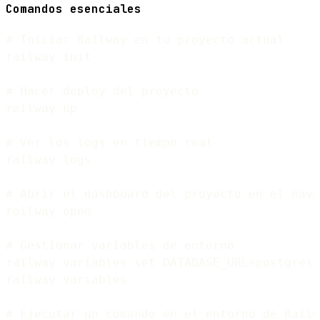
Comandos esenciales
# Iniciar Railway en tu proyecto actual

railway init

# Hacer deploy del proyecto

railway up

# Ver los logs en tiempo real

railway logs

# Abrir el dashboard del proyecto en el nave
railway open

# Gestionar variables de entorno

railway variables set DATABASE_URL=postgres:
railway variables

# Ejecutar un comando en el entorno de Railw