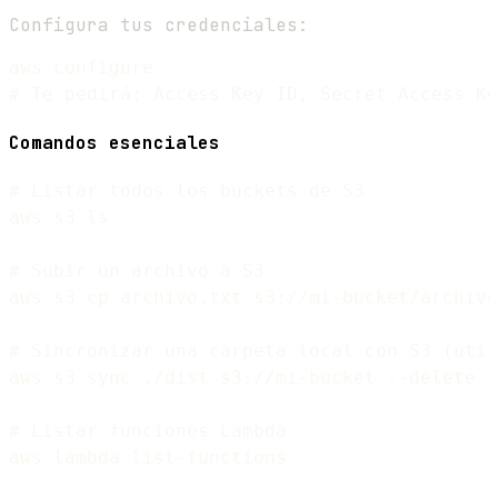
Configura tus credenciales:
aws configure

Comandos esenciales
# Listar todos los buckets de S3

aws s3 ls

# Subir un archivo a S3

aws s3 cp archivo.txt s3://mi-bucket/archivo
# Sincronizar una carpeta local con S3 (útil
aws s3 sync ./dist s3://mi-bucket --delete

# Listar funciones Lambda

aws lambda list-functions
