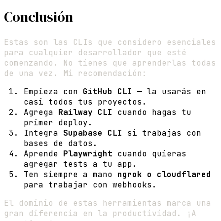
Conclusión
Estas son las CLIs que considero esenciales
para cualquier desarrollador que esté
comenzando. No tienes que aprenderlas todas
de una vez. Mi recomendación:
Empieza con
GitHub CLI
— la usarás en
casi todos tus proyectos.
Agrega
Railway CLI
cuando hagas tu
primer deploy.
Integra
Supabase CLI
si trabajas con
bases de datos.
Aprende
Playwright
cuando quieras
agregar tests a tu app.
Ten siempre a mano
ngrok o cloudflared
para trabajar con webhooks.
El dominio de estas herramientas marca una
gran diferencia en la productividad. ¡A