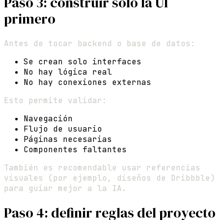
Paso 3: construir solo la UI
primero
Antes de tocar backend o base de datos:
Se crean solo interfaces
No hay lógica real
No hay conexiones externas
Esto permite validar:
Navegación
Flujo de usuario
Páginas necesarias
Componentes faltantes
También es recomendable usar referencias
visuales (por ejemplo, diseños de Dribbble)
para guiar mejor a la IA.
Paso 4: definir reglas del proyecto