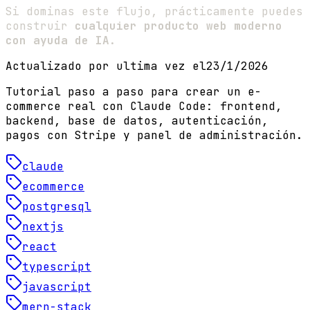
Si dominas este flujo, prácticamente puedes
construir
cualquier producto web moderno
con ayuda de IA
.
Actualizado por ultima vez el
23/1/2026
Tutorial paso a paso para crear un e-
commerce real con Claude Code: frontend,
backend, base de datos, autenticación,
pagos con Stripe y panel de administración.
claude
ecommerce
postgresql
nextjs
react
typescript
javascript
mern-stack