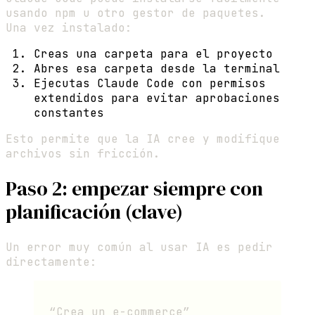
usando npm u otro gestor de paquetes.
Una vez instalado:
Creas una carpeta para el proyecto
Abres esa carpeta desde la terminal
Ejecutas Claude Code con permisos
extendidos para evitar aprobaciones
constantes
Esto permite que la IA cree y modifique
archivos sin fricción.
Paso 2: empezar siempre con
planificación (clave)
Un error muy común al usar IA es pedir
directamente:
“Crea un e-commerce”