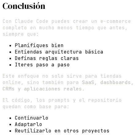
Conclusión
Con Claude Code puedes crear un e-commerce
completo en mucho menos tiempo que antes,
siempre que:
Planifiques bien
Entiendas arquitectura básica
Definas reglas claras
Iteres paso a paso
Este enfoque no solo sirve para tiendas
online, sino también para
SaaS, dashboards,
CRMs y aplicaciones reales
.
El código, los prompts y el repositorio
quedan como base para:
Continuarlo
Adaptarlo
Reutilizarlo en otros proyectos