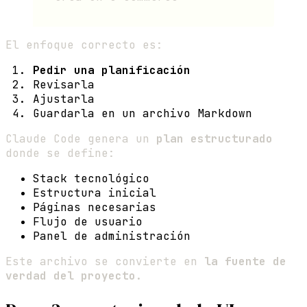
El enfoque correcto es:
Pedir una planificación
Revisarla
Ajustarla
Guardarla en un archivo Markdown
Claude Code genera un
plan estructurado
donde se define:
Stack tecnológico
Estructura inicial
Páginas necesarias
Flujo de usuario
Panel de administración
Este archivo se convierte en
la fuente de
verdad del proyecto
.