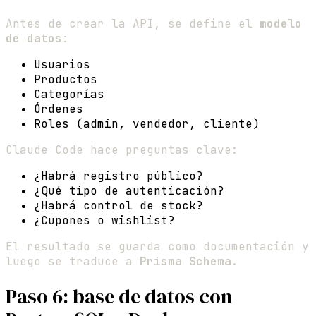
Antes de crear la API, se define el
modelo
de datos
:
Usuarios
Productos
Categorías
Órdenes
Roles (admin, vendedor, cliente)
Claude Code hace preguntas clave:
¿Habrá registro público?
¿Qué tipo de autenticación?
¿Habrá control de stock?
¿Cupones o wishlist?
El resultado se guarda como documentación y
luego se traduce a
Prisma Schema
.
Paso 6: base de datos con