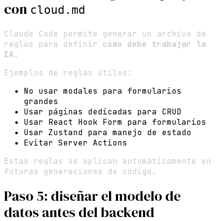
con
cloud.md
Claude Code permite generar un archivo de
reglas para definir
cómo debe trabajar la
IA
.
Ejemplos de reglas útiles:
No usar modales para formularios
grandes
Usar páginas dedicadas para CRUD
Usar React Hook Form para formularios
Usar Zustand para manejo de estado
Evitar Server Actions
Estas reglas se aplican automáticamente en
futuras generaciones de código.
Paso 5: diseñar el modelo de
datos antes del backend