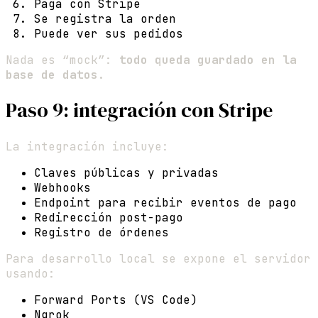
Paga con Stripe
Se registra la orden
Puede ver sus pedidos
Nada es “mock”:
todo queda guardado en la
base de datos
.
Paso 9: integración con Stripe
La integración incluye:
Claves públicas y privadas
Webhooks
Endpoint para recibir eventos de pago
Redirección post-pago
Registro de órdenes
Para desarrollo local se expone el servidor
usando:
Forward Ports (VS Code)
Ngrok