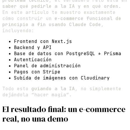
problema técnico
, el verdadero reto está en
saber qué pedirle a la IA y en qué orden
.
En este artículo te muestro exactamente
cómo construir un
e-commerce funcional de
principio a fin usando Claude Code
,
incluyendo:
Frontend con Next.js
Backend y API
Base de datos con PostgreSQL + Prisma
Autenticación
Panel de administración
Pagos con Stripe
Subida de imágenes con Cloudinary
Todo esto
guiando a la IA
, no simplemente
dejándola “hacer magia”.
El resultado final: un e-commerce
real, no una demo