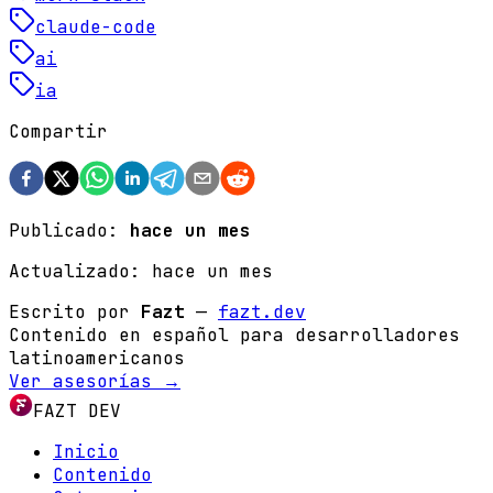
claude-code
ai
ia
Compartir
Publicado:
hace un mes
Actualizado:
hace un mes
Escrito por
Fazt
—
fazt.dev
Contenido en español para desarrolladores
latinoamericanos
Ver asesorías →
FAZT DEV
Inicio
Contenido