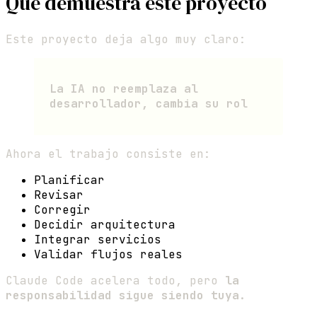
Qué demuestra este proyecto
Este proyecto deja algo muy claro:
La IA no reemplaza al
desarrollador, cambia su rol
Ahora el trabajo consiste en:
Planificar
Revisar
Corregir
Decidir arquitectura
Integrar servicios
Validar flujos reales
Claude Code acelera todo, pero
la
responsabilidad sigue siendo tuya
.