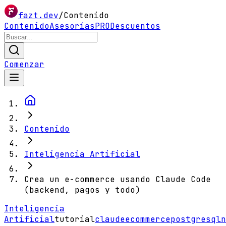
fazt.dev
/
Contenido
Contenido
Asesorías
PRO
Descuentos
Comenzar
Contenido
Inteligencia Artificial
Crea un e-commerce usando Claude Code
(backend, pagos y todo)
Inteligencia
Artificial
tutorial
claude
ecommerce
postgresql
n