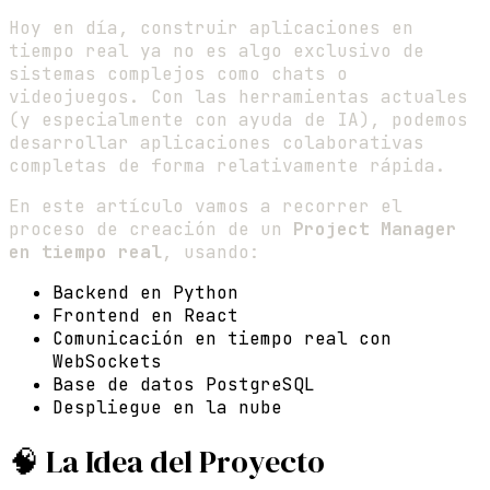
Hoy en día, construir aplicaciones en
tiempo real ya no es algo exclusivo de
sistemas complejos como chats o
videojuegos. Con las herramientas actuales
(y especialmente con ayuda de IA), podemos
desarrollar aplicaciones colaborativas
completas de forma relativamente rápida.
En este artículo vamos a recorrer el
proceso de creación de un
Project Manager
en tiempo real
, usando:
Backend en Python
Frontend en React
Comunicación en tiempo real con
WebSockets
Base de datos PostgreSQL
Despliegue en la nube
🧠 La Idea del Proyecto