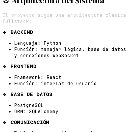
⚙️ Arquitectura del Sistema
El proyecto sigue una arquitectura clásica
fullstack:
🔹 BACKEND
Lenguaje: Python
Función: manejar lógica, base de datos
y conexiones WebSocket
🔹 FRONTEND
Framework: React
Función: interfaz de usuario
🔹 BASE DE DATOS
PostgreSQL
ORM: SQLAlchemy
🔹 COMUNICACIÓN