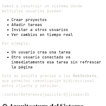
Vamos a construir un sistema donde
múltiples usuarios puedan:
Crear proyectos
Añadir tareas
Invitar a otros usuarios
Ver cambios en tiempo real
Por ejemplo:
Un usuario crea una tarea
Otro usuario conectado ve
inmediatamente esa tarea sin refrescar
la página
Esto es posible gracias a los
WebSockets
,
que permiten comunicación bidireccional
entre cliente y servidor.
:contentReference[oaicite:0]{index=0}