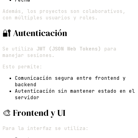
Además, los proyectos son colaborativos,
con múltiples usuarios y roles.
🔐 Autenticación
Se utiliza
JWT (JSON Web Tokens)
para
manejar sesiones.
Esto permite:
Comunicación segura entre frontend y
backend
Autenticación sin mantener estado en el
servidor
🎨 Frontend y UI
Para la interfaz se utiliza: