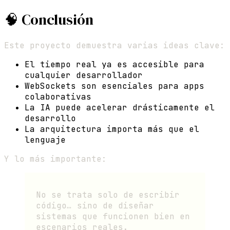
🧠 Conclusión
Este proyecto demuestra varias ideas clave:
El tiempo real ya es accesible para
cualquier desarrollador
WebSockets son esenciales para apps
colaborativas
La IA puede acelerar drásticamente el
desarrollo
La arquitectura importa más que el
lenguaje
Y lo más importante:
No se trata solo de escribir
código… sino de diseñar
sistemas que funcionen bien en
escenarios reales.