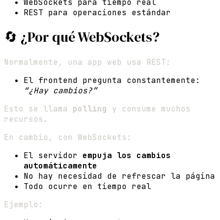
WebSockets para tiempo real
REST para operaciones estándar
🔄 ¿Por qué WebSockets?
Normalmente, una app web usa REST:
El frontend pregunta constantemente:
“¿Hay cambios?”
Esto se llama
polling
y consume muchos
recursos.
En cambio, con WebSockets:
El servidor
empuja los cambios
automáticamente
No hay necesidad de refrescar la página
Todo ocurre en tiempo real
Ejemplo: