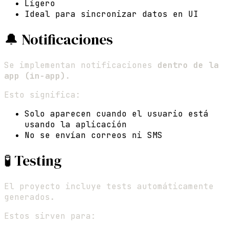
Ligero
Ideal para sincronizar datos en UI
🔔 Notificaciones
Se implementan notificaciones
dentro de la
app (in-app)
.
Esto significa:
Solo aparecen cuando el usuario está
usando la aplicación
No se envían correos ni SMS
🧪 Testing
El proyecto incluye tests automáticamente
generados.
Estos sirven para: