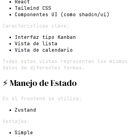
React
Tailwind CSS
Componentes UI (como shadcn/ui)
Características clave:
Interfaz tipo Kanban
Vista de lista
Vista de calendario
Todas estas vistas representan los mismos
datos de diferentes formas.
⚡ Manejo de Estado
En el frontend se utiliza:
Zustand
Ventajas:
Simple