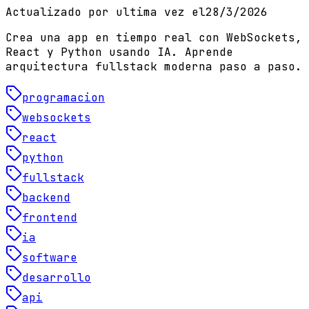
Actualizado por ultima vez el
28/3/2026
Crea una app en tiempo real con WebSockets,
React y Python usando IA. Aprende
arquitectura fullstack moderna paso a paso.
programacion
websockets
react
python
fullstack
backend
frontend
ia
software
desarrollo
api