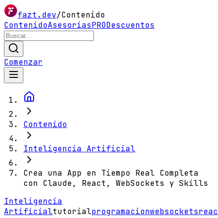
fazt.dev
/
Contenido
Contenido
Asesorías
PRO
Descuentos
Comenzar
Contenido
Inteligencia Artificial
Crea una App en Tiempo Real Completa
con Claude, React, WebSockets y Skills
Inteligencia
Artificial
tutorial
programacion
websockets
reac