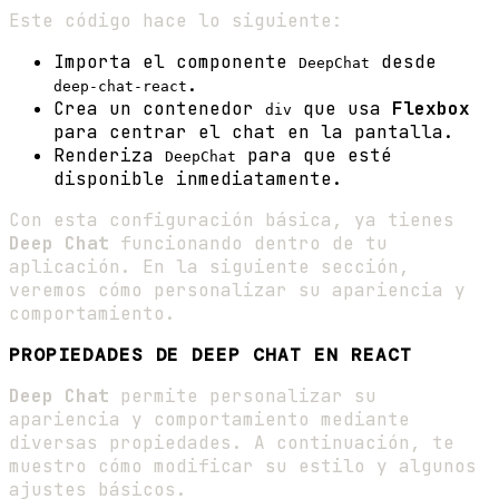
Este código hace lo siguiente:
Importa el componente
desde
DeepChat
.
deep-chat-react
Crea un contenedor
que usa
Flexbox
div
para centrar el chat en la pantalla.
Renderiza
para que esté
DeepChat
disponible inmediatamente.
Con esta configuración básica, ya tienes
Deep Chat
funcionando dentro de tu
aplicación. En la siguiente sección,
veremos cómo personalizar su apariencia y
comportamiento.
PROPIEDADES DE DEEP CHAT EN REACT
Deep Chat
permite personalizar su
apariencia y comportamiento mediante
diversas propiedades. A continuación, te
muestro cómo modificar su estilo y algunos
ajustes básicos.