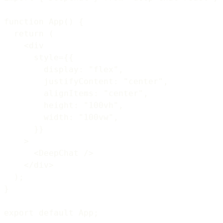
function App() {

  return (

    <div

      style={{

        display: "flex",

        justifyContent: "center",

        alignItems: "center",

        height: "100vh",

        width: "100vw",

      }}

    >

      <DeepChat />

    </div>

  );

}
