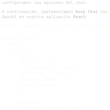
configuramos las opciones del chat.
A continuación, implementamos
Deep Chat
con
OpenAI en nuestra aplicación
React
:
import { DeepChat } from "deep-chat-react";

function App() {

  return (

    <div

      style={{

        display: "flex",

        justifyContent: "center",

        alignItems: "center",

        height: "100vh",

        width: "100vw",

      }}

    >

      <DeepChat

        connect={{ stream: true }}
