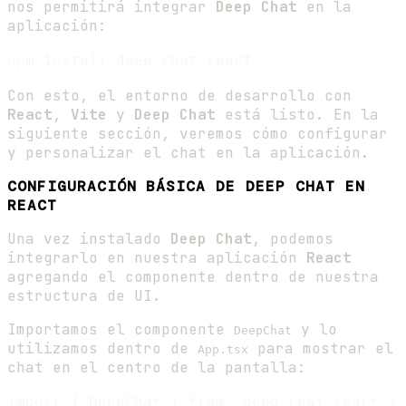
nos permitirá integrar
Deep Chat
en la
aplicación:
Con esto, el entorno de desarrollo con
React
,
Vite
y
Deep Chat
está listo. En la
siguiente sección, veremos cómo configurar
y personalizar el chat en la aplicación.
CONFIGURACIÓN BÁSICA DE DEEP CHAT EN
REACT
Una vez instalado
Deep Chat
, podemos
integrarlo en nuestra aplicación
React
agregando el componente dentro de nuestra
estructura de UI.
Importamos el componente
y lo
DeepChat
utilizamos dentro de
para mostrar el
App.tsx
chat en el centro de la pantalla:
import { DeepChat } from "deep-chat-react";
