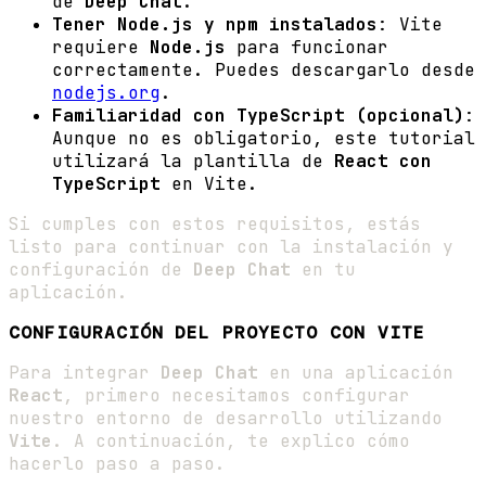
de
Deep Chat
.
Tener Node.js y npm instalados
: Vite
requiere
Node.js
para funcionar
correctamente. Puedes descargarlo desde
nodejs.org
.
Familiaridad con TypeScript (opcional)
:
Aunque no es obligatorio, este tutorial
utilizará la plantilla de
React con
TypeScript
en Vite.
Si cumples con estos requisitos, estás
listo para continuar con la instalación y
configuración de
Deep Chat
en tu
aplicación.
CONFIGURACIÓN DEL PROYECTO CON VITE
Para integrar
Deep Chat
en una aplicación
React
, primero necesitamos configurar
nuestro entorno de desarrollo utilizando
Vite
. A continuación, te explico cómo
hacerlo paso a paso.