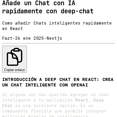
Añade un Chat con IA
rapidamente con deep-chat
Como añadir Chats inteligentes rapidamente
en React
Fazt
·
26 ene 2025
·
Nextjs
Copiar enlace
INTRODUCCIÓN A DEEP CHAT EN REACT: CREA
UN CHAT INTELIGENTE CON OPENAI
Si alguna vez has querido agregar un chat
inteligente a tu aplicación
React
,
Deep
Chat
es una excelente opción. Es un
componente flexible que permite integrar
múltiples modelos de inteligencia