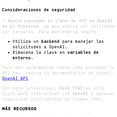
Consideraciones de seguridad
⚠
Nunca expongas tu clave de API de OpenAI
en el frontend
, ya que podría ser utilizada
por terceros. Para mantenerla segura:
Utiliza un
backend
para manejar las
solicitudes a OpenAI.
Almacena la clave en
variables de
entorno
.
Para más información sobre cómo proteger tu
API Key, revisa la documentación de OpenAI:
OpenAI API
.
Con esta integración,
Deep Chat
ya está
listo para interactuar con
OpenAI
y generar
respuestas inteligentes en tiempo real.
MÁS RECURSOS