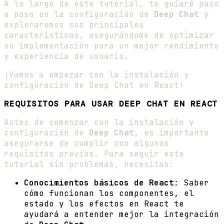
A lo largo de este tutorial, te guiaré paso
a paso en la configuración de
Deep Chat
y
exploraremos sus principales
características, asegurándome de optimizar
su implementación para un mejor rendimiento
y experiencia de usuario.
¡Vamos a empezar con la instalación y
configuración de Deep Chat en React!
REQUISITOS PARA USAR DEEP CHAT EN REACT
Antes de comenzar con la instalación y
configuración de
Deep Chat
, es importante
asegurarse de cumplir con algunos
requisitos previos. Para seguir este
tutorial sin problemas, necesitas:
Conocimientos básicos de React
: Saber
cómo funcionan los componentes, el
estado y los efectos en React te
ayudará a entender mejor la integración