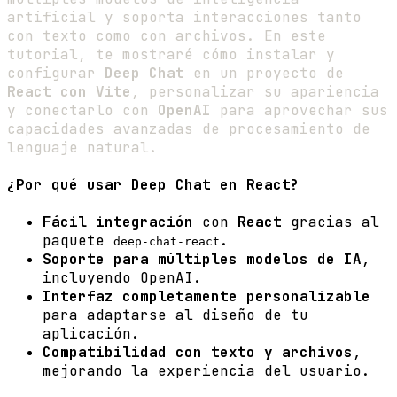
artificial y soporta interacciones tanto
con texto como con archivos. En este
tutorial, te mostraré cómo instalar y
configurar
Deep Chat
en un proyecto de
React con Vite
, personalizar su apariencia
y conectarlo con
OpenAI
para aprovechar sus
capacidades avanzadas de procesamiento de
lenguaje natural.
¿Por qué usar Deep Chat en React?
Fácil integración
con
React
gracias al
paquete
.
deep-chat-react
Soporte para múltiples modelos de IA
,
incluyendo OpenAI.
Interfaz completamente personalizable
para adaptarse al diseño de tu
aplicación.
Compatibilidad con texto y archivos
,
mejorando la experiencia del usuario.