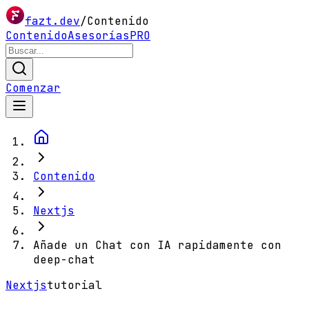
fazt.dev
/
Contenido
Contenido
Asesorías
PRO
Comenzar
Contenido
Nextjs
Añade un Chat con IA rapidamente con
deep-chat
Nextjs
tutorial