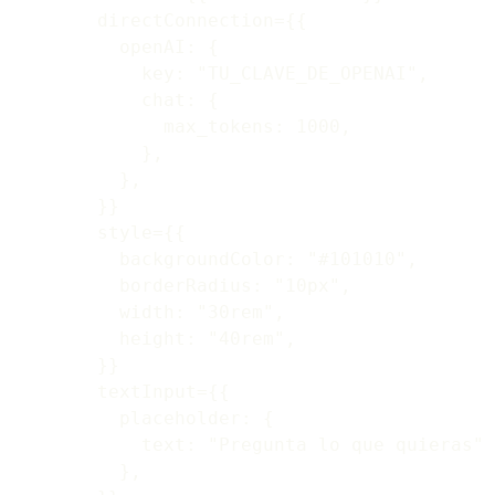
        directConnection={{

          openAI: {

            key: "TU_CLAVE_DE_OPENAI",

            chat: {

              max_tokens: 1000,

            },

          },

        }}

        style={{

          backgroundColor: "#101010",

          borderRadius: "10px",

          width: "30rem",

          height: "40rem",

        }}

        textInput={{

          placeholder: {

            text: "Pregunta lo que quieras",

          },
