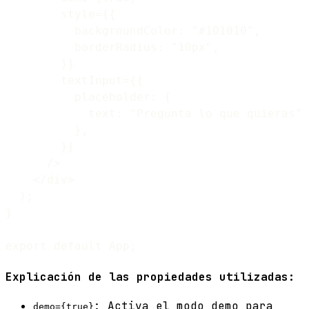
        style={{

          backgroundColor: "#101010",

          borderRadius: "10px",

        }}

        textInput={{

          placeholder: {

            text: "Pregunta lo que quieras",

          },

        }}

      />

    </div>

  );

}

Explicación de las propiedades utilizadas:
: Activa el modo demo para
demo={true}