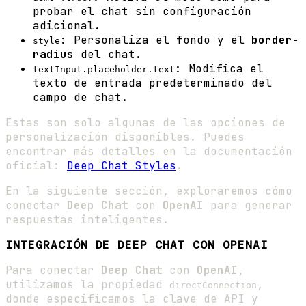
probar el chat sin configuración
adicional.
: Personaliza el fondo y el
border-
style
radius
del chat.
: Modifica el
textInput.placeholder.text
texto de entrada predeterminado del
campo de chat.
Estas son solo algunas de las opciones de
personalización disponibles. Puedes
encontrar más detalles en la documentación
oficial:
Deep Chat Styles
.
En la siguiente sección, exploraremos cómo
conectar
Deep Chat
con
OpenAI
para generar
respuestas inteligentes.
INTEGRACIÓN DE DEEP CHAT CON OPENAI
Para conectar
Deep Chat
con
OpenAI
,
utilizamos la propiedad
,
directConnection
donde especificamos la clave de API y