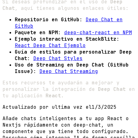
Si deseas profundizar en el uso de
Deep
Chat
, aquí tienes algunos enlaces útiles:
Repositorio en GitHub
:
Deep Chat en
GitHub
Paquete en NPM
:
deep-chat-react en NPM
Ejemplo interactivo en StackBlitz
:
React Deep Chat Ejemplo
Guía de estilos para personalizar Deep
Chat
:
Deep Chat Styles
Uso de Streaming en Deep Chat (GitHub
Issue)
:
Deep Chat Streaming
Estos recursos te ayudarán a mejorar y
personalizar la integración de
Deep Chat
en
tu aplicación
React
.
Actualizado por ultima vez el
1/3/2025
Añade chats inteligentes a tu app React o
Nextjs rápidamente con deep-chat, un
componente que ya tiene todo configurado.
Descubre cómo integrar IA de forma sencilla