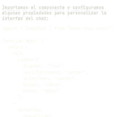
Importamos el componente y configuramos
algunas propiedades para personalizar la
interfaz del chat:
import { DeepChat } from "deep-chat-react";

function App() {

  return (

    <div

      style={{

        display: "flex",

        justifyContent: "center",

        alignItems: "center",

        height: "100vh",

        width: "100vw",

      }}

    >

      <DeepChat

        demo={true}
