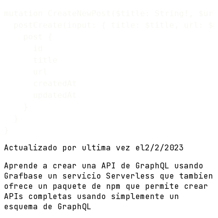
mutation CreateNewPost($title: String!, $url
  postCreate(input: { title: $title, url: $u
    post {

      id

      title

      url

      createdAt

      updatedAt

    }

  }

Actualizado por ultima vez el
2/2/2023
Aprende a crear una API de GraphQL usando
Grafbase un servicio Serverless que tambien
ofrece un paquete de npm que permite crear
APIs completas usando simplemente un
esquema de GraphQL