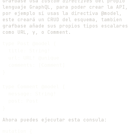
Grafbase usa
custom directives
del propio
lenguaje GraphQL, para poder crear la API,
por ejemplo si usas la directiva @model,
este creará un CRUD del esquema, tambien
grafbase añade sus propios tipos escalares
como URL, y, o Comment.
type Post @model {

  title: String!

  url: URL! @unique

  comments: [Comment]

}

type Comment @model {

  message: String!

  post: Post

Ahora puedes ejecutar esta consula:
mutation {
