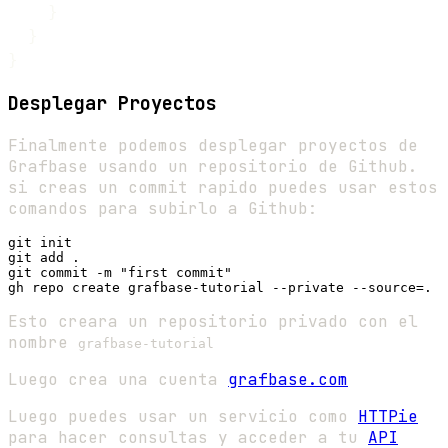
    }

  }

Desplegar Proyectos
Finalmente podemos desplegar proyectos de
Grafbase usando un repositorio de Github.
si creas un commit rapido puedes usar estos
comandos para subirlo a Github:
git init

git add .

git commit -m "first commit"

Esto creara un repositorio privado con el
nombre
grafbase-tutorial
Luego crea una cuenta
grafbase.com
Luego puedes usar un servicio como
HTTPie
para hacer consultas y acceder a tu
API