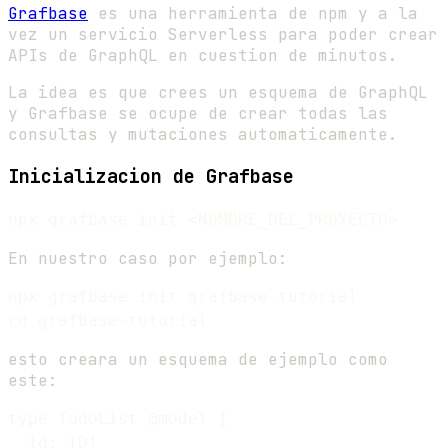
Grafbase
es una herramienta de npm y a la
vez un servicio Serverless para poder crear
APIs de GraphQL en cuestion de minutos.
La idea es que crees un esquema de GraphQL
y Grafbase se ocupe de crear todas las
consultas y mutaciones automaticamente.
Inicializacion de Grafbase
En nuestro caso por ejemplo:
npx grafbase init grafbase-tutorial

esto creara un esquema de ejemplo como
este:
type TodoList @model {

  id: ID!
