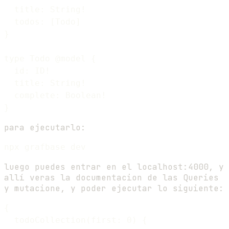
  title: String!

  todos: [Todo]

}

type Todo @model {

  id: ID!

  title: String!

  complete: Boolean!

para ejecutarlo:
luego puedes entrar en el localhost:4000, y
allí veras la documentacion de las Queries
y mutacione, y poder ejecutar lo siguiente:
{

  todoCollection(first: 0) {
