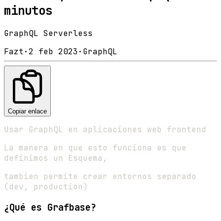
minutos
GraphQL Serverless
Fazt
·
2 feb 2023
·
GraphQL
Copiar enlace
Usar GraphQL en aplicaciones web frontend
La manera en que esto funciona es que
definimos un Esquema,
tambien permite crear entornos separado
(dev, production)
¿Qué es Grafbase?