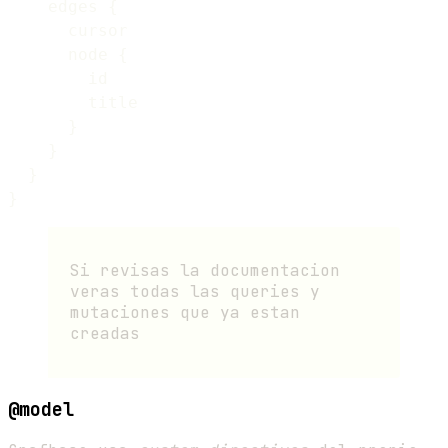
    edges {

      cursor

      node {

        id

        title

      }

    }

  }

Si revisas la documentacion
veras todas las queries y
mutaciones que ya estan
creadas
@model