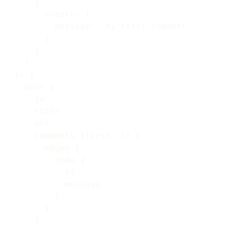
      {

        create: {

          message: "my first comment",

        }

      }

    ]

  }) {

    post {

      id

      title

      url

      comments (first: 1) {

        edges {

          node {

            id

            message

          }

        }

      }
