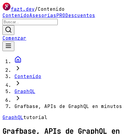
fazt.dev
/
Contenido
Contenido
Asesorías
PRO
Descuentos
Comenzar
Contenido
GraphQL
Grafbase, APIs de GraphQL en minutos
GraphQL
tutorial
Grafbase, APIs de GraphQL en