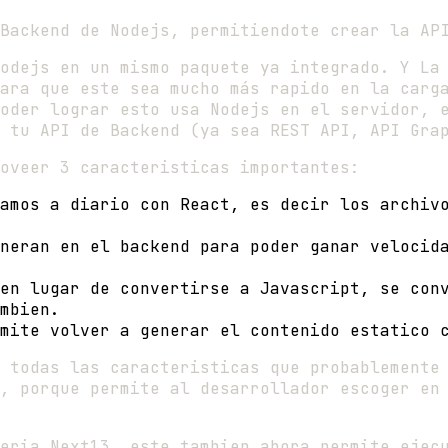
Backend de Nodejs, permitiendote crear la AP
odejs en un mismo paquete ya integrado. Y La
ara que este sea mucho más rapido en la carg
oder lograr esto usa Nodejs en el servidor, 
 tu API de Backend (ya sea REST API, API Gra
oveer 3 caracteristicas importantes:
amos a diario con React, es decir los archiv
neran en el backend para poder ganar velocid
en lugar de convertirse a Javascript, se con
mbien.
mite volver a generar el contenido estatico 
 todas las caracteristicas que probablemente
, porque permite al desarrollador escoger en
eria Next13, este tambien ahora permite ejec