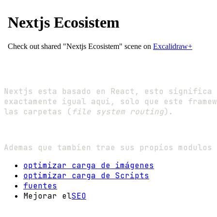
Nextjs esta basado en React, esto significa 
exactamente igual aqui, solo que este framew
las carpetas (
file system routing
).
Ademas que tambien trae sus propios modulos 
optimizar carga de imágenes
optimizar carga de Scripts
fuentes
Mejorar el
SEO