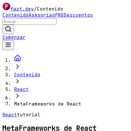
fazt.dev
/
Contenido
Contenido
Asesorías
PRO
Descuentos
Comenzar
Contenido
React
MetaFrameworks de React
React
tutorial
MetaFrameworks de React