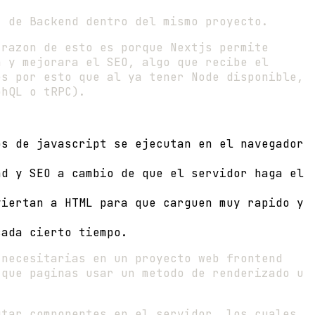
I de Backend dentro del mismo proyecto.
 razon de esto es porque Nextjs permite
a y mejorara el SEO, algo que recibe el
es por esto que al ya tener Node disponible,
phQL o tRPC).
os de javascript se ejecutan en el navegador
ad y SEO a cambio de que el servidor haga el
viertan a HTML para que carguen muy rapido y
cada cierto tiempo.
 necesitarias en un proyecto web frontend
 que paginas usar un metodo de renderizado u
utar componentes en el servidor, los cuales