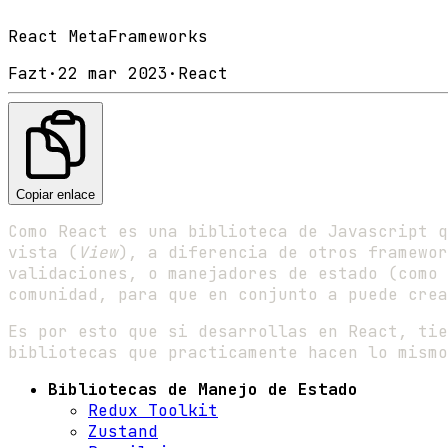
React MetaFrameworks
Fazt
·
22 mar 2023
·
React
Copiar enlace
Como React es una biblioteca de Javascript q
vista (
View
), a diferencia de otros framewor
validaciones, o manejadores de estado (como 
comunidad, para que en conjunto a puede crea
Es por esto que si desarrollas en React, tie
bibliotecas que practicamente hacen lo mismo
Bibliotecas de Manejo de Estado
Redux Toolkit
Zustand