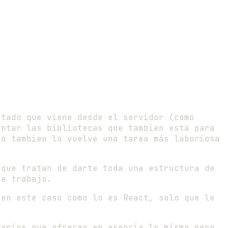
stado que viene desde el servidor (como
ontar las bibliotecas que tambien esta para
ro tambien lo vuelve una tarea más laboriosa
 que tratan de darte toda una estructura de
de trabajo.
 en este caso como lo es React, solo que le
varios que ofrecen en esencia lo mismo pero