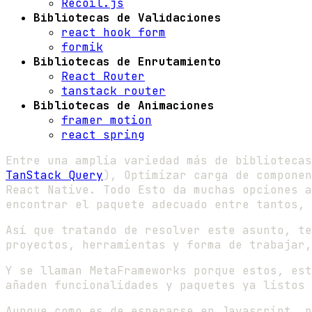
Recoil.js
Bibliotecas de Validaciones
react hook form
formik
Bibliotecas de Enrutamiento
React Router
tanstack router
Bibliotecas de Animaciones
framer motion
react spring
Entre una amplia variedad más de bibliotecas
TanStack Query
), Optimizar carga de compone
React Native. Todo Esto da muchas opciones a
encontrar el paquete adecuado entre tantos, 
Así que tratando de resolver este asunto, te
proyectos, herramientas y forma de trabajar,
Y se llaman MetaFrameworks porque estos, est
añaden funcionalidades y paquetes ya listos 
Aunque como es de esperarse en Javascript, n