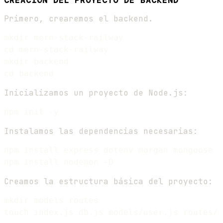
CREACIÓN DEL PROYECTO DE BACKEND
Primero, crearemos el backend.
mkdir mern-stack-railway

cd mern-stack-railway

mkdir backend

Inicializamos un proyecto de Node.js:
Instalamos las dependencias necesarias:
npm install express dotenv morgan mongoose

Creamos la estructura básica del proyecto:
mkdir models routes
