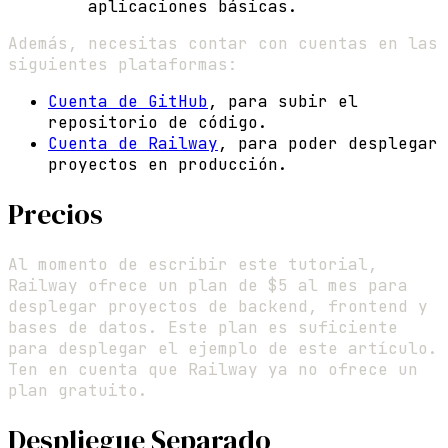
aplicaciones básicas.
Además, necesitas contar con cuentas en las
siguientes plataformas:
Cuenta de GitHub
, para subir el
repositorio de código.
Cuenta de Railway
, para poder desplegar
proyectos en producción.
Precios
Al momento de escribir este tutorial,
Railway ofrece un plan de $5 al mes para
desplegar proyectos de backend, frontend y
bases de datos. Este plan es suficiente
para desplegar el ejemplo de este artículo.
Ten en cuenta que Railway ya no ofrece un
plan gratuito.
Despliegue Separado