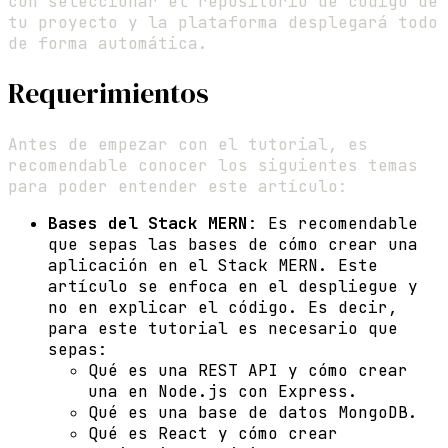
con seleccionar el repositorio de código de
tu proyecto y la plataforma desplegará todo
de forma automática.
Requerimientos
Antes de empezar con el tutorial, es
recomendable conocer los siguientes temas
para poder entender este artículo:
Bases del Stack MERN
: Es recomendable
que sepas las bases de cómo crear una
aplicación en el Stack MERN. Este
artículo se enfoca en el despliegue y
no en explicar el código. Es decir,
para este tutorial es necesario que
sepas:
Qué es una REST API y cómo crear
una en Node.js con Express.
Qué es una base de datos MongoDB.
Qué es React y cómo crear