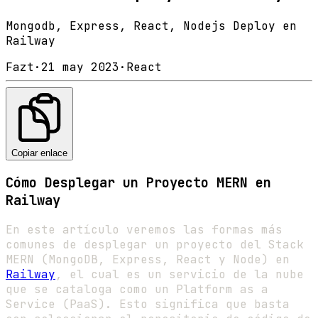
Mongodb, Express, React, Nodejs Deploy en
Railway
Fazt
·
21 may 2023
·
React
Copiar enlace
Cómo Desplegar un Proyecto MERN en
Railway
En este artículo veremos las formas más
comunes de desplegar un proyecto del Stack
MERN (MongoDB, Express, React y Node) en
Railway
, el cual es un servicio de la nube
que se cataloga como un Platform as a
Service (PaaS). Esto significa que basta