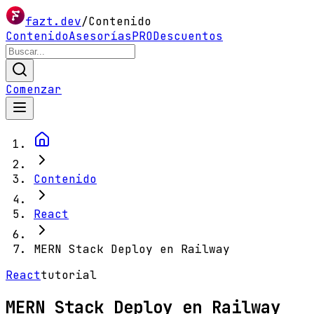
fazt.dev
/
Contenido
Contenido
Asesorías
PRO
Descuentos
Comenzar
Contenido
React
MERN Stack Deploy en Railway
React
tutorial
MERN Stack Deploy en Railway