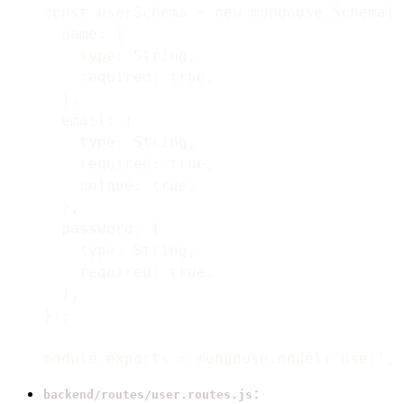
const userSchema = new mongoose.Schema({

  name: {

    type: String,

    required: true,

  },

  email: {

    type: String,

    required: true,

    unique: true,

  },

  password: {

    type: String,

    required: true,

  },

});

:
backend/routes/user.routes.js