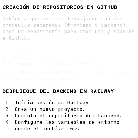
CREACIÓN DE REPOSITORIOS EN GITHUB
Debido a que estamos trabajando con dos
proyectos separados (frontend y backend),
crea un repositorio para cada uno y súbelos
a GitHub.
git init

git add .

git commit -m "Initial commit"

git remote add origin <tu_url_del_repositori
DESPLIEGUE DEL BACKEND EN RAILWAY
Inicia sesión en Railway.
Crea un nuevo proyecto.
Conecta el repositorio del backend.
Configura las variables de entorno
desde el archivo
.
.env