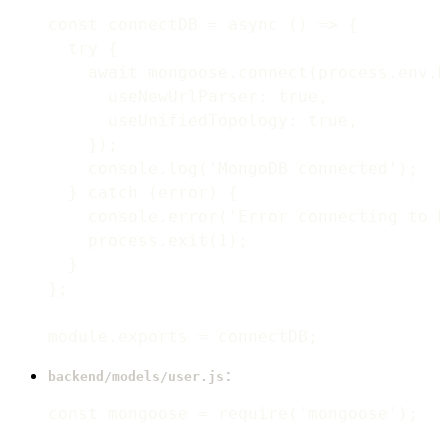
const connectDB = async () => {

  try {

    await mongoose.connect(process.env.M
      useNewUrlParser: true,

      useUnifiedTopology: true,

    });

    console.log('MongoDB connected');

  } catch (error) {

    console.error('Error connecting to M
    process.exit(1);

  }

};

:
backend/models/user.js
const mongoose = require('mongoose');
