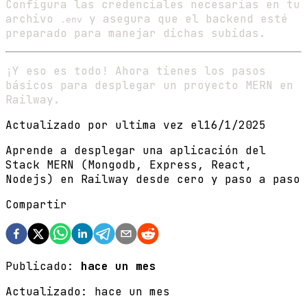
Configura las credenciales necesarias en tu
archivo
y asegura que el backend esté
.env
preparado para manejar dichas subidas.
¡Y eso es todo! Ahora tienes los pasos
básicos para desplegar un proyecto MERN en
Railway.
Actualizado por ultima vez el
16/1/2025
Aprende a desplegar una aplicación del
Stack MERN (Mongodb, Express, React,
Nodejs) en Railway desde cero y paso a paso
Compartir
Publicado:
hace un mes
Actualizado:
hace un mes