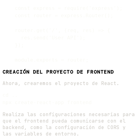
const express = require('express');

const router = express.Router();

router.get('/', (req, res) => {

  res.send('User API');

});

CREACIÓN DEL PROYECTO DE FRONTEND
Ahora, crearemos el proyecto de React.
cd ..

Realiza las configuraciones necesarias para
que el frontend pueda comunicarse con el
backend, como la configuración de CORS y
las variables de entorno.