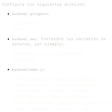
Configura los siguientes archivos:
:
backend/.gitignore
node_modules

: Contendrá las variables de
backend/.env
entorno, por ejemplo:
MONGO_URI=<tu_uri_de_mongodb>

:
backend/index.js
const express = require('express');

const mongoose = require('mongoose');

const morgan = require('morgan');

const dotenv = require('dotenv');

const userRoutes = require('./routes/use
const connectDB = require('./db');
