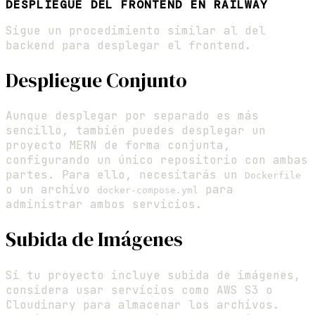
DESPLIEGUE DEL FRONTEND EN RAILWAY
Sigue un procedimiento similar al del
backend para desplegar el frontend.
Despliegue Conjunto
Aunque desplegar por separado es más
sencillo, también puedes desplegar un
proyecto MERN de forma conjunta,
configurando un único repositorio con ambas
partes. Para ello, necesitarás un
Dockerfile
o un archivo
para
docker-compose.yml
administrar ambos servicios.
Subida de Imágenes
Si tu proyecto incluye subida de imágenes,
considera usar servicios como AWS S3 o
Cloudinary para almacenar los archivos.