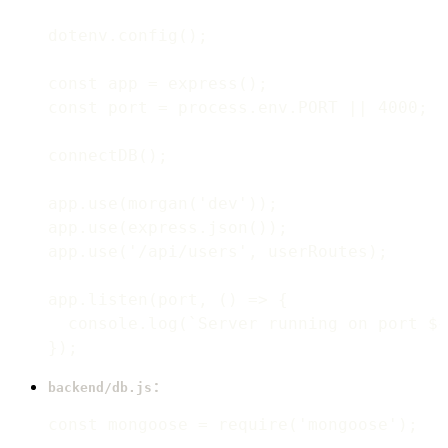
dotenv.config();

const app = express();

const port = process.env.PORT || 4000;

connectDB();

app.use(morgan('dev'));

app.use(express.json());

app.use('/api/users', userRoutes);

app.listen(port, () => {

  console.log(`Server running on port ${
:
backend/db.js
const mongoose = require('mongoose');
