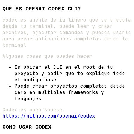
QUE ES OPENAI CODEX CLI?
codex es agente de ia ligero que se ejecuta
desde tu terminal, puede leer y crear
archivos, ejecutar comandos y puedes usarlo
apra crear aplicaciones completas desde la
terminal
Algunas cosas que puedes hacer
Es ubicar el CLI en el root de tu
proyecto y pedir que te explique todo
el codigo base
Puede crear proyectos completos desde
cero en multiples frameworks y
lenguajes
Codex es open source:
https://github.com/openai/codex
COMO USAR CODEX