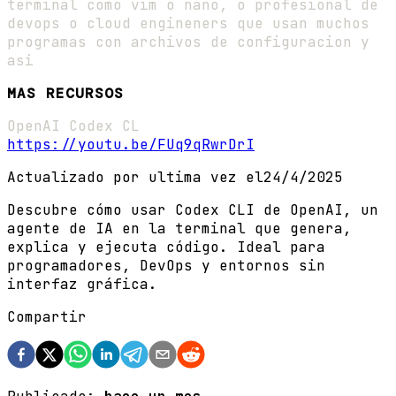
terminal como vim o nano, o profesional de
devops o cloud engineners que usan muchos
programas con archivos de configuracion y
asi
MAS RECURSOS
OpenAI Codex CL
https://youtu.be/FUq9qRwrDrI
Actualizado por ultima vez el
24/4/2025
Descubre cómo usar Codex CLI de OpenAI, un
agente de IA en la terminal que genera,
explica y ejecuta código. Ideal para
programadores, DevOps y entornos sin
interfaz gráfica.
Compartir