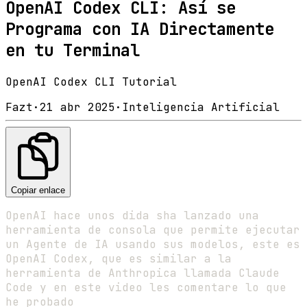
OpenAI Codex CLI: Así se
Programa con IA Directamente
en tu Terminal
OpenAI Codex CLI Tutorial
Fazt
·
21 abr 2025
·
Inteligencia Artificial
Copiar enlace
OpenAI hace unos dida sha lanzado una
herramienta de consola que permite ejecutar
un Agente de IA usando sus modelos, este es
OpenAI Codex, que es similar a la
herramienta de Anthropica llamada Claude
Code y en este video les comentare lo que
he probado