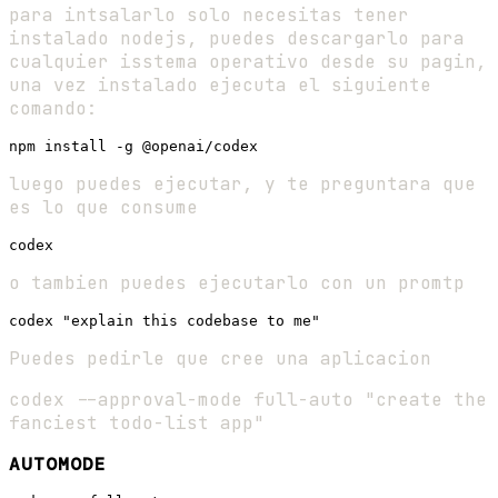
para intsalarlo solo necesitas tener
instalado nodejs, puedes descargarlo para
cualquier isstema operativo desde su pagin,
una vez instalado ejecuta el siguiente
comando:
luego puedes ejecutar, y te preguntara que
es lo que consume
o tambien puedes ejecutarlo con un promtp
Puedes pedirle que cree una aplicacion
codex --approval-mode full-auto "create the
fanciest todo-list app"
AUTOMODE