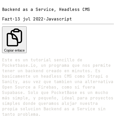
Backend as a Service, Headless CMS
Fazt
·
13 jul 2022
·
Javascript
Copiar enlace
Este es un tutorial sencillo de
Pocketbase.io, un programa que nos permite
tener un backend creado en minutos. Es
basicamente un headless CMS como Strapi o
Sanity, asu vez que tambien una alternativa
Open Source a Firebas, como si fuera
Supabase. Solo que PocketBase es un mucho
más simple, y pequeño, ideal para proyectos
simples donde queramos alojar nuestra
propia solucion Backend as a Service sin
tanto problema.