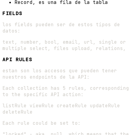
Record, es una fila de la tabla
FIELDS
los fields pueden ser de estos tipos de
datos:
text, number, bool, email, url, single or
multiple select, files upload, relations,
API RULES
estan son los accesos que pueden tener
nuestros endpoints de la API:
Each collection has 5 rules, corresponding
to the specific API action:
listRule viewRule createRule updateRule
deleteRule
Each rule could be set to:
"locked" - aka. null, which means that the