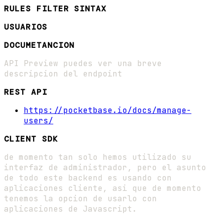
RULES FILTER SINTAX
USUARIOS
DOCUMETANCION
API Preview puedes ver una breve
descripcion del endpoint
REST API
https://pocketbase.io/docs/manage-
users/
CLIENT SDK
de momento tan solo hemos utilizado su
interfaz de administrador, pero el asunto
de todo este backend es usando con
aplicaciones cliente, asi que de momento
tenemos la opcion de usarlo con
aplicaciones de Javascript.