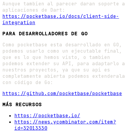
Aunque tambien al parecer daran soporte a
aplicaciones de Dart:
https://pocketbase.io/docs/client-side-
integration
PARA DESARROLLADORES DE GO
Como pocketbase esta desarrollado en GO,
podemos usarlo como un ejecutable final,
que es lo que hemos visto, o tambien
podemos extender su API, para adaptarlo a
nuestros proyectos, ya que su api es
completamente abierta podemos extenderala
con código de Go:
https://github.com/pocketbase/pocketbase
MÁS RECURSOS
https://pocketbase.io/
https://news.ycombinator.com/item?
id=32013330