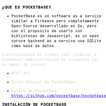
¿QUE ES POCKETBASE?
PocketBase es un software as a service
similar a Firbease pero completamente
Open Source desarrollado en Go, pero
con el proposito de usarlo con
bibliotecas de Javascript. es un open
soruce backend as a service usa SQlite
como base de datos
subscripciones en tiempo real (similar a
Fifebase) administracion de ususarios con
un panel de control
REST API
Sitio Oficial de PocketBase
Github de Pocketbae:
https://github.com/pocketbase/pocketbase
INSTALACIÓN DE POCKETBASE