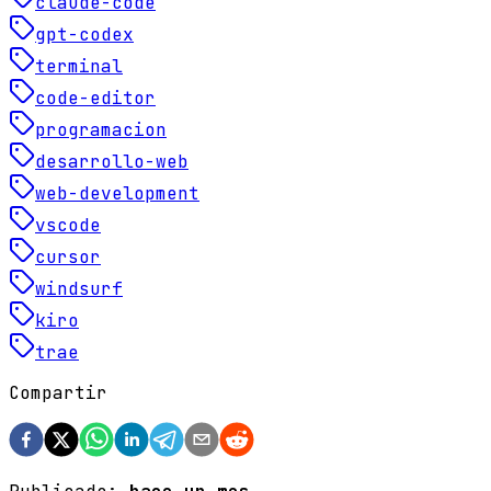
claude-code
gpt-codex
terminal
code-editor
programacion
desarrollo-web
web-development
vscode
cursor
windsurf
kiro
trae
Compartir