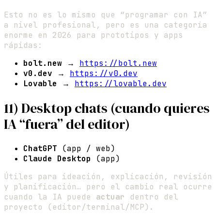
Esto no es lo mismo que “programar con IA”
a nivel profesional, pero es una categoría
enorme en 2026 para prototipos y apps
rápidas:
bolt.new
→
https://bolt.new
v0.dev
→
https://v0.dev
Lovable
→
https://lovable.dev
11) Desktop chats (cuando quieres
IA “fuera” del editor)
ChatGPT
(app / web)
Claude Desktop
(app)
Útiles para ideación, explicación, revisión
y planificación… pero el cambio real ocurre
cuando la IA puede
actuar
dentro del
proyecto (editor/terminal/MCP).