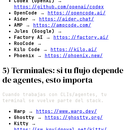
Codex (OpenAI)
→
https://github.com/openai/codex
OpenCode
→
https://opencode.ai/
Aider
→
https://aider.chat/
AMP
→
https://ampcode.com/
Jules (Google)
→
Factory AI
→
https://factory.ai/
RooCode
→
Kilo Code
→
https://kilo.ai/
Phoenix
→
https://phoenix.new/
5) Terminales: si tu flujo depende
de agentes, esto importa
Cuando trabajas con CLIs/agentes, tu
terminal se vuelve parte del stack.
Warp
→
https://www.warp.dev/
Ghostty
→
https://ghostty.org/
Kitty
→
https://sw.kovidgoyal.net/kitty/