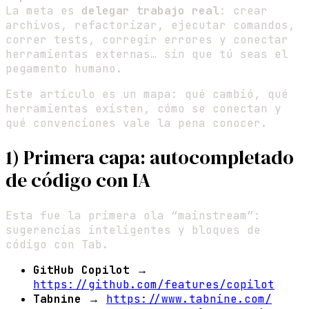
La meta es
delegar trabajo real
: crear
archivos, refactorizar, ejecutar comandos,
correr tests, corregir errores y conectar
herramientas externas… sin que tú seas el
pegamento humano.
Este artículo es un mapa: qué cambió, qué
herramientas existen, cómo se conectan y
qué convenciones vale la pena conocer.
1) Primera capa: autocompletado
de código con IA
Esta fue la primera ola “mainstream”:
sugerencias inteligentes y bloques de
código con Tab.
GitHub Copilot
→
https://github.com/features/copilot
Tabnine
→
https://www.tabnine.com/