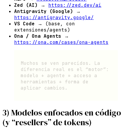
Zed (AI)
→
https://zed.dev/ai
Antigravity (Google)
→
https://antigravity.google/
VS Code
→ (base, con
extensiones/agents)
Ona / Ona Agents
→
https://ona.com/cases/ona-agents
Muchos se ven parecidos. La
diferencia real es el “motor”:
modelo + agente + acceso a
herramientas + forma de
aplicar cambios.
3) Modelos enfocados en código
(y “resellers” de tokens)