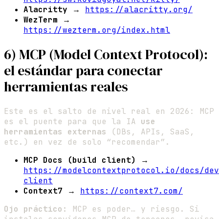
Alacritty
→
https://alacritty.org/
WezTerm
→
https://wezterm.org/index.html
6) MCP (Model Context Protocol):
el estándar para conectar
herramientas reales
Este es el salto de nivel real en 2026: MCP
es el puente para que la IA
use
herramientas externas
(DBs, APIs, SaaS,
etc.) en vez de solo “recomendar”.
MCP Docs (build client)
→
https://modelcontextprotocol.io/docs/dev
client
Context7
→
https://context7.com/
Ojo práctico:
MCP es poder… y riesgo. Si