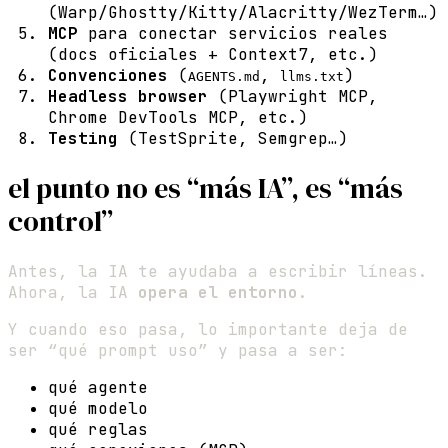
(Warp/Ghostty/Kitty/Alacritty/WezTerm…)
MCP
para conectar servicios reales
(docs oficiales + Context7, etc.)
Convenciones
(
,
)
AGENTS.md
llms.txt
Headless browser
(Playwright MCP,
Chrome DevTools MCP, etc.)
Testing
(TestSprite, Semgrep…)
el punto no es “más IA”, es “más
control”
Antes, la IA te ayudaba a escribir líneas.
Ahora, la IA
opera el entorno
.
Y cuando eso pasa, lo importante deja de
ser “qué prompt uso” y pasa a ser:
qué agente
qué modelo
qué reglas