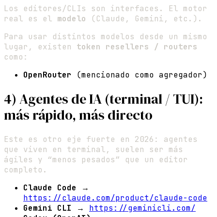
Los editores/CLIs son interfaces. El motor
real es el
modelo
(Claude, Gemini, etc.).
Para usar distintos modelos desde un mismo
lugar, existen
token resellers / routers
como:
OpenRouter
(mencionado como agregador)
4) Agentes de IA (terminal / TUI):
más rápido, más directo
Este es otro eje fuerte en 2026: agentes
que viven en terminal, suelen ser más
ágiles y “menos pesados” que un editor
completo.
Claude Code
→
https://claude.com/product/claude-code
Gemini CLI
→
https://geminicli.com/