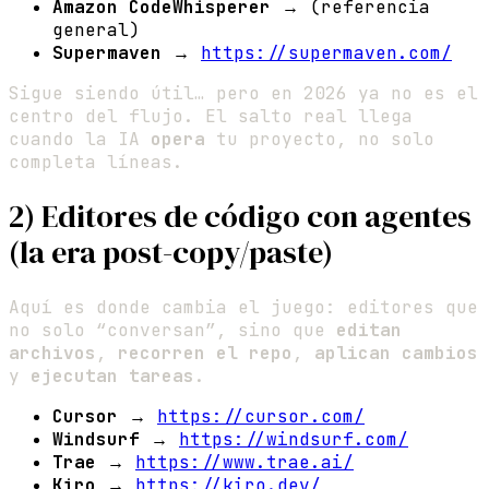
Amazon CodeWhisperer
→ (referencia
general)
Supermaven
→
https://supermaven.com/
Sigue siendo útil… pero en 2026 ya no es el
centro del flujo. El salto real llega
cuando la IA
opera
tu proyecto, no solo
completa líneas.
2) Editores de código con agentes
(la era post-copy/paste)
Aquí es donde cambia el juego: editores que
no solo “conversan”, sino que
editan
archivos
,
recorren el repo
,
aplican cambios
y
ejecutan tareas
.
Cursor
→
https://cursor.com/
Windsurf
→
https://windsurf.com/
Trae
→
https://www.trae.ai/
Kiro
→
https://kiro.dev/