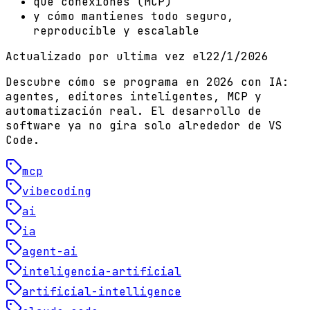
qué conexiones (MCP)
y cómo mantienes todo seguro,
reproducible y escalable
Actualizado por ultima vez el
22/1/2026
Descubre cómo se programa en 2026 con IA:
agentes, editores inteligentes, MCP y
automatización real. El desarrollo de
software ya no gira solo alrededor de VS
Code.
mcp
vibecoding
ai
ia
agent-ai
inteligencia-artificial
artificial-intelligence