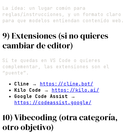
La idea: un lugar común para
reglas/instrucciones, y un formato claro
para que modelos entiendan contenido web.
9) Extensiones (si no quieres
cambiar de editor)
Si te quedas en VS Code o quieres
complementar, las extensiones son el
“puente”.
Cline
→
https://cline.bot/
Kilo Code
→
https://kilo.ai/
Google Code Assist
→
https://codeassist.google/
10) Vibecoding (otra categoría,
otro objetivo)