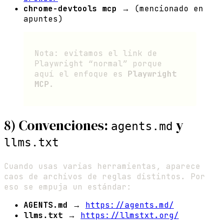
chrome-devtools mcp
→ (mencionado en
apuntes)
Nota: evitamos el link de
Playwright “normal” porque
aquí el enfoque es
Playwright
MCP
.
8) Convenciones:
y
agents.md
llms.txt
Cuando usas varias herramientas, aparece
caos de archivos de reglas distintos. Por
eso se empuja un estándar:
AGENTS.md
→
https://agents.md/
llms.txt
→
https://llmstxt.org/