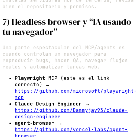
instalas servidores MCP de terceros, revisa
bien el repositorio y permisos.
7) Headless browser y “IA usando
tu navegador”
Una parte espectacular del MCP/agents es
cuando controlan un navegador para
reproducir bugs, hacer QA, navegar flujos
reales y automatizar tareas web.
Playwright MCP
(este es el link
correcto) →
https://github.com/microsoft/playwright-
mcp
Claude Design Engineer
→
https://github.com/Dammyjay93/claude-
design-engineer
agent-browser
→
https://github.com/vercel-labs/agent-
browser