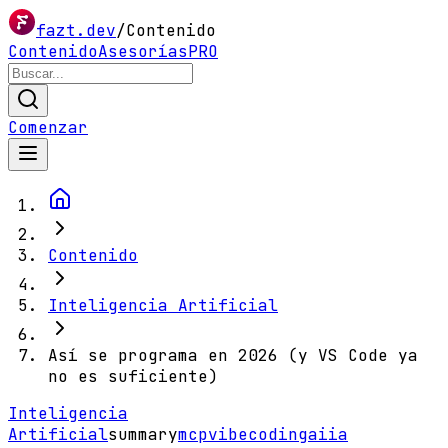
fazt.dev
/
Contenido
Contenido
Asesorías
PRO
Comenzar
Contenido
Inteligencia Artificial
Así se programa en 2026 (y VS Code ya
no es suficiente)
Inteligencia
Artificial
summary
mcp
vibecoding
ai
ia