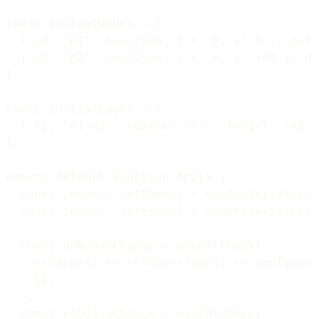
const initialNodes = [

  { id: 'n1', position: { x: 0, y: 0 }, data
  { id: 'n2', position: { x: 0, y: 100 }, da
];

const initialEdges = [

  { id: 'n1-n2', source: 'n1', target: 'n2' 
];

export default function App() {

  const [nodes, setNodes] = useState(initial
  const [edges, setEdges] = useState(initial
  const onNodesChange = useCallback(

    (changes) => setNodes((nds) => applyNode
    [],

  );

  const onEdgesChange = useCallback(
