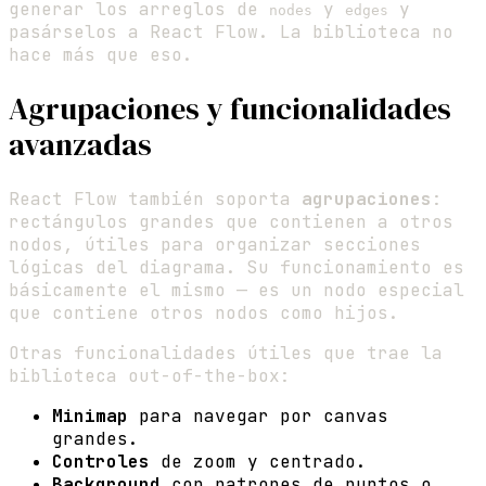
generar los arreglos de
y
y
nodes
edges
pasárselos a React Flow. La biblioteca no
hace más que eso.
Agrupaciones y funcionalidades
avanzadas
React Flow también soporta
agrupaciones
:
rectángulos grandes que contienen a otros
nodos, útiles para organizar secciones
lógicas del diagrama. Su funcionamiento es
básicamente el mismo — es un nodo especial
que contiene otros nodos como hijos.
Otras funcionalidades útiles que trae la
biblioteca out-of-the-box:
Minimap
para navegar por canvas
grandes.
Controles
de zoom y centrado.
Background
con patrones de puntos o