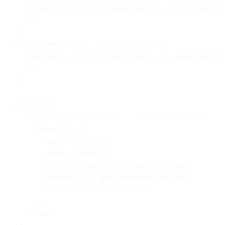
    (changes) => setEdges((eds) => applyEdge
    [],

  );

  const onConnect = useCallback(

    (params) => setEdges((eds) => addEdge(pa
    [],

  );

  return (

    <div style={{ width: '100vw', height: '1
      <ReactFlow

        nodes={nodes}

        edges={edges}

        onNodesChange={onNodesChange}

        onEdgesChange={onEdgesChange}

        onConnect={onConnect}

      />

    </div>
