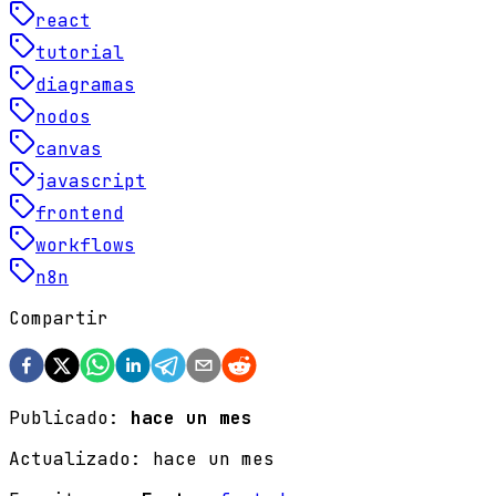
react
tutorial
diagramas
nodos
canvas
javascript
frontend
workflows
n8n
Compartir
Publicado:
hace un mes
Actualizado:
hace un mes