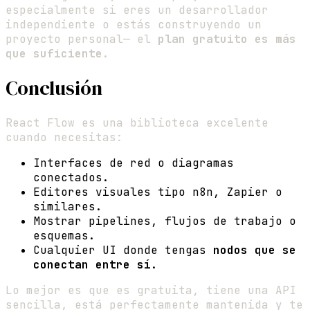
especialmente si eres un desarrollador
independiente o estás construyendo un
proyecto personal— el
plan gratuito es más
que suficiente
.
Conclusión
React Flow es una biblioteca excelente
cuando necesitas:
Interfaces de red o diagramas
conectados.
Editores visuales tipo n8n, Zapier o
similares.
Mostrar pipelines, flujos de trabajo o
esquemas.
Cualquier UI donde tengas
nodos que se
conectan entre sí
.
Lo mejor es que es gratuita, tiene una API
sencilla, está perfectamente mantenida y te