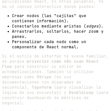
aplicaciones React. En otras palabras, te
da un
canvas
interactivo donde puedes:
Crear nodos (las "cajitas" que
contienen información).
Conectarlos mediante aristas (
edges
).
Arrastrarlos, soltarlos, hacer zoom y
paneo.
Personalizar cada nodo como un
componente de React normal.
Si el estilo de interfaz te suena familiar,
es porque
proyectos como n8n usan React
Flow
para construir su editor de
automatizaciones. También lo utilizan
empresas como
Stripe
(en sus
documentaciones con diagramas de
secuencia),
Typeform
(para visualizar la
lógica de sus encuestas) y
DoubleLoop
(para
construir dashboards de métricas de
negocio).