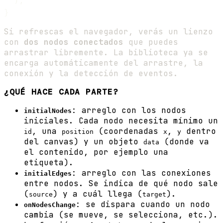
  );

Si refrescas el navegador, verás un lienzo
con
dos nodos conectados
que puedes
arrastrar libremente. La biblioteca ya se
encarga automáticamente del arrastre, la
conexión y la detección de eventos.
¿QUÉ HACE CADA PARTE?
: arreglo con los nodos
initialNodes
iniciales. Cada nodo necesita mínimo un
, una
(coordenadas
,
dentro
id
position
x
y
del canvas) y un objeto
(donde va
data
el contenido, por ejemplo una
etiqueta).
: arreglo con las conexiones
initialEdges
entre nodos. Se indica de qué nodo sale
(
) y a cuál llega (
).
source
target
: se dispara cuando un nodo
onNodesChange
cambia (se mueve, se selecciona, etc.).