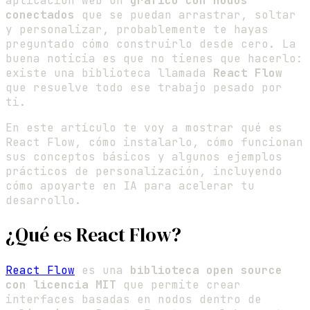
aplicación web un
gráfico con nodos
conectados
que se puedan arrastrar, soltar
y personalizar, probablemente te hayas
preguntado cómo construirlo desde cero. La
buena noticia es que no tienes que hacerlo:
existe una biblioteca llamada
React Flow
que resuelve todo ese trabajo pesado por
ti.
En este artículo te voy a mostrar qué es
React Flow, cómo instalarlo, cómo funcionan
sus conceptos básicos y algunos ejemplos
prácticos de personalización, incluyendo
cómo apoyarte en IA para acelerar tu
desarrollo.
¿Qué es React Flow?
React Flow
es una
biblioteca open source
con licencia MIT
que permite crear
interfaces basadas en nodos dentro de