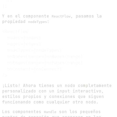
Y en el componente
, pasamos la
ReactFlow
propiedad
:
nodeTypes
<ReactFlow

  nodes={nodes}

  edges={edges}

  nodeTypes={nodeTypes}

  onNodesChange={onNodesChange}

  onEdgesChange={onEdgesChange}

  onConnect={onConnect}

¡Listo! Ahora tienes un nodo completamente
personalizado con un input interactivo,
estilos propios y conexiones que siguen
funcionando como cualquier otro nodo.
Los componentes
son los pequeños
Handle