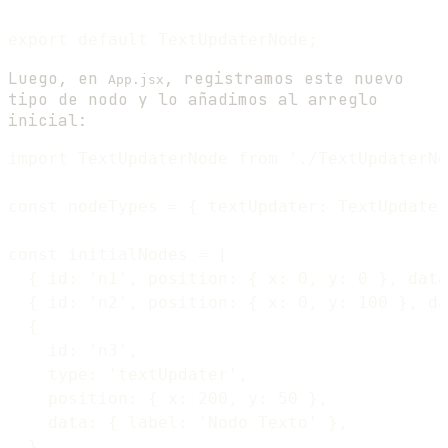
Luego, en
, registramos este nuevo
App.jsx
tipo de nodo y lo añadimos al arreglo
inicial:
import TextUpdaterNode from './TextUpdaterNo
const nodeTypes = { textUpdater: TextUpdater
const initialNodes = [

  { id: 'n1', position: { x: 0, y: 0 }, data
  { id: 'n2', position: { x: 0, y: 100 }, da
  {

    id: 'n3',

    type: 'textUpdater',

    position: { x: 200, y: 50 },

    data: { label: 'Nodo Texto' },

  },
