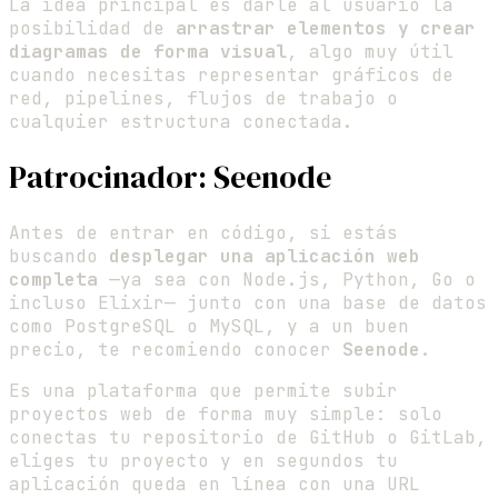
La idea principal es darle al usuario la
posibilidad de
arrastrar elementos y crear
diagramas de forma visual
, algo muy útil
cuando necesitas representar gráficos de
red, pipelines, flujos de trabajo o
cualquier estructura conectada.
Patrocinador: Seenode
Antes de entrar en código, si estás
buscando
desplegar una aplicación web
completa
—ya sea con Node.js, Python, Go o
incluso Elixir— junto con una base de datos
como PostgreSQL o MySQL, y a un buen
precio, te recomiendo conocer
Seenode
.
Es una plataforma que permite subir
proyectos web de forma muy simple: solo
conectas tu repositorio de GitHub o GitLab,
eliges tu proyecto y en segundos tu
aplicación queda en línea con una URL