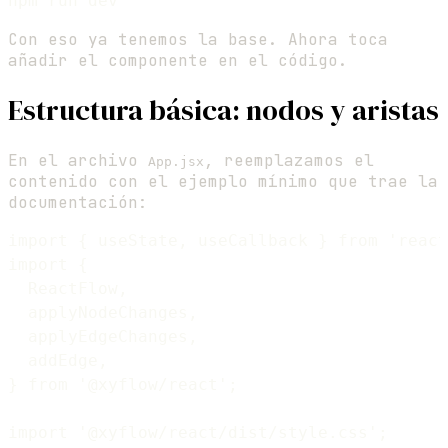
Con eso ya tenemos la base. Ahora toca
añadir el componente en el código.
Estructura básica: nodos y aristas
En el archivo
, reemplazamos el
App.jsx
contenido con el ejemplo mínimo que trae la
documentación:
import { useState, useCallback } from 'react
import {

  ReactFlow,

  applyNodeChanges,

  applyEdgeChanges,

  addEdge,

} from '@xyflow/react';

import '@xyflow/react/dist/style.css';
