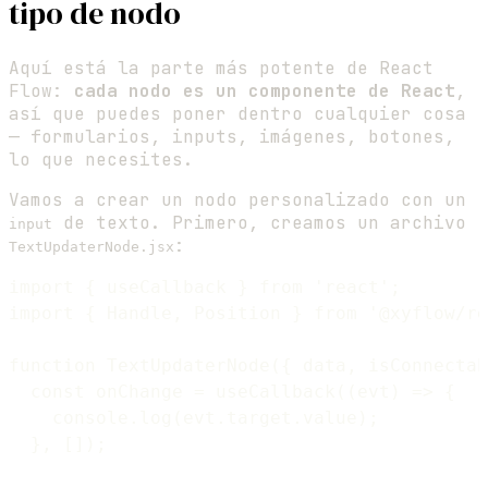
tipo de nodo
Aquí está la parte más potente de React
Flow:
cada nodo es un componente de React
,
así que puedes poner dentro cualquier cosa
— formularios, inputs, imágenes, botones,
lo que necesites.
Vamos a crear un nodo personalizado con un
de texto. Primero, creamos un archivo
input
:
TextUpdaterNode.jsx
import { useCallback } from 'react';

import { Handle, Position } from '@xyflow/re
function TextUpdaterNode({ data, isConnectab
  const onChange = useCallback((evt) => {

    console.log(evt.target.value);

  }, []);
