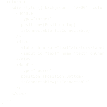
  return (

    <div style={{ background: '#000', color:
      <Handle

        type="target"

        position={Position.Top}

        isConnectable={isConnectable}

      />

      <div>

        <label htmlFor="text">Texto:</label>

        <input id="text" name="text" onChang
      </div>

      <Handle

        type="source"

        position={Position.Bottom}

        isConnectable={isConnectable}

      />

    </div>

  );

}
