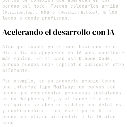
puntos de conexión que aparecen en los
bordes del nodo. Puedes colocarlos arriba
(
), abajo (
), a los
Position.Top
Position.Bottom
lados o donde prefieras.
Acelerando el desarrollo con IA
Algo que muchos ya estamos haciendo en el
día a día es apoyarnos en IA para construir
más rápido. En mi caso uso
Claude Code
,
aunque puedes usar Copilot o cualquier otro
asistente.
Por ejemplo, en un proyecto propio tengo
una interfaz tipo
Railway
: un canvas con
nodos que representan programas instalados
en un Raspberry Pi, y al hacer clic en
cualquiera se abre un sidebar con detalles
y configuración. Todo ese tipo de UI se
puede prototipar pidiéndole a la IA algo
como: