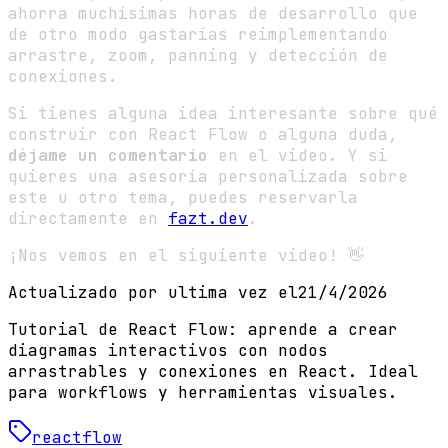
ahorra muchísimas horas de desarrollo que
de otro modo gastarías reimplementando
arrastre, zoom, panning y detección de
conexiones.
Si tienes alguna idea interesante sobre qué
construir con React Flow o alguna duda,
déjame un comentario
en el video. Y si
quieres una asesoría personalizada sobre
este u otro tema, puedes reservarla
directamente en
fazt.dev
.
¡Nos vemos en el siguiente video! 👋
Actualizado por ultima vez el
21/4/2026
Tutorial de React Flow: aprende a crear
diagramas interactivos con nodos
arrastrables y conexiones en React. Ideal
para workflows y herramientas visuales.
reactflow