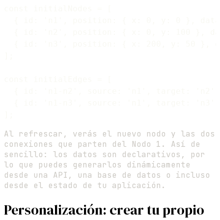
const initialNodes = [

  { id: 'n1', position: { x: 0, y: 0 }, data
  { id: 'n2', position: { x: 0, y: 100 }, da
  { id: 'n3', position: { x: 200, y: 50 }, d
];

const initialEdges = [

  { id: 'n1-n2', source: 'n1', target: 'n2' 
  { id: 'n1-n3', source: 'n1', target: 'n3' 
Al refrescar, verás el nuevo nodo y las dos
conexiones que parten del Nodo 1. Así de
sencillo: los datos son declarativos, por
lo que puedes generarlos dinámicamente
desde una API, una base de datos o incluso
desde el estado de tu aplicación.
Personalización: crear tu propio