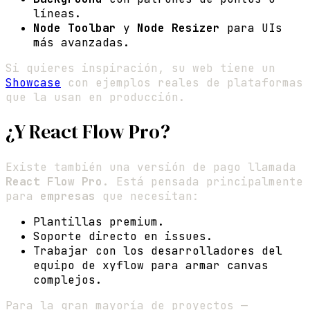
líneas.
Node Toolbar
y
Node Resizer
para UIs
más avanzadas.
Si quieres inspiración, su web tiene un
Showcase
con ejemplos reales de plataformas
que la usan en producción.
¿Y React Flow Pro?
Existe también una versión de pago llamada
React Flow Pro
. Está pensada principalmente
para
empresas
que necesitan:
Plantillas premium.
Soporte directo en issues.
Trabajar con los desarrolladores del
equipo de xyflow para armar canvas
complejos.
Para la gran mayoría de proyectos —