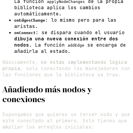
La función
de la propia
applyNodeChanges
biblioteca aplica los cambios
automáticamente.
: lo mismo pero para las
onEdgesChange
aristas.
: se dispara cuando el usuario
onConnect
dibuja una nueva conexión entre dos
nodos
. La función
se encarga de
addEdge
añadirla al estado.
Básicamente,
no estás implementando lógica
propia
, solo conectando los manejadores con
las funciones que la biblioteca ya trae.
Añadiendo más nodos y
conexiones
Supongamos que quieres un tercer nodo y que
esté conectado al primero. Solo tienes que
ampliar los arreglos iniciales: