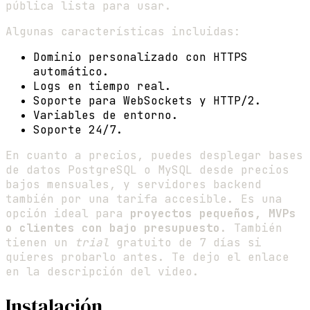
pública lista para usar.
Algunas características incluidas:
Dominio personalizado con HTTPS
automático.
Logs en tiempo real.
Soporte para WebSockets y HTTP/2.
Variables de entorno.
Soporte 24/7.
En cuanto a precios, puedes desplegar bases
de datos PostgreSQL o MySQL desde precios
bajos mensuales, y servidores backend
también por una tarifa accesible. Es una
opción ideal para
proyectos pequeños, MVPs
o clientes con bajo presupuesto
. También
tienen un
trial
gratuito de 7 días si
quieres probarlo antes. Te dejo el enlace
en la descripción del video.
Instalación