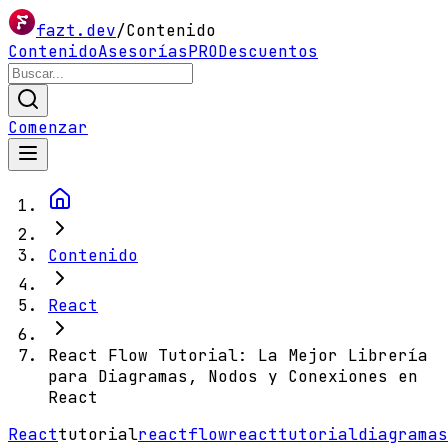
fazt.dev
/
Contenido
Contenido
Asesorías
PRO
Descuentos
Comenzar
Contenido
React
React Flow Tutorial: La Mejor Librería
para Diagramas, Nodos y Conexiones en
React
React
tutorial
reactflow
react
tutorial
diagramas