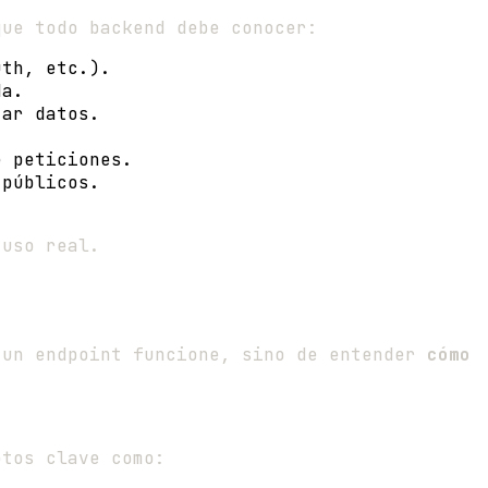
que todo backend debe conocer:
uth, etc.).
da.
zar datos.
e peticiones.
 públicos.
 uso real.
 un endpoint funcione, sino de entender
cómo
ptos clave como: