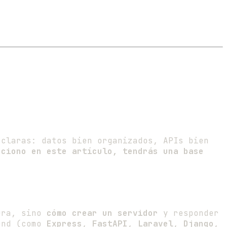
 claras: datos bien organizados, APIs bien
nciono en este artículo, tendrás una base
tura, sino
cómo crear un servidor
y responder
kend (como
Express
,
FastAPI
,
Laravel
,
Django
,