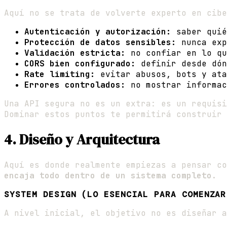
Aquí no se trata de volverte experto en cibe
Autenticación y autorización:
saber quié
Protección de datos sensibles:
nunca exp
Validación estricta:
no confiar en lo qu
CORS bien configurado:
definir desde dón
Rate limiting:
evitar abusos, bots y ata
Errores controlados:
no mostrar informac
Una API segura no es un extra: es un requisi
Dominar estos puntos te permitirá construir 
4. Diseño y Arquitectura
Aquí es donde realmente empiezas a pensar c
encaja todo dentro de un sistema completo
.
SYSTEM DESIGN (LO ESENCIAL PARA COMENZAR
A nivel inicial, el objetivo no es diseñar a