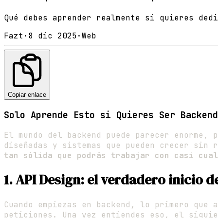
Qué debes aprender realmente si quieres dedi
Fazt
·
8 dic 2025
·
Web
Copiar enlace
Solo Aprende Esto si Quieres Ser Backend
El mundo del backend puede parecer enorme, p
diseñadas y sistemas que pueden crecer sin 
tan sólida que podrás trabajar con casi cual
1. API Design: el verdadero inicio 
Cuando empiezas en backend, lo primero que 
peticiones. Una vez entiendes eso, el sigui