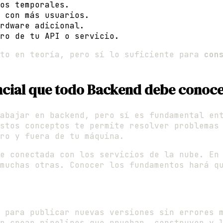
os temporales.
 con más usuarios.
rdware adicional.
ro de tu API o servicio.
rto en teoría, pero sí lo suficiente para
con
encial que todo Backend debe conoce
rabajar en backend, pero sí es fundamental e
stos conceptos te permite resolver problemas
tro y fuera de tu máquina.
te conectada con los servicios de la nube. En
muchas otras. Conocer los fundamentos hará q
 para publicar nuevas versiones sin errores 
n crear pipelines que prueban, construyen y l