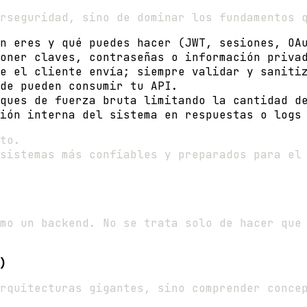
rseguridad, sino de dominar los fundamentos 
n eres y qué puedes hacer (JWT, sesiones, OA
oner claves, contraseñas o información priva
e el cliente envía; siempre validar y saniti
de pueden consumir tu API.
ques de fuerza bruta limitando la cantidad d
ión interna del sistema en respuestas o logs
to.
sistemas más confiables y preparados para el
omo un backend. No se trata solo de hacer que
)
rquitecturas gigantes, sino comprender conce