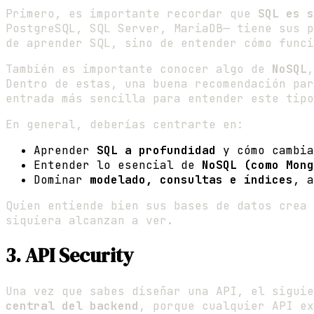
Primero, es importante recordar que
SQL es s
PostgreSQL, SQL Server, MariaDB— tiene sus p
de aprender SQL, sino de entender cómo funci
También es importante conocer algo de
NoSQL
,
Dentro de estas, una buena recomendación pa
entrada más sencilla para entender este tipo
En general, deberías centrarte en:
Aprender
SQL a profundidad
y cómo cambia
Entender lo esencial de
NoSQL (como Mong
Dominar
modelado, consultas e índices
, a
Quien entiende bien sus bases de datos crea 
siquiera alcanzan a ver.
3. API Security
Una vez que sabes diseñar una API, el sigui
central del backend
, porque cualquier API ex