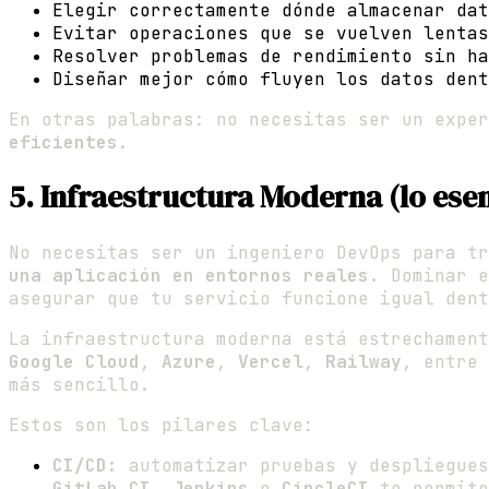
Elegir correctamente dónde almacenar dat
Evitar operaciones que se vuelven lentas
Resolver problemas de rendimiento sin ha
Diseñar mejor cómo fluyen los datos dent
En otras palabras: no necesitas ser un expe
eficientes
.
5. Infraestructura Moderna (lo es
No necesitas ser un ingeniero DevOps para t
una aplicación en entornos reales
. Dominar e
asegurar que tu servicio funcione igual den
La infraestructura moderna está estrechamen
Google Cloud
,
Azure
,
Vercel
,
Railway
, entre 
más sencillo.
Estos son los pilares clave:
CI/CD:
automatizar pruebas y despliegues
GitLab CI
,
Jenkins
o
CircleCI
te permite