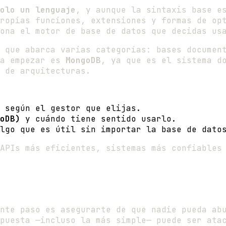
olo un lenguaje
, y aunque la sintaxis base e
ropias funciones, extensiones y formas de op
ona el motor de base de datos que decidas us
 que abarca varias categorías: bases documen
ra empezar es
MongoDB
, ya que es el sistema d
 de arquitecturas.
 según el gestor que elijas.
oDB)
y cuándo tiene sentido usarlo.
lgo que es útil sin importar la base de dato
APIs más eficientes, sistemas más confiables
ente paso es asegurarte de que nadie pueda a
puesta —incluso la más simple— puede ser ata