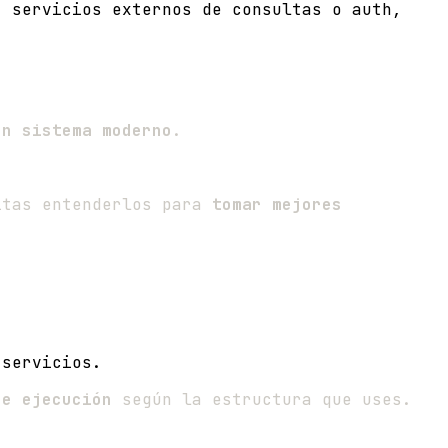
, servicios externos de consultas o auth,
un sistema moderno
.
sitas entenderlos para
tomar mejores
 servicios.
de ejecución
según la estructura que uses.