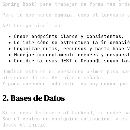
Spring Boot
) para trabajar de forma más orde
Pero lo que nunca cambia, uses el lenguaje 
API Design significa:
Crear endpoints claros y consistentes.
Definir cómo se estructura la informació
Organizar rutas, recursos y hasta hace V
Manejar correctamente errores y respuest
Decidir si usas REST o GraphQL según las
Dominar esto es el verdadero primer paso par
alrededor de una API bien diseñada.
Y para aprender todo esto, es muy común que 
2. Bases de Datos
Si quieres dedicarte al backend, entender ba
Son el centro de cualquier aplicación
, y es 
desde el inicio.