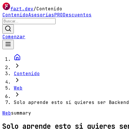
fazt.dev
/
Contenido
Contenido
Asesorías
PRO
Descuentos
Comenzar
Contenido
Web
Solo aprende esto si quieres ser Backend
Web
summary
Solo aprende esto si quieres se