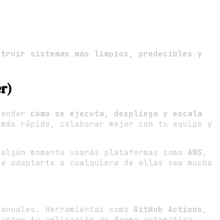
struir sistemas más limpios, predecibles y
r)
ntender
cómo se ejecuta, despliega y escala
 más rápido, colaborar mejor con tu equipo y
 algún momento usarás plataformas como
AWS
,
ue adaptarte a cualquiera de ellas sea mucho
manuales. Herramientas como
GitHub Actions
,
anzan tu aplicación de forma automática.