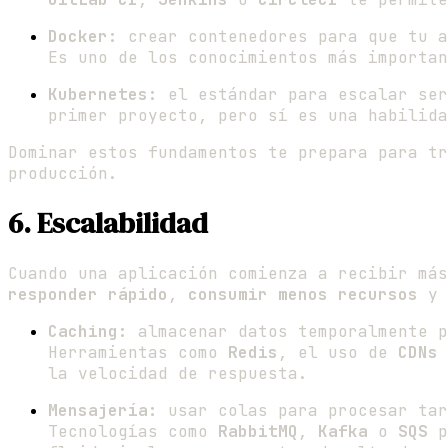
Docker:
crear contenedores para que tu a
Es uno de los conocimientos más importan
Kubernetes:
el estándar para escalar ser
primer proyecto, pero sí es una habilida
Dominar estos fundamentos te prepara para tr
producción.
6. Escalabilidad
Cuando una aplicación comienza a recibir más
responder rápido
,
consumir menos recursos
y
Caching:
almacenar datos temporalmente p
Herramientas como
Redis
, el uso de
CDNs
la velocidad de respuesta.
Mensajería:
usar colas para procesar tar
Tecnologías como
RabbitMQ
,
Kafka
o
SQS
p