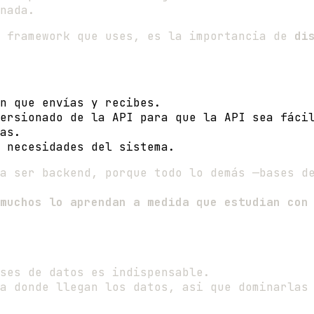
nada.
o framework que uses, es la importancia de
di
n que envías y recibes.
ersionado de la API para que la API sea fáci
as.
 necesidades del sistema.
a ser backend, porque todo lo demás —bases d
muchos lo aprendan a medida que estudian con
ses de datos es indispensable.
a donde llegan los datos, asi que dominarlas