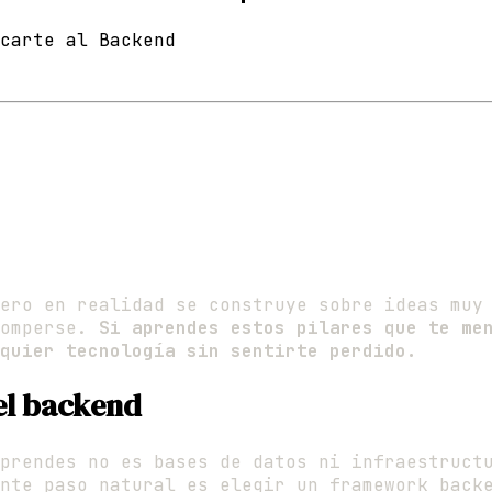
carte al Backend
ero en realidad se construye sobre ideas muy
romperse.
Si aprendes estos pilares que te me
quier tecnología sin sentirte perdido.
del backend
aprendes no es bases de datos ni infraestruc
ente paso natural es elegir un framework bac