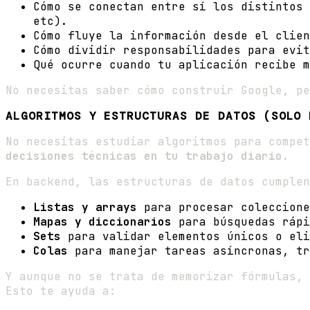
Cómo se conectan entre sí los distintos 
etc).
Cómo fluye la información desde el clien
Cómo dividir responsabilidades para evit
Qué ocurre cuando tu aplicación recibe m
No necesitas saber cómo construir Google, p
ALGORITMOS Y ESTRUCTURAS DE DATOS (SOLO 
No necesitas estudiar algoritmos para compe
decisiones técnicas en tu trabajo diario
.
En backend, las estructuras de datos cumplen
Listas y arrays
para procesar coleccione
Mapas y diccionarios
para búsquedas rápi
Sets
para validar elementos únicos o eli
Colas
para manejar tareas asíncronas, tr
Y aunque no se trata de memorizar fórmulas,
Esto te ayuda a: