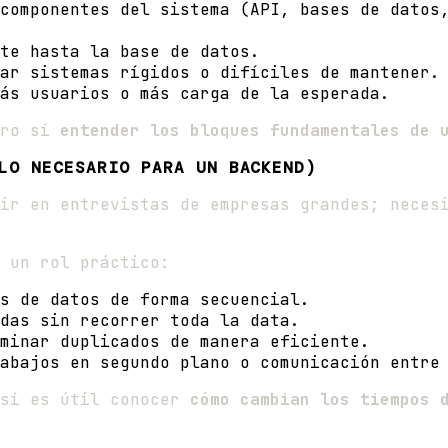
componentes del sistema (API, bases de datos
te hasta la base de datos.
ar sistemas rígidos o difíciles de mantener.
ás usuarios o más carga de la esperada.
ero sí
entender los bloques fundamentales de 
LO NECESARIO PARA UN BACKEND)
tir en entrevistas de empresas grandes; nece
 un rol práctico:
s de datos de forma secuencial.
das sin recorrer toda la data.
minar duplicados de manera eficiente.
abajos en segundo plano o comunicación entre
 sí es útil conocer
cómo cambian los tiempos 