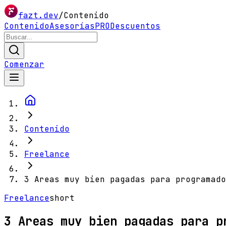
fazt.dev
/
Contenido
Contenido
Asesorías
PRO
Descuentos
Comenzar
Contenido
Freelance
3 Areas muy bien pagadas para programado
Freelance
short
3 Areas muy bien pagadas para p