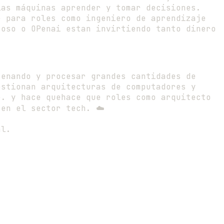
las máquinas aprender y tomar decisiones.
e para roles como ingeniero de aprendizaje
roso o OPenai estan invirtiendo tanto dinero
cenando y procesar grandes cantidades de
estionan arquitecturas de computadores y
e. y hace quehace que roles como arquitecto
en el sector tech. ☁️
al.