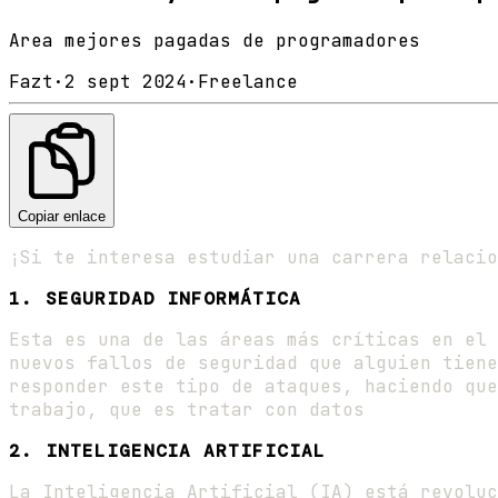
Area mejores pagadas de programadores
Fazt
·
2 sept 2024
·
Freelance
Copiar enlace
¡Si te interesa estudiar una carrera relacio
1.
SEGURIDAD INFORMÁTICA
Esta es una de las áreas más críticas en el 
nuevos fallos de seguridad que alguien tiene
responder este tipo de ataques, haciendo que
trabajo, que es tratar con datos
2.
INTELIGENCIA ARTIFICIAL
La Inteligencia Artificial (IA) está revoluc