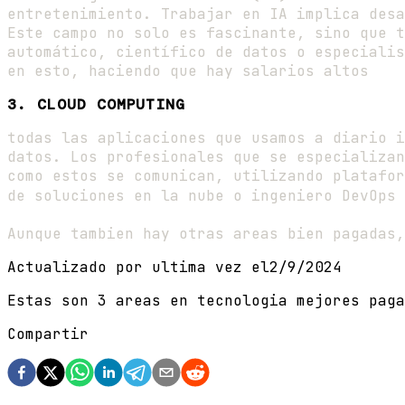
entretenimiento. Trabajar en IA implica desa
Este campo no solo es fascinante, sino que t
automático, científico de datos o especialis
en esto, haciendo que hay salarios altos
3.
CLOUD COMPUTING
todas las aplicaciones que usamos a diario i
datos. Los profesionales que se especializan
como estos se comunican, utilizando platafor
de soluciones en la nube o ingeniero DevOps 
Aunque tambien hay otras areas bien pagadas,
Actualizado por ultima vez el
2/9/2024
Estas son 3 areas en tecnologia mejores paga
Compartir