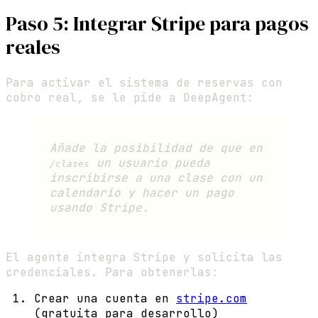
Paso 5: Integrar Stripe para pagos
reales
Para activar el sistema de reservas con
cobro real, se le pide a DeepAgent:
Añade la posibilidad de que en
un usuario pueda
/clases
inscribirse a una clase con un
calendario y hacer un pago
usando Stripe.
El agente integra Stripe y solicita las
credenciales. Para obtenerlas:
Crear una cuenta en
stripe.com
(gratuita para desarrollo)