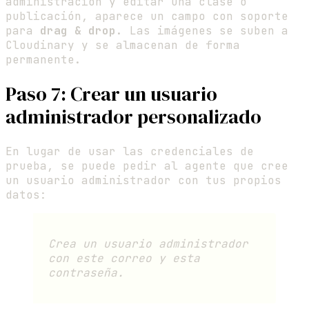
administración y editar una clase o
publicación, aparece un campo con soporte
para
drag & drop
. Las imágenes se suben a
Cloudinary y se almacenan de forma
permanente.
Paso 7: Crear un usuario
administrador personalizado
En lugar de usar las credenciales de
prueba, se puede pedir al agente que cree
un usuario administrador con tus propios
datos:
Crea un usuario administrador
con este correo y esta
contraseña.