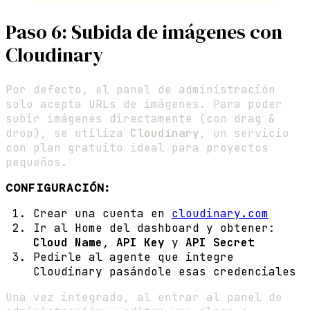
Paso 6: Subida de imágenes con
Cloudinary
Por defecto, el panel de administración
solo acepta URLs de imágenes. Para poder
subir imágenes directamente (con drag &
drop), se utiliza
Cloudinary
, un servicio
con plan gratuito ideal para proyectos
pequeños.
CONFIGURACIÓN:
Crear una cuenta en
cloudinary.com
Ir al Home del dashboard y obtener:
Cloud Name
,
API Key
y
API Secret
Pedirle al agente que integre
Cloudinary pasándole esas credenciales
Una vez integrado, al entrar al panel de