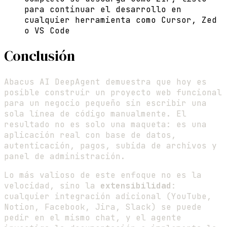
para continuar el desarrollo en
cualquier herramienta como Cursor, Zed
o VS Code
Conclusión
Abacus AI DeepAgent demuestra que hoy es
posible construir un proyecto web funcional
para un negocio pequeño sin escribir una
sola línea de código manualmente. El
resultado no es solo una maqueta: es una
aplicación real con base de datos,
autenticación, pagos, subida de archivos y
panel de administración.
Lo más valioso de este enfoque no es la
velocidad, sino la
extensibilidad
:
cualquier integración adicional (YouTube,
Notion, Facebook, Jira, Slack) se puede
pedir en el mismo chat, y el agente