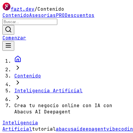
fazt.dev
/
Contenido
Contenido
Asesorías
PRO
Descuentos
Comenzar
Contenido
Inteligencia Artificial
Crea tu negocio online con IA con
Abacus AI Deepagent
Inteligencia
Artificial
tutorial
abacusai
deepagent
vibecodin