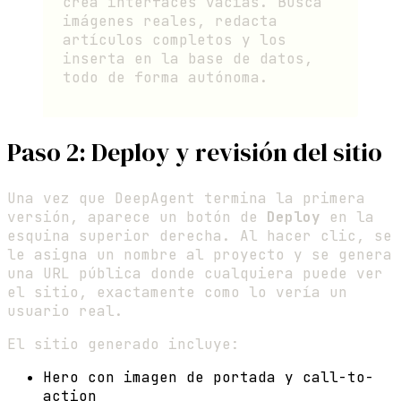
crea interfaces vacías. Busca
imágenes reales, redacta
artículos completos y los
inserta en la base de datos,
todo de forma autónoma.
Paso 2: Deploy y revisión del sitio
Una vez que DeepAgent termina la primera
versión, aparece un botón de
Deploy
en la
esquina superior derecha. Al hacer clic, se
le asigna un nombre al proyecto y se genera
una URL pública donde cualquiera puede ver
el sitio, exactamente como lo vería un
usuario real.
El sitio generado incluye:
Hero con imagen de portada y call-to-
action