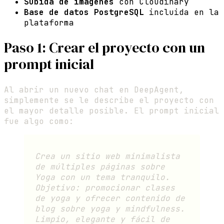
Subida de imágenes
con Cloudinary
Base de datos PostgreSQL
incluida en la
plataforma
Paso 1: Crear el proyecto con un
prompt inicial
Al abrir un nuevo chat en DeepAgent,
simplemente se le describe el proyecto con
el mayor detalle posible. El prompt inicial
fue algo como:
Crea un sitio web minimalista
de múltiples páginas sobre
Yoga con un tema tranquilo.
Objetivo: promocionar clases
de yoga y ofrecer contenido de
blog sobre yoga y mindfulness.
Limpio, elegante y fácil de