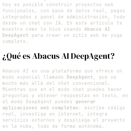
hoy es posible construir proyectos web
funcionales, con base de datos real, pagos
integrados y panel de administración, todo
desde un chat con IA. En este artículo te
muestro cómo lo hice usando
Abacus AI
DeepAgent
para crear un sitio web de yoga
completo.
¿Qué es Abacus AI DeepAgent?
Abacus AI es una plataforma que ofrece un
modo especial llamado
DeepAgent
, que va
mucho más allá del chat convencional.
Mientras que en el modo chat puedes hacer
preguntas y obtener respuestas en texto, en
el modo DeepAgent puedes
generar
aplicaciones web completas
: escribe código
real, investiga en internet, integra
servicios externos y despliega el proyecto
en la nube, todo de forma autónoma.