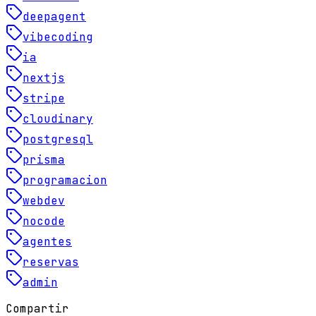
deepagent
vibecoding
ia
nextjs
stripe
cloudinary
postgresql
prisma
programacion
webdev
nocode
agentes
reservas
admin
Compartir