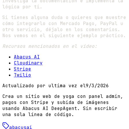
investiga la documentación e implementa la
lógica por ti.
Si tienes alguna duda o quieres que muestre
cómo integrarlo con Mercado Pago, PayPal u
otro servicio, déjalo en los comentarios.
Nos vemos en el siguiente ejemplo práctico.
Recursos mencionados en el video:
Abacus AI
Cloudinary
Stripe
Twilio
Actualizado por ultima vez el
9/3/2026
Crea un sitio web de yoga con panel admin,
pagos con Stripe y subida de imágenes
usando Abacus AI DeepAgent. Sin escribir
una sola línea de código.
abacusai