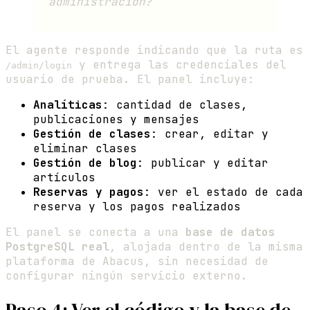
administración?
El agente responde indicando que la ruta es
y entrega las credenciales del
/admin/login
usuario de prueba. El panel incluye:
Analíticas
: cantidad de clases,
publicaciones y mensajes
Gestión de clases
: crear, editar y
eliminar clases
Gestión de blog
: publicar y editar
artículos
Reservas y pagos
: ver el estado de cada
reserva y los pagos realizados
El panel se conecta a una
base de datos
PostgreSQL real
, alojada dentro de la misma
plataforma de Abacus, sin necesidad de
configurar ningún servicio externo.