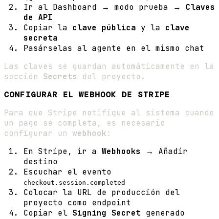
Ir al Dashboard → modo prueba →
Claves
de API
Copiar la
clave pública
y la
clave
secreta
Pasárselas al agente en el mismo chat
Las claves se guardan automáticamente en la
sección
Secrets
del proyecto.
CONFIGURAR EL WEBHOOK DE STRIPE
Para que Stripe notifique al sistema cuando
un pago se completa, es necesario
configurar un
webhook
:
En Stripe, ir a
Webhooks
→ Añadir
destino
Escuchar el evento
checkout.session.completed
Colocar la URL de producción del
proyecto como endpoint
Copiar el
Signing Secret
generado