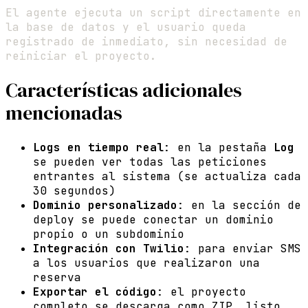
El agente ejecuta un script directamente en
la base de datos y el usuario queda
registrado de inmediato, sin necesidad de
reiniciar el proyecto.
Características adicionales
mencionadas
Logs en tiempo real
: en la pestaña
Log
se pueden ver todas las peticiones
entrantes al sistema (se actualiza cada
30 segundos)
Dominio personalizado
: en la sección de
deploy se puede conectar un dominio
propio o un subdominio
Integración con Twilio
: para enviar SMS
a los usuarios que realizaron una
reserva
Exportar el código
: el proyecto
completo se descarga como ZIP, listo