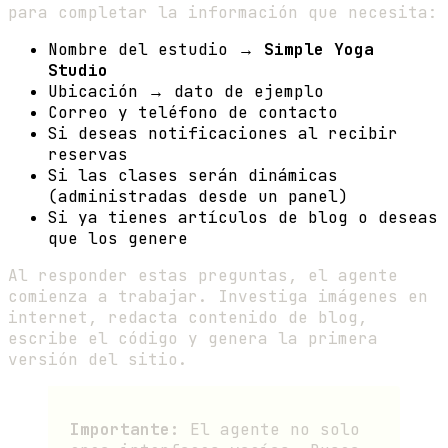
para completar la información que necesita:
Nombre del estudio →
Simple Yoga
Studio
Ubicación → dato de ejemplo
Correo y teléfono de contacto
Si deseas notificaciones al recibir
reservas
Si las clases serán dinámicas
(administradas desde un panel)
Si ya tienes artículos de blog o deseas
que los genere
Al responder estas preguntas, el agente
comienza a trabajar. Investiga imágenes en
internet, redacta contenido de blog,
escribe el código y genera la primera
versión del sitio.
Importante:
El agente no solo