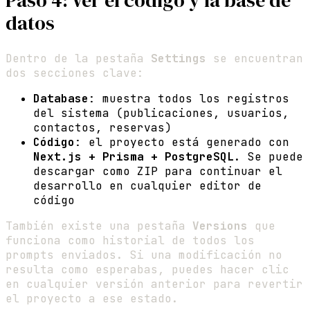
Paso 4: Ver el código y la base de
datos
Dentro de la pestaña
Settings
se encuentran
dos secciones clave:
Database
: muestra todos los registros
del sistema (publicaciones, usuarios,
contactos, reservas)
Código
: el proyecto está generado con
Next.js + Prisma + PostgreSQL
. Se puede
descargar como ZIP para continuar el
desarrollo en cualquier editor de
código
También existe una pestaña
Versions
que
funciona como historial de todos los
prompts enviados. Si una modificación no
resulta como esperabas, puedes hacer clic
en cualquier versión anterior para revertir
el proyecto a ese estado.