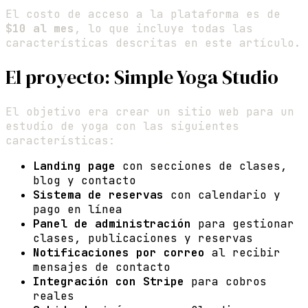
El costo de acceso a la plataforma es de
$10 al mes
, lo que incluye todas las
características descritas en este artículo.
El proyecto: Simple Yoga Studio
El objetivo era crear un sitio web para un
estudio de yoga con las siguientes
características:
Landing page
con secciones de clases,
blog y contacto
Sistema de reservas
con calendario y
pago en línea
Panel de administración
para gestionar
clases, publicaciones y reservas
Notificaciones por correo
al recibir
mensajes de contacto
Integración con Stripe
para cobros
reales