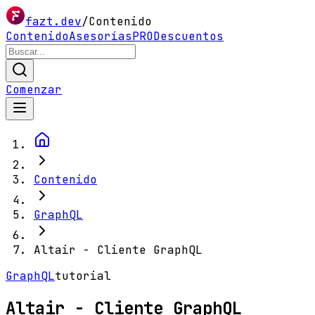
fazt.dev
/
Contenido
Contenido
Asesorías
PRO
Descuentos
Comenzar
Contenido
GraphQL
Altair - Cliente GraphQL
GraphQL
tutorial
Altair - Cliente GraphQL