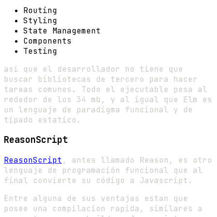
Routing
Styling
State Management
Components
Testing
asi que el desarrollador no tiene que
buscar bibliotecas de tercero para hacer
tareas comunes. Todo el ejecutable pesa al
rededor de los 34 mb, y al igual que Elm es
un lenguaje de paradigma funcional y de
tipado estatico.
ReasonScript
ReasonScript
, antes llamado Reason, es otro
lenguaje de programación funcional que al
final convierte su código a Javascript.
Entre alguna de sus ventajas estan que
posee una compilacion rapida, similares a