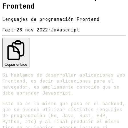
Frontend
Lenguajes de programación Frontend
Fazt
·
28 nov 2022
·
Javascript
Copiar enlace
Si hablamos de desarrollar aplicaciones web
Frontend, es decir aplicaciones para el
navegador, es ampliamente conocido que se
debe aprender Javascript.
Esto no es lo mismo que pasa en el backend,
que se pueden utilizar distintos lenguajes
de programación (Go, Java, Rust, PHP,
Python, etc) y al final producir el mismo
tipo de aplicacion. Porque incluso si