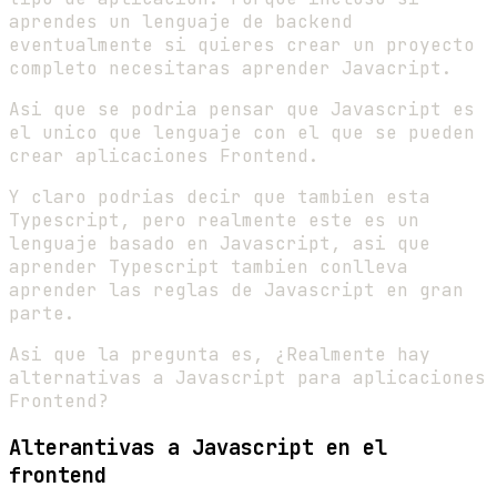
aprendes un lenguaje de backend
eventualmente si quieres crear un proyecto
completo necesitaras aprender Javacript.
Asi que se podria pensar que Javascript es
el unico que lenguaje con el que se pueden
crear aplicaciones Frontend.
Y claro podrias decir que tambien esta
Typescript, pero realmente este es un
lenguaje basado en Javascript, asi que
aprender Typescript tambien conlleva
aprender las reglas de Javascript en gran
parte.
Asi que la pregunta es, ¿Realmente hay
alternativas a Javascript para aplicaciones
Frontend?
Alterantivas a Javascript en el
frontend