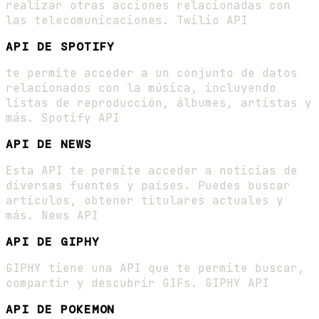
realizar otras acciones relacionadas con
las telecomunicaciones. Twilio API
API DE SPOTIFY
te permite acceder a un conjunto de datos
relacionados con la música, incluyendo
listas de reproducción, álbumes, artistas y
más. Spotify API
API DE NEWS
Esta API te permite acceder a noticias de
diversas fuentes y países. Puedes buscar
artículos, obtener titulares actuales y
más. News API
API DE GIPHY
GIPHY tiene una API que te permite buscar,
compartir y descubrir GIFs. GIPHY API
API DE POKEMON