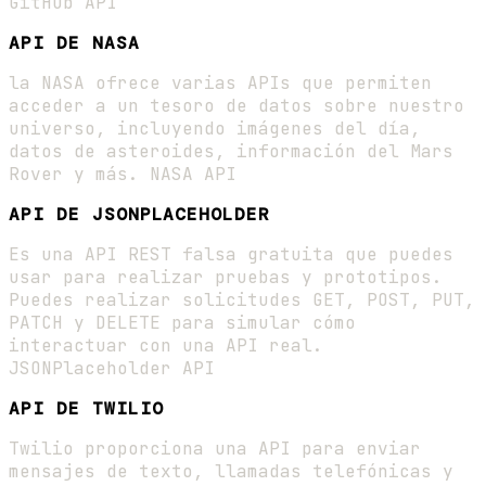
GitHub API
API DE NASA
la NASA ofrece varias APIs que permiten
acceder a un tesoro de datos sobre nuestro
universo, incluyendo imágenes del día,
datos de asteroides, información del Mars
Rover y más. NASA API
API DE JSONPLACEHOLDER
Es una API REST falsa gratuita que puedes
usar para realizar pruebas y prototipos.
Puedes realizar solicitudes GET, POST, PUT,
PATCH y DELETE para simular cómo
interactuar con una API real.
JSONPlaceholder API
API DE TWILIO
Twilio proporciona una API para enviar
mensajes de texto, llamadas telefónicas y