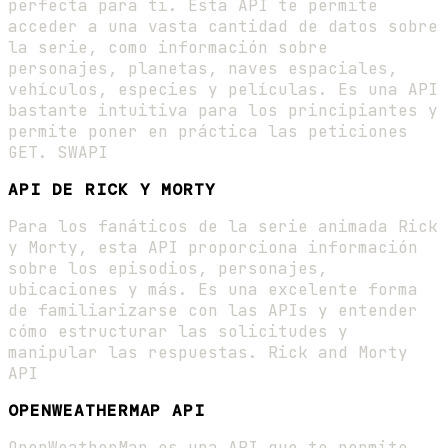
perfecta para ti. Esta API te permite
acceder a una vasta cantidad de datos sobre
la serie, como información sobre
personajes, planetas, naves espaciales,
vehículos, especies y películas. Es una API
bastante intuitiva para los principiantes y
permite poner en práctica las peticiones
GET. SWAPI
API DE RICK Y MORTY
Para los fanáticos de la serie animada Rick
y Morty, esta API proporciona información
sobre los episodios, personajes,
ubicaciones y más. Es una excelente forma
de familiarizarse con las APIs y entender
cómo estructurar las solicitudes y
manipular las respuestas. Rick and Morty
API
OPENWEATHERMAP API
OpenWeatherMap es una API que te permite