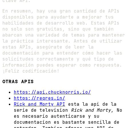
clave API.
En resumen, hay una gran cantidad de APIs
disponibles para ayudarte a mejorar tus
habilidades de desarrollo web. Estas APIs
no solo son gratuitas, sino que también
abarcan una variedad de temas para mantener
la práctica interesante. Antes de utilizar
estas APIs, asegúrate de leer la
documentación para entender cómo hacer las
solicitudes correctamente y qué tipo de
información puedes esperar como respuesta.
¡Feliz codificación!
OTRAS APIS
https://api.chucknorris.io/
https://reqres.in/
Rick and Morty API
esta la api de la
serie de television
Rick and Morty
, No
es necesario autenticarse y su
documentacion es bastante sencilla de