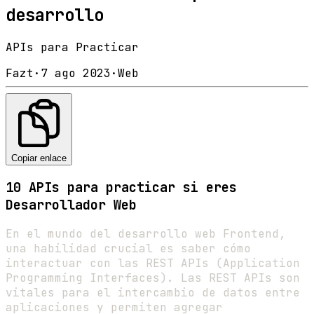
desarrollo
APIs para Practicar
Fazt
·
7 ago 2023
·
Web
Copiar enlace
10 APIs para practicar si eres
Desarrollador Web
En el mundo del desarrollo web Frontend,
una habilidad crucial es saber cómo
interactuar con las REST APIs (Application
Programming Interfaces). Las REST APIs son
vitales para el intercambio de datos entre
aplicaciones y permiten agregar