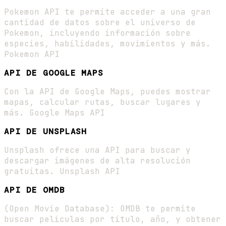
Pokemon API te permite acceder a una gran
cantidad de datos sobre el universo de
Pokemon, incluyendo información sobre
especies, habilidades, movimientos y más.
Pokemon API
API DE GOOGLE MAPS
Con la API de Google Maps, puedes mostrar
mapas, calcular rutas, buscar lugares y
más. Google Maps API
API DE UNSPLASH
Unsplash ofrece una API para buscar y
descargar imágenes de alta resolución
gratuitas. Unsplash API
API DE OMDB
(Open Movie Database): OMDB te permite
buscar películas por título, año, y obtener