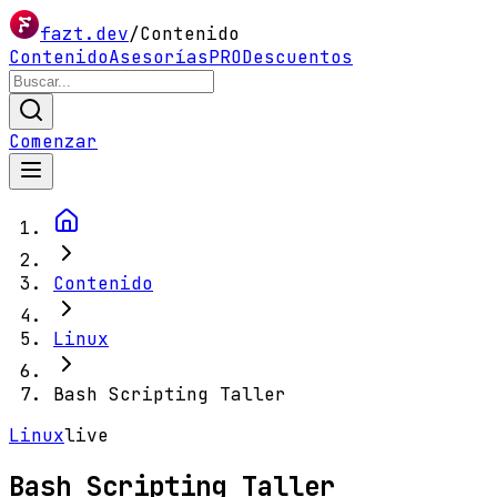
fazt.dev
/
Contenido
Contenido
Asesorías
PRO
Descuentos
Comenzar
Contenido
Linux
Bash Scripting Taller
Linux
live
Bash Scripting Taller