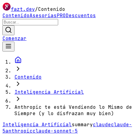
fazt.dev
/
Contenido
Contenido
Asesorías
PRO
Descuentos
Comenzar
Contenido
Inteligencia Artificial
Anthropic te está Vendiendo lo Mismo de
Siempre (y lo disfrazan muy bien)
Inteligencia Artificial
summary
claude
claude-
5
anthropic
claude-sonnet-5