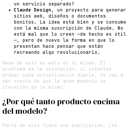
un servicio separado?
Claude Design
, un proyecto para generar
sitios web, diseños o documentos
bonitos. La idea está bien y se consume
con la misma suscripción de Claude. No
está mal que lo creen —de hecho es útil
—, pero de nuevo la forma en que lo
presentan hace pensar que están
recreando algo revolucionario.
Nada de esto es malo en sí mismo. El
problema es la saturación: si intentas
probar cada actualización diaria, te vas a
dar cuenta de que la gran mayoría es
iteración de lo mismo.
¿Por qué tanto producto encima
del modelo?
Parte de esto tiene una explicación. Los