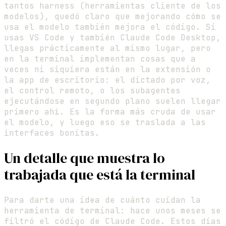
tantos harness (herramientas cliente de los
modelos), quedó claro que mejorando cómo se
usa el modelo también mejora el código. Si
usas VS Code y también Claude Code Desktop,
llegas prácticamente al mismo lugar, pero
en la terminal implementan cosas que a
veces ni siquiera están en la extensión o
la app de escritorio: el dictado por voz,
el control remoto, o los subagentes
ejecutándose en segundo plano suelen llegar
primero ahí. Es la forma más cruda de usar
el modelo, y luego eso se traslada a las
interfaces bonitas.
Un detalle que muestra lo
trabajada que está la terminal
Para darte una idea de cuánto cuidan la
herramienta de terminal: hace unos meses se
filtró el código de Claude Code. Estos días