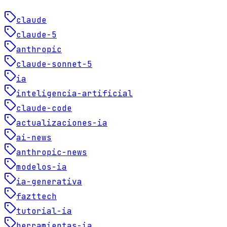
claude
claude-5
anthropic
claude-sonnet-5
ia
inteligencia-artificial
claude-code
actualizaciones-ia
ai-news
anthropic-news
modelos-ia
ia-generativa
fazttech
tutorial-ia
herramientas-ia