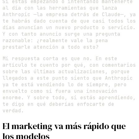
Si estás empezando o intentando mantenerte
al día con las herramientas que lanza
Anthropic —la empresa detrás de Claude—, ya
te habrás dado cuenta de que casi todos los
días anuncian un nuevo producto o servicio.
Y con tanto anuncio surge una pregunta
razonable: ¿realmente vale la pena
prestarle atención a todo esto?
Mi respuesta corta es que no. En este
artículo te cuento por qué, con comentarios
sobre las últimas actualizaciones, porque
llegados a este punto siento que Anthropic
ya te está vendiendo lo de siempre, pero
envuelto como si fuera una innovación
enorme. Y sobre todo, si estás aprendiendo,
te digo en qué deberías enfocarte de
verdad.
El marketing va más rápido que
los modelos