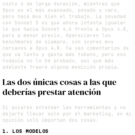
costo o de larga duración, mientras que
Opus es el más avanzado, pesado y caro,
pero hace muy bien el trabajo. La novedad
con Sonnet 5 es que ahora intenta igualar
lo que hacía Sonnet 4.6 frente a Opus 4.8,
pero a menor precio. Aparecieron los
benchmarks de siempre, con scores muy
cercanos a Opus 4.8. Ya veo comentarios de
que va lento y gasta más tokens, pero eso
todavía no lo he probado, así que más
adelante traeré alguna medición propia.
Las dos únicas cosas a las que
deberías prestar atención
Si quieres entender las herramientas y no
dejarte llevar solo por el marketing, en mi
opinión solo importan dos cosas.
1. LOS MODELOS