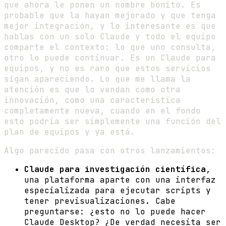
que ahora le ponen un nombre bonito. Es
probable que la hayan mejorado y que tenga
mejor integración, y lo interesante es que
hablas con un solo Claude y todo el equipo
comparte el contexto: lo que uno consulta,
otro lo puede continuar. Es un Claude para
equipos, y no es raro que estos servicios
sigan apareciendo. Lo que me llama la
atención es que lo vendan como otra
innovación, como una característica
completamente nueva, cuando en el fondo
esto podría ser simplemente una función del
plan de equipos y ya está.
Algo parecido pasa con otros lanzamientos:
Claude para investigación científica
,
una plataforma aparte con una interfaz
especializada para ejecutar scripts y
tener previsualizaciones. Cabe
preguntarse: ¿esto no lo puede hacer
Claude Desktop? ¿De verdad necesita ser