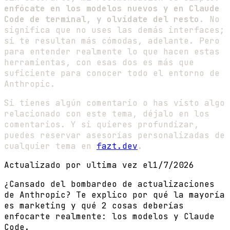
enfócate en los modelos nuevos y en Claude
Code de terminal, y olvídate del resto
. No
significa que no uses las demás interfaces;
si te resultan más cómodas, adelante. Pero
para entender realmente lo que hacen estas
herramientas, con esas dos es más que
suficiente para conocer todo el entorno de
Anthropic.
Si tienes algún comentario o has visto algo
relacionado con este tema, déjalo en los
comentarios. Y si quieres profundizar,
puedes reservar asesorías personalizadas de
cualquier tema en
fazt.dev
.
Actualizado por ultima vez el
1/7/2026
¿Cansado del bombardeo de actualizaciones
de Anthropic? Te explico por qué la mayoría
es marketing y qué 2 cosas deberías
enfocarte realmente: los modelos y Claude
Code.