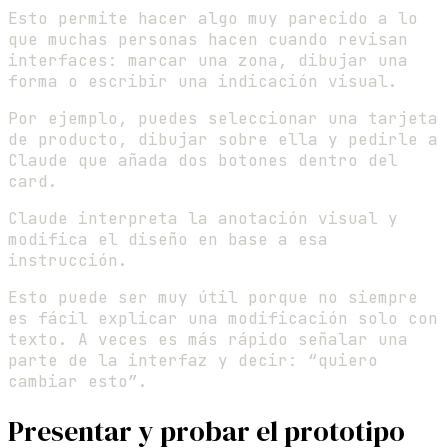
Esto permite hacer algo muy parecido a lo
que muchas personas hacen cuando revisan
interfaces: marcar una zona, dibujar una
forma o escribir una indicación visual.
Por ejemplo, puedes seleccionar una tarjeta
de producto, dibujar sobre ella y pedirle a
Claude que añada dos botones dentro del
card.
Claude interpreta la anotación visual y
modifica el diseño en base a esa
instrucción.
Esto puede ser muy útil porque no siempre
es fácil explicar una modificación solo con
texto. A veces es más rápido señalar una
parte de la interfaz y decir: “quiero
cambiar esto”.
Presentar y probar el prototipo