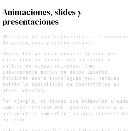
Animaciones, slides y
presentaciones
Otro caso de uso interesante es la creación
de animaciones y presentaciones.
Claude Design puede generar diseños que
luego podrían convertirse en slides o
incluso en piezas animadas. Como
internamente muchos de estos diseños
funcionan sobre tecnologías web, también
existe la posibilidad de convertirlos en
otros formatos.
Por ejemplo, si tienes una animación creada
como una interfaz web, podrías llevarla a
herramientas como Remotion para convertirla
en video.
Esto abre una posibilidad interesante: usar