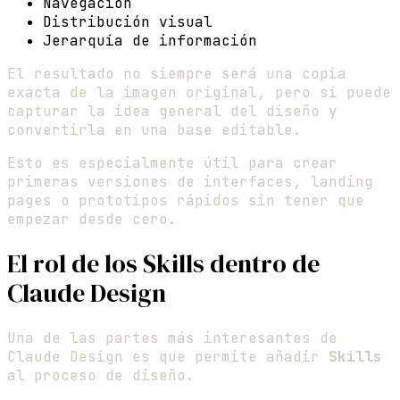
Navegación
Distribución visual
Jerarquía de información
El resultado no siempre será una copia
exacta de la imagen original, pero sí puede
capturar la idea general del diseño y
convertirla en una base editable.
Esto es especialmente útil para crear
primeras versiones de interfaces, landing
pages o prototipos rápidos sin tener que
empezar desde cero.
El rol de los Skills dentro de
Claude Design
Una de las partes más interesantes de
Claude Design es que permite añadir
Skills
al proceso de diseño.