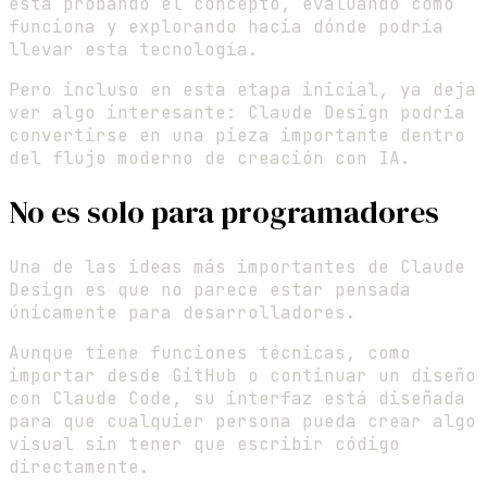
está probando el concepto, evaluando cómo
funciona y explorando hacia dónde podría
llevar esta tecnología.
Pero incluso en esta etapa inicial, ya deja
ver algo interesante: Claude Design podría
convertirse en una pieza importante dentro
del flujo moderno de creación con IA.
No es solo para programadores
Una de las ideas más importantes de Claude
Design es que no parece estar pensada
únicamente para desarrolladores.
Aunque tiene funciones técnicas, como
importar desde GitHub o continuar un diseño
con Claude Code, su interfaz está diseñada
para que cualquier persona pueda crear algo
visual sin tener que escribir código
directamente.