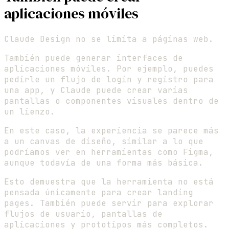
aplicaciones móviles
Claude Design no se limita a páginas web.
También puede generar interfaces de
aplicaciones móviles. Por ejemplo, puedes
pedirle un flujo de login y registro para
una app, y Claude puede crear varias
pantallas o componentes visuales dentro de
un lienzo.
En este caso, la experiencia se parece más
a un canvas de diseño, similar a lo que
podríamos ver en herramientas como Figma,
aunque todavía de una forma más básica.
Esto demuestra que la herramienta no está
pensada únicamente para crear landing
pages. También puede servir para explorar
flujos de usuario, pantallas de
aplicaciones y prototipos más completos.