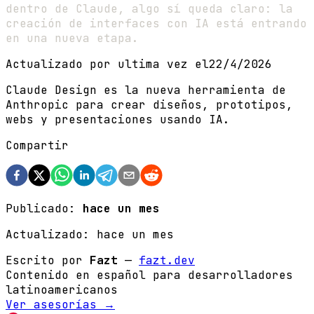
dentro de Claude, algo sí queda claro: la
creación de interfaces con IA está entrando
en una nueva etapa.
Actualizado por ultima vez el
22/4/2026
Claude Design es la nueva herramienta de
Anthropic para crear diseños, prototipos,
webs y presentaciones usando IA.
Compartir
Publicado:
hace un mes
Actualizado:
hace un mes
Escrito por
Fazt
—
fazt.dev
Contenido en español para desarrolladores
latinoamericanos
Ver asesorías →