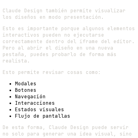
Claude Design también permite visualizar
los diseños en modo presentación.
Esto es importante porque algunos elementos
interactivos pueden no ejecutarse
correctamente dentro del iframe del editor.
Pero al abrir el diseño en una nueva
pestaña, puedes probarlo de forma más
realista.
Esto permite revisar cosas como:
Modales
Botones
Navegación
Interacciones
Estados visuales
Flujo de pantallas
De esta forma, Claude Design puede servir
no solo para generar una idea visual, sino