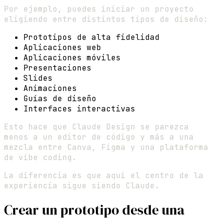
Por ejemplo, puedes iniciar un proyecto
eligiendo entre distintos tipos de diseño:
Prototipos de alta fidelidad
Aplicaciones web
Aplicaciones móviles
Presentaciones
Slides
Animaciones
Guías de diseño
Interfaces interactivas
Esto hace que Claude Design se parezca
menos a un editor de código y más a una
mezcla entre Canva, Figma y una plataforma
de vibe coding.
La diferencia es que aquí el centro de la
experiencia sigue siendo Claude.
Crear un prototipo desde una