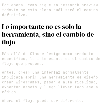
Por ahora, como sigue en research preview,
todavía no está claro cuál será el camino
definitivo.
Lo importante no es solo la
herramienta, sino el cambio de
flujo
Más allá de Claude Design como producto
específico, lo interesante es el cambio de
flujo que propone.
Antes, crear una interfaz normalmente
implicaba abrir una herramienta de diseño,
crear wireframes, pasar a alta fidelidad,
exportar assets y luego llevar todo eso a
código.
Ahora el flujo puede ser diferente: