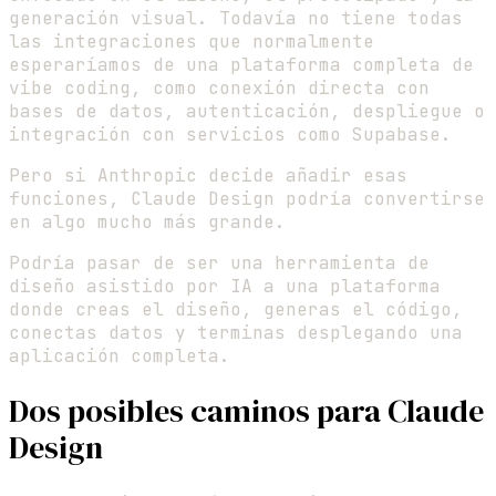
generación visual. Todavía no tiene todas
las integraciones que normalmente
esperaríamos de una plataforma completa de
vibe coding, como conexión directa con
bases de datos, autenticación, despliegue o
integración con servicios como Supabase.
Pero si Anthropic decide añadir esas
funciones, Claude Design podría convertirse
en algo mucho más grande.
Podría pasar de ser una herramienta de
diseño asistido por IA a una plataforma
donde creas el diseño, generas el código,
conectas datos y terminas desplegando una
aplicación completa.
Dos posibles caminos para Claude
Design