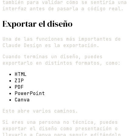
también para validar cómo se sentiría una
interfaz antes de pasarla a código real.
Exportar el diseño
Una de las funciones más importantes de
Claude Design es la exportación.
Cuando terminas un diseño, puedes
exportarlo en distintos formatos, como:
HTML
ZIP
PDF
PowerPoint
Canva
Esto abre varios caminos.
Si eres una persona no técnica, puedes
exportar el diseño como presentación o
llevarlo a Canva para seguir editándolo