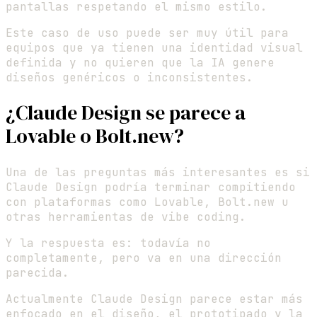
pantallas respetando el mismo estilo.
Este caso de uso puede ser muy útil para
equipos que ya tienen una identidad visual
definida y no quieren que la IA genere
diseños genéricos o inconsistentes.
¿Claude Design se parece a
Lovable o Bolt.new?
Una de las preguntas más interesantes es si
Claude Design podría terminar compitiendo
con plataformas como Lovable, Bolt.new u
otras herramientas de vibe coding.
Y la respuesta es: todavía no
completamente, pero va en una dirección
parecida.
Actualmente Claude Design parece estar más
enfocado en el diseño, el prototipado y la