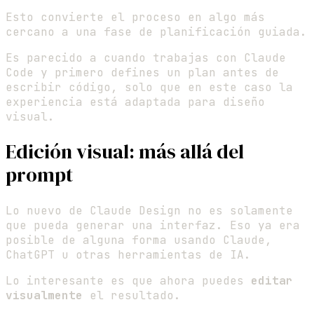
Esto convierte el proceso en algo más
cercano a una fase de planificación guiada.
Es parecido a cuando trabajas con Claude
Code y primero defines un plan antes de
escribir código, solo que en este caso la
experiencia está adaptada para diseño
visual.
Edición visual: más allá del
prompt
Lo nuevo de Claude Design no es solamente
que pueda generar una interfaz. Eso ya era
posible de alguna forma usando Claude,
ChatGPT u otras herramientas de IA.
Lo interesante es que ahora puedes
editar
visualmente
el resultado.