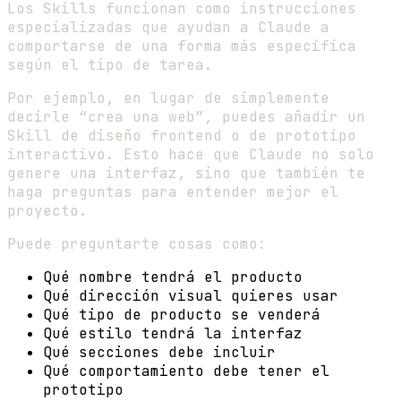
Los Skills funcionan como instrucciones
especializadas que ayudan a Claude a
comportarse de una forma más específica
según el tipo de tarea.
Por ejemplo, en lugar de simplemente
decirle “crea una web”, puedes añadir un
Skill de diseño frontend o de prototipo
interactivo. Esto hace que Claude no solo
genere una interfaz, sino que también te
haga preguntas para entender mejor el
proyecto.
Puede preguntarte cosas como:
Qué nombre tendrá el producto
Qué dirección visual quieres usar
Qué tipo de producto se venderá
Qué estilo tendrá la interfaz
Qué secciones debe incluir
Qué comportamiento debe tener el
prototipo