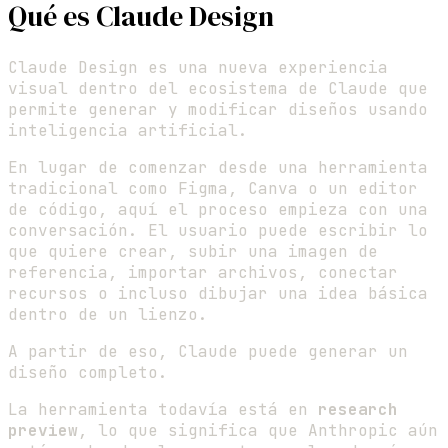
Qué es Claude Design
Claude Design es una nueva experiencia
visual dentro del ecosistema de Claude que
permite generar y modificar diseños usando
inteligencia artificial.
En lugar de comenzar desde una herramienta
tradicional como Figma, Canva o un editor
de código, aquí el proceso empieza con una
conversación. El usuario puede escribir lo
que quiere crear, subir una imagen de
referencia, importar archivos, conectar
recursos o incluso dibujar una idea básica
dentro de un lienzo.
A partir de eso, Claude puede generar un
diseño completo.
La herramienta todavía está en
research
preview
, lo que significa que Anthropic aún