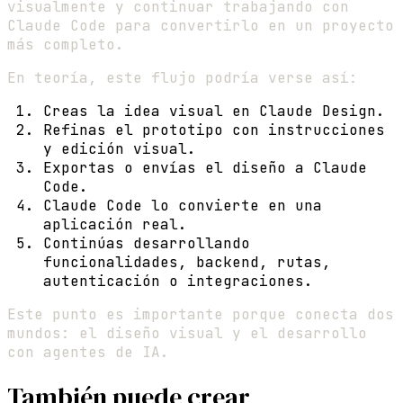
visualmente y continuar trabajando con
Claude Code para convertirlo en un proyecto
más completo.
En teoría, este flujo podría verse así:
Creas la idea visual en Claude Design.
Refinas el prototipo con instrucciones
y edición visual.
Exportas o envías el diseño a Claude
Code.
Claude Code lo convierte en una
aplicación real.
Continúas desarrollando
funcionalidades, backend, rutas,
autenticación o integraciones.
Este punto es importante porque conecta dos
mundos: el diseño visual y el desarrollo
con agentes de IA.
También puede crear