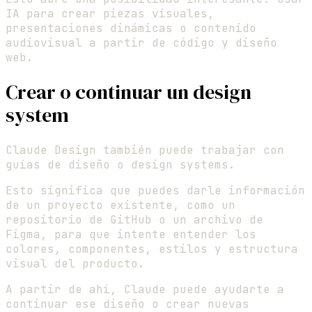
IA para crear piezas visuales,
presentaciones dinámicas o contenido
audiovisual a partir de código y diseño
web.
Crear o continuar un design
system
Claude Design también puede trabajar con
guías de diseño o design systems.
Esto significa que puedes darle información
de un proyecto existente, como un
repositorio de GitHub o un archivo de
Figma, para que intente entender los
colores, componentes, estilos y estructura
visual del producto.
A partir de ahí, Claude puede ayudarte a
continuar ese diseño o crear nuevas