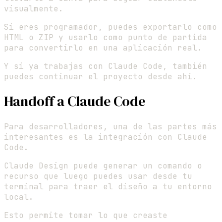
visualmente.
Si eres programador, puedes exportarlo como
HTML o ZIP y usarlo como punto de partida
para convertirlo en una aplicación real.
Y si ya trabajas con Claude Code, también
puedes continuar el proyecto desde ahí.
Handoff a Claude Code
Para desarrolladores, una de las partes más
interesantes es la integración con Claude
Code.
Claude Design puede generar un comando o
recurso que luego puedes usar desde tu
terminal para traer el diseño a tu entorno
local.
Esto permite tomar lo que creaste