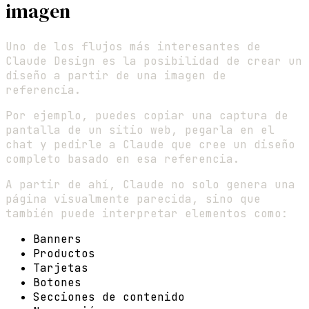
imagen
Uno de los flujos más interesantes de
Claude Design es la posibilidad de crear un
diseño a partir de una imagen de
referencia.
Por ejemplo, puedes copiar una captura de
pantalla de un sitio web, pegarla en el
chat y pedirle a Claude que cree un diseño
completo basado en esa referencia.
A partir de ahí, Claude no solo genera una
página visualmente parecida, sino que
también puede interpretar elementos como:
Banners
Productos
Tarjetas
Botones
Secciones de contenido