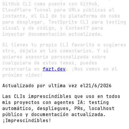
GitHub CLI como puente con GitHub,
Cloudflare Tunnel para URLs públicas al
instante, el CLI de tu plataforma de nube
para desplegar, TestSprite CLI para testing
visual y de código, y Context7 para
inyectar documentación actualizada.
Si tienes tu propio CLI favorito o sugieres
otro, déjalo en los comentarios. Y si
quieres asesoría personalizada sobre
cualquiera de estos temas, puedes
reservarla en
fazt.dev
. ¡Nos vemos en el
próximo video!
Actualizado por ultima vez el
21/6/2026
Las CLIs imprescindibles que uso en todos
mis proyectos con agentes IA: testing
automático, despliegues, PRs, localhost
público y documentación actualizada.
¡Imprescindibles!