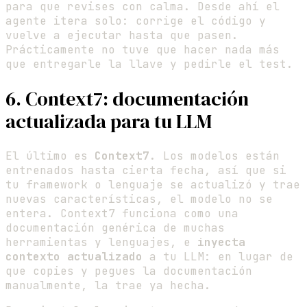
para que revises con calma. Desde ahí el
agente itera solo: corrige el código y
vuelve a ejecutar hasta que pasen.
Prácticamente no tuve que hacer nada más
que entregarle la llave y pedirle el test.
6. Context7: documentación
actualizada para tu LLM
El último es
Context7
. Los modelos están
entrenados hasta cierta fecha, así que si
tu framework o lenguaje se actualizó y trae
nuevas características, el modelo no se
entera. Context7 funciona como una
documentación genérica de muchas
herramientas y lenguajes, e
inyecta
contexto actualizado
a tu LLM: en lugar de
que copies y pegues la documentación
manualmente, la trae ya hecha.