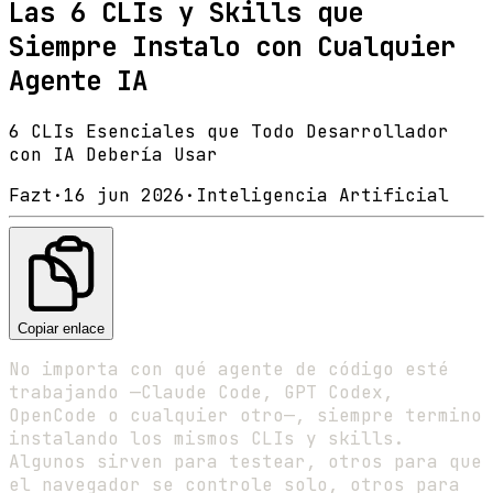
Las 6 CLIs y Skills que
Siempre Instalo con Cualquier
Agente IA
6 CLIs Esenciales que Todo Desarrollador
con IA Debería Usar
Fazt
·
16 jun 2026
·
Inteligencia Artificial
Copiar enlace
No importa con qué agente de código esté
trabajando —Claude Code, GPT Codex,
OpenCode o cualquier otro—, siempre termino
instalando los mismos CLIs y skills.
Algunos sirven para testear, otros para que
el navegador se controle solo, otros para