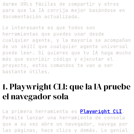
darme URLs fáciles de compartir y otros
para que la IA corrija mejor basándose en
documentación actualizada.
Lo interesante es que todos son
herramientas que puedes usar desde
cualquier agente, y la mayoría se acompañan
de un
skill
que cualquier agente universal
puede leer. Si quieres que tu IA haga mucho
más que escribir código y ejecutar el
proyecto, estos comandos te van a ser
bastante útiles.
1. Playwright CLI: que la IA pruebe
el navegador sola
La primera herramienta es
Playwright CLI
.
Permite lanzar una herramienta de consola
que a su vez abre un navegador, navega por
las páginas, hace clics y demás. Lo genial