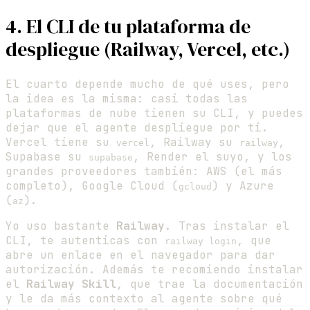
4. El CLI de tu plataforma de
despliegue (Railway, Vercel, etc.)
El cuarto depende mucho de qué uses, pero
la idea es la misma: casi todas las
plataformas de nube tienen su CLI, y puedes
dejar que el agente despliegue por ti.
Vercel tiene su
, Railway su
,
vercel
railway
Supabase su
, Render el suyo, y los
supabase
grandes proveedores también: AWS (el más
completo), Google Cloud (
) y Azure
gcloud
(
).
az
Yo uso bastante
Railway
. Tras instalar el
CLI, te autenticas con
, que
railway login
abre un enlace en el navegador para dar
autorización. Además te recomiendo instalar
el
Railway Skill
, que trae la documentación
y le da más contexto al agente sobre qué