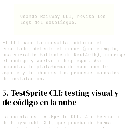
Usando Railway CLI, revisa los
logs del despliegue.
El CLI hace la consulta, obtiene el
resultado, detecta el error (por ejemplo,
una variable faltante de NextAuth), corrige
el código y vuelve a desplegar. Así
conectas tu plataforma de nube con tu
agente y te ahorras los procesos manuales
de instalación.
5. TestSprite CLI: testing visual y
de código en la nube
La quinta es
TestSprite CLI
. A diferencia
de Playwright CLI, que prueba de forma