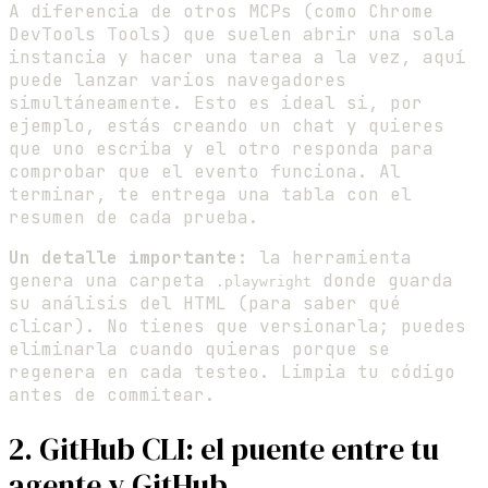
A diferencia de otros MCPs (como Chrome
DevTools Tools) que suelen abrir una sola
instancia y hacer una tarea a la vez, aquí
puede lanzar varios navegadores
simultáneamente. Esto es ideal si, por
ejemplo, estás creando un chat y quieres
que uno escriba y el otro responda para
comprobar que el evento funciona. Al
terminar, te entrega una tabla con el
resumen de cada prueba.
Un detalle importante:
la herramienta
genera una carpeta
donde guarda
.playwright
su análisis del HTML (para saber qué
clicar). No tienes que versionarla; puedes
eliminarla cuando quieras porque se
regenera en cada testeo. Limpia tu código
antes de commitear.
2. GitHub CLI: el puente entre tu
agente y GitHub