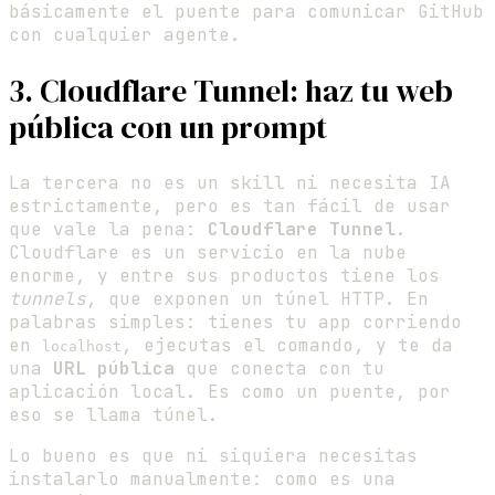
básicamente el puente para comunicar GitHub
con cualquier agente.
3. Cloudflare Tunnel: haz tu web
pública con un prompt
La tercera no es un skill ni necesita IA
estrictamente, pero es tan fácil de usar
que vale la pena:
Cloudflare Tunnel
.
Cloudflare es un servicio en la nube
enorme, y entre sus productos tiene los
tunnels
, que exponen un túnel HTTP. En
palabras simples: tienes tu app corriendo
en
, ejecutas el comando, y te da
localhost
una
URL pública
que conecta con tu
aplicación local. Es como un puente, por
eso se llama túnel.
Lo bueno es que ni siquiera necesitas
instalarlo manualmente: como es una