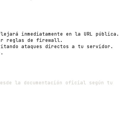
flejará inmediatamente en la URL pública.
ar reglas de firewall.
vitando ataques directos a tu servidor.
e.
esde la documentación oficial según tu