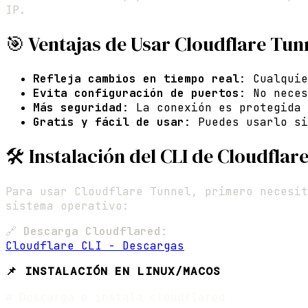
IP.
🎯 Ventajas de Usar Cloudflare Tun
Refleja cambios en tiempo real
: Cualquie
Evita configuración de puertos
: No neces
Más seguridad
: La conexión es protegida 
Gratis y fácil de usar
: Puedes usarlo si
🛠 Instalación del CLI de Cloudflar
Para usar Cloudflare Tunnel, primero necesi
sistema operativo:
🔗
Descarga Cloudflared
:
Cloudflare CLI - Descargas
📌 INSTALACIÓN EN LINUX/MACOS
# Descarga e instala cloudflared
