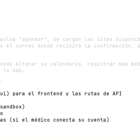
pulsa "agendar", se cargan las citas disponib
y el correo donde recibirá la confirmación, 
uede alterar su calendario, registrar más méd
 la web.
:
ui) para el frontend y las rutas de API
sandbox)
o
as (si el médico conecta su cuenta)