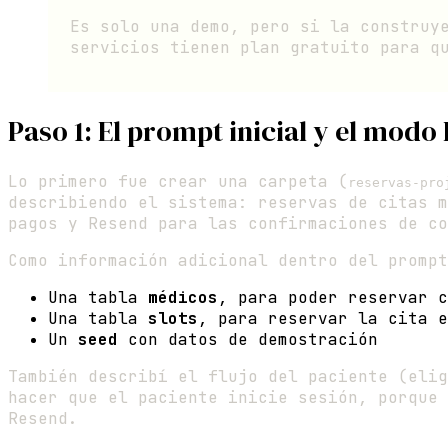
Es solo una demo, pero si la construy
servicios tienen plan gratuito para q
Paso 1: El prompt inicial y el modo
Lo primero fue crear una carpeta (
reservas-pro
describiendo el sistema: reservas de citas m
pagos y Resend para las confirmaciones de co
Como información adicional dentro del prompt
Una tabla
médicos
, para poder reservar c
Una tabla
slots
, para reservar la cita e
Un
seed
con datos de demostración
También describí el flujo del paciente (el
hacer que el paciente inicie sesión, porque 
Resend.