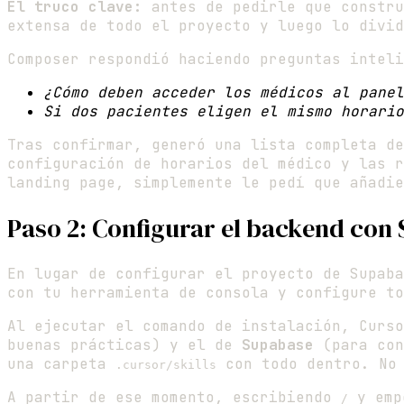
El truco clave:
antes de pedirle que constr
extensa de todo el proyecto y luego lo divid
Composer respondió haciendo preguntas inteli
¿Cómo deben acceder los médicos al panel
Si dos pacientes eligen el mismo horario
Tras confirmar, generó una lista completa de
configuración de horarios del médico y las r
landing page, simplemente le pedí que añadi
Paso 2: Configurar el backend con 
En lugar de configurar el proyecto de Supab
con tu herramienta de consola y configure to
Al ejecutar el comando de instalación, Curs
buenas prácticas) y el de
Supabase
(para con
una carpeta
con todo dentro. No 
.cursor/skills
A partir de ese momento, escribiendo
y empe
/