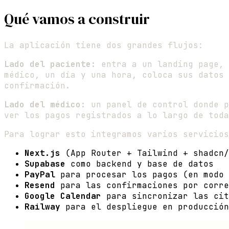
Qué vamos a construir
La aplicación tiene dos grandes flujos:
Lado del paciente:
entra a un landing page, 
médico, un día y una hora, coloca sus datos 
confirmación.
Lado del médico:
un panel de control donde p
ver los pagos registrados a lo largo de toda
Para lograr esto integramos varios servicios
Next.js
(App Router + Tailwind + shadcn/
Supabase
como backend y base de datos
PayPal
para procesar los pagos (en modo 
Resend
para las confirmaciones por corre
Google Calendar
para sincronizar las cit
Railway
para el despliegue en producción