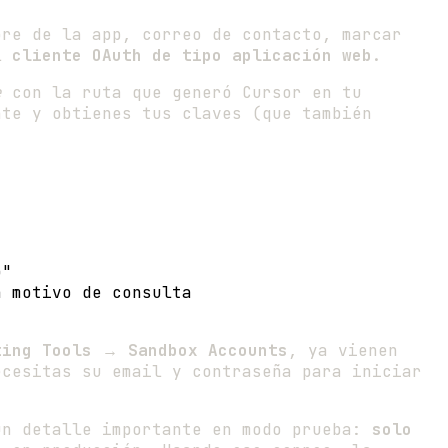
bre de la app, correo de contacto, marcar
el
cliente OAuth de tipo aplicación web
.
e
con la ruta que generó Cursor en tu
nte y obtienes tus claves (que también
o"
 motivo de consulta
ting Tools → Sandbox Accounts
, ya vienen
cesitas su email y contraseña para iniciar
un detalle importante en modo prueba:
solo