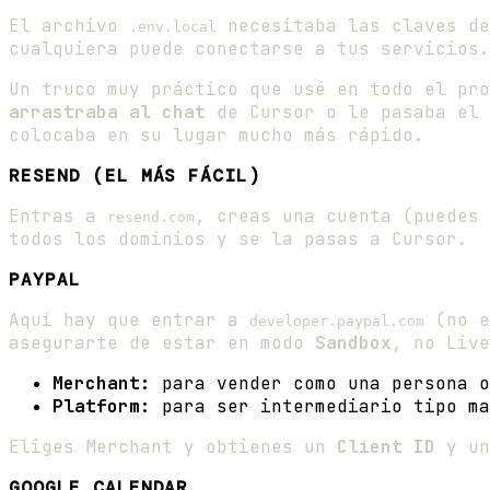
El archivo
necesitaba las claves d
.env.local
cualquiera puede conectarse a tus servicios.
Un truco muy práctico que usé en todo el pro
arrastraba al chat
de Cursor o le pasaba el 
colocaba en su lugar mucho más rápido.
RESEND (EL MÁS FÁCIL)
Entras a
, creas una cuenta (puedes
resend.com
todos los dominios y se la pasas a Cursor.
PAYPAL
Aquí hay que entrar a
(no e
developer.paypal.com
asegurarte de estar en modo
Sandbox
, no Live
Merchant:
para vender como una persona o
Platform:
para ser intermediario tipo ma
Eliges Merchant y obtienes un
Client ID
y u
GOOGLE CALENDAR