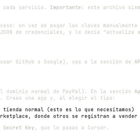
e cada servicio.
Importante:
este archivo siem
ceso: en vez de pegar las claves manualmente
JSON de credenciales, y le decía "actualiza
 usar GitHub o Google), vas a la sección de
A
l dominio normal de PayPal). En la sección
A
. Creas una app y, al elegir el tipo:
 tienda normal (esto es lo que necesitamos)
rketplace, donde otros se registran a vender 
n
Secret Key
, que le pasas a Cursor.