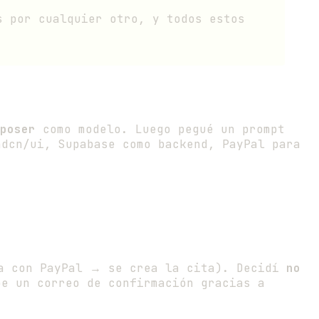
s por cualquier otro, y todos estos
poser
como modelo. Luego pegué un prompt
adcn/ui, Supabase como backend, PayPal para
a con PayPal → se crea la cita). Decidí
no
be un correo de confirmación gracias a