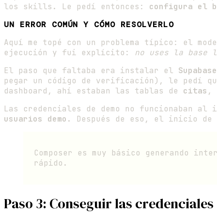
los skills. Le pedí entonces:
configura el b
UN ERROR COMÚN Y CÓMO RESOLVERLO
Aquí me topé con un problema típico: el mod
ejecución y fui explícito:
no uses la base l
El paso que faltaba era instalar el
Supabase
pegar un código de verificación), le pedí qu
dashboard, ahí estaban las tablas de
citas
,
Las credenciales de demo no funcionaban al 
usuarios demo
. Después de eso, el inicio de 
Composer es muy básico generando inte
rápido.
Paso 3: Conseguir las credenciales