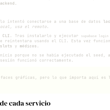
ackend
.
elo intentó conectarse a una base de datos
lo
ocal, usa el remoto
.
 CLI
. Tras instalarlo y ejecutar
supabase login
e reintentara usando el CLI. Esta vez funcio
slots
y
médicos
.
inicio porque no se había ejecutado el seed,
sesión funcionó correctamente.
rfaces gráficas, pero lo que importa aquí es 
 de cada servicio