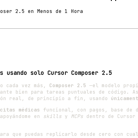
oser 2.5 en Menos de 1 Hora
s usando solo Cursor Composer 2.5
do cada vez más,
Composer 2.5
—el modelo propi
ante bien para tareas puntuales de código. A
ión real, de principio a fin, usando
únicamen
citas médicas
funcional, con pagos, base de d
 apoyándome en
skills
y
MCPs
dentro de Cursor 
ara que puedas replicarlo desde cero con cua