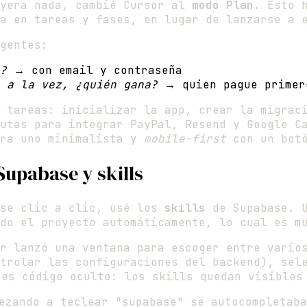
uyera nada, cambié Cursor al
modo Plan
. Esto 
a en tareas y fases, en lugar de lanzarse a 
gentes:
?
→ con email y contraseña
 a la vez, ¿quién gana?
→ quien pague primer
 tareas: inicializar la app, crear la migrac
utas para integrar PayPal, Resend y Google C
era uno minimalista y
mobile-first
con un botó
Supabase y skills
ase clic a clic, usé los
skills
de Supabase. U
do el proyecto automáticamente, lo cual es m
or lanzó una ventana para escoger entre vario
trolar las configuraciones del backend), sele
es código oculto: los skills quedan visibles
zando a teclear "supabase" se autocompletaba