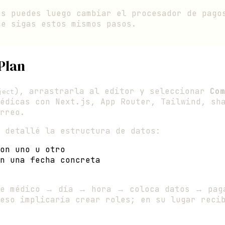
es puedes luego cambiar el procesador de pago
ue sigas estos mismos pasos.
 Plan
), arrastrarla al editor y seleccionar
Com
ject
édicas con Next.js, App Router, Tailwind, sh
rreo.
 detallé la estructura de datos:
on uno u otro
n una fecha concreta
ige médico → día → hora → coloca datos → pag
eso implicaría crear roles; en su lugar reci