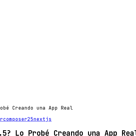
obé Creando una App Real
r
composer25
nextjs
.5? Lo Probé Creando una App Rea