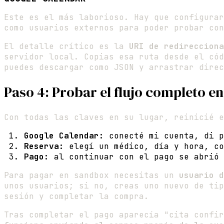
Este es el más laborioso. Hay que configurar
como usuarios externos para poder probar co
El detalle crítico es la
URI de redirecciona
servidor local. Copias esa ruta desde el cód
puedes descargar como JSON y arrastrar direc
Paso 4: Probar el flujo completo en
Con todas las claves en su lugar, reinicié e
Google Calendar:
conecté mi cuenta, di p
Reserva:
elegí un médico, día y hora, co
Pago:
al continuar con el pago se abrió 
Para pagar en sandbox necesitas un
usuario d
unos usuarios; si no, creas uno nuevo de ti
sesión y completar la compra.
Tras completar el pago aparecía "cita confi