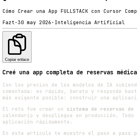
Cómo Crear una App FULLSTACK con Cursor Comp
Fazt
·
30 may 2026
·
Inteligencia Artificial
Copiar enlace
Creé una app completa de reservas médica
Con los precios de los modelos de IA subien
comentada: es rápido, barato y responde bast
más exigente posible: construir una aplicac
El reto fue crear un
sistema de reservas de 
calendario y despliegue en producción. Todo
aplicación rápidamente.
En este artículo te muestro el paso a paso p