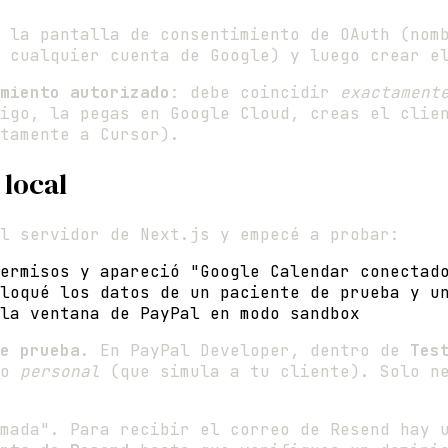
 la pantalla de consentimiento de OAuth (nom
n cualquier cuenta de Google) y luego crear 
miento autorizado
: debe coincidir
exactament
igo, la pegas en Google Cloud, creas el clie
tamente a Cursor).
 local
l servidor de Next.js y empecé a probar:
ermisos y apareció "Google Calendar conectad
loqué los datos de un paciente de prueba y un
la ventana de PayPal en modo sandbox
e prueba
. En PayPal Developer, dentro de
Tes
po
personal
(que simula a tu cliente). Solo ne
rmada". Para recibir el correo de Resend hay 