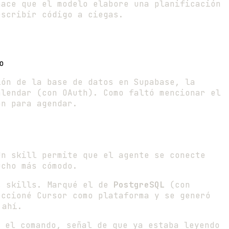
hace que el modelo elabore una planificación
escribir código a ciegas.
o
ión de la base de datos en Supabase, la
alendar (con OAuth). Como faltó mencionar el
n para agendar.
n skill permite que el agente se conecte
ucho más cómodo.
s skills. Marqué el de
PostgreSQL
(con
ccioné Cursor como plataforma y se generó
 ahí.
 el comando, señal de que ya estaba leyendo