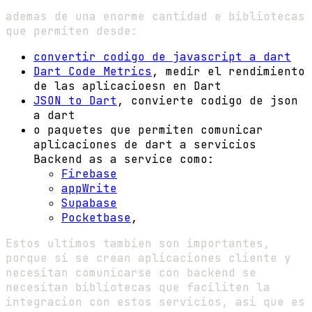
ademas de una enorme cantidad e bibliotecas
que permiten desde:
convertir codigo de javascript a dart
Dart Code Metrics
, medir el rendimiento
de las aplicacioesn en Dart
JSON to Dart
, convierte codigo de json
a dart
o paquetes que permiten comunicar
aplicaciones de dart a servicios
Backend as a service como:
Firebase
appWrite
Supabase
Pocketbase
,
Estos ultimos tambien son importantes,
porque si se crean aplicaciones cliente y
necesitan comunicarse con backend se
necesitan bibliotecas que faciliten la
integracion con estos servicios, asi que es