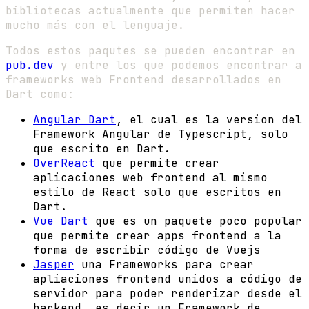
bibliotecas actualmente que permiten hacer
mucho más con el lenguaje.
Todos estos paqutes se pueden encontrar en
pub.dev
y entre los que podemos encontrar a
frameworks web Frontend desarrollados en
Dart como:
Angular Dart
, el cual es la version del
Framework Angular de Typescript, solo
que escrito en Dart.
OverReact
que permite crear
aplicaciones web frontend al mismo
estilo de React solo que escritos en
Dart.
Vue Dart
que es un paquete poco popular
que permite crear apps frontend a la
forma de escribir código de Vuejs
Jasper
una Frameworks para crear
apliaciones frontend unidos a código de
servidor para poder renderizar desde el
backend, es decir un Framework de