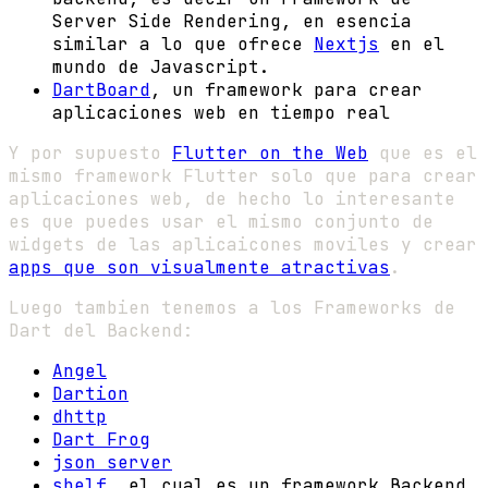
Server Side Rendering, en esencia
similar a lo que ofrece
Nextjs
en el
mundo de Javascript.
DartBoard
, un framework para crear
aplicaciones web en tiempo real
Y por supuesto
Flutter on the Web
que es el
mismo framework Flutter solo que para crear
aplicaciones web, de hecho lo interesante
es que puedes usar el mismo conjunto de
widgets de las aplicaicones moviles y crear
apps que son visualmente atractivas
.
Luego tambien tenemos a los Frameworks de
Dart del Backend:
Angel
Dartion
dhttp
Dart Frog
json server
shelf
, el cual es un framework Backend