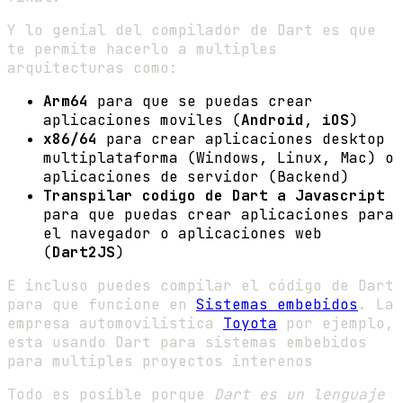
Y lo genial del compilador de Dart es que
te permite hacerlo a multiples
arquitecturas como:
Arm64
para que se puedas crear
aplicaciones moviles (
Android
,
iOS
)
x86/64
para crear aplicaciones desktop
multiplataforma (Windows, Linux, Mac) o
aplicaciones de servidor (Backend)
Transpilar codigo de Dart a Javascript
para que puedas crear aplicaciones para
el navegador o aplicaciones web
(
Dart2JS
)
E incluso puedes compilar el código de Dart
para que funcione en
Sistemas embebidos
. La
empresa automovilistica
Toyota
por ejemplo,
esta usando Dart para sistemas embebidos
para multiples proyectos interenos
Todo es posible porque
Dart es un lenguaje