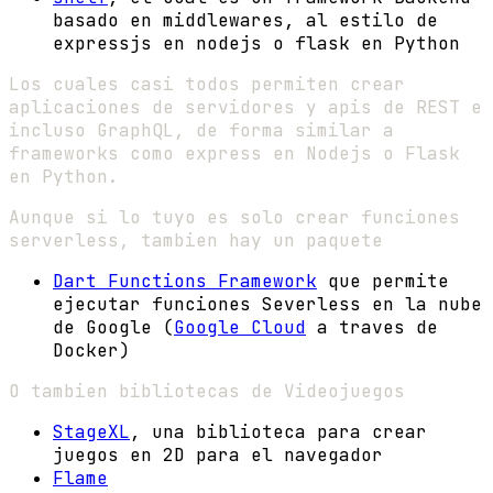
basado en middlewares, al estilo de
expressjs en nodejs o flask en Python
Los cuales casi todos permiten crear
aplicaciones de servidores y apis de REST e
incluso GraphQL, de forma similar a
frameworks como express en Nodejs o Flask
en Python.
Aunque si lo tuyo es solo crear funciones
serverless, tambien hay un paquete
Dart Functions Framework
que permite
ejecutar funciones Severless en la nube
de Google (
Google Cloud
a traves de
Docker)
O tambien bibliotecas de Videojuegos
StageXL
, una biblioteca para crear
juegos en 2D para el navegador
Flame