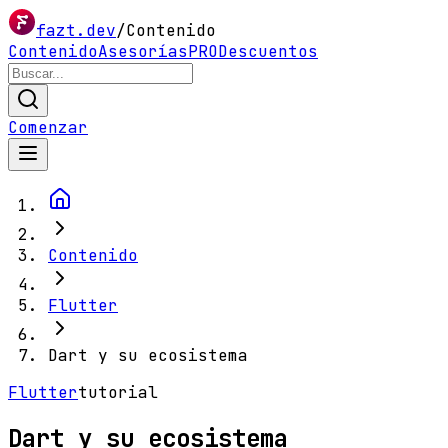
fazt.dev
/
Contenido
Contenido
Asesorías
PRO
Descuentos
Comenzar
Contenido
Flutter
Dart y su ecosistema
Flutter
tutorial
Dart y su ecosistema