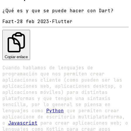
¿Qué es y que se puede hacer con Dart?
Fazt
·
28 feb 2023
·
Flutter
Copiar enlace
Cuando hablamos de lenguajes de
programación que nos permiten crear
aplicaciones cliente (como pueden ser las
aplicaciones web, aplicaciones desktop, o
aplicaciones móviles) para distintas
plataformas y que tengan una sintaxis
sencilla, por lo general se piensa en
lenguajes como
Python
que permiten crear
aplicacione de escritorio multiplataforma,
o
Javascript
para crear aplicaciones web; o
lenguajes como Kotlin para crear apps