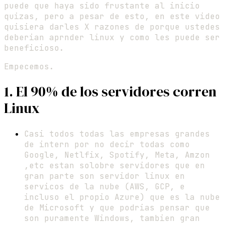
puede que haya sido frustante al inicio
quizas, pero a pesar de esto, en este video
quisiera darles X razones de porque ustedes
deberian aprnder linux y como les puede ser
beneficioso.
Empecemos.
1. El 90% de los servidores corren
Linux
Casi todos todas las empresas grandes
de intern por no decir todas como
Google, Netlfix, Spotify, Meta, Amzon
,etc estan solobre servidores que en
gran parte son servidor linux en
servicos de la nube (AWS, GCP, e
incluso el propio Azure) que es la nube
de Microsoft y que podrias pensar que
son puramente Windows, tambien gran