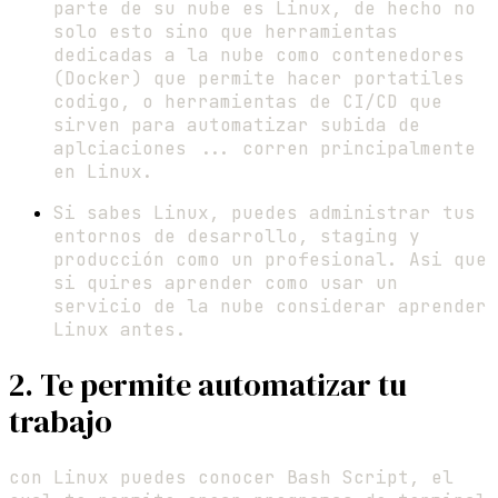
parte de su nube es Linux, de hecho no
solo esto sino que herramientas
dedicadas a la nube como contenedores
(Docker) que permite hacer portatiles
codigo, o herramientas de CI/CD que
sirven para automatizar subida de
aplciaciones ... corren principalmente
en Linux.
Si sabes Linux, puedes administrar tus
entornos de desarrollo, staging y
producción como un profesional. Asi que
si quires aprender como usar un
servicio de la nube considerar aprender
Linux antes.
2. Te permite automatizar tu
trabajo
con Linux puedes conocer Bash Script, el