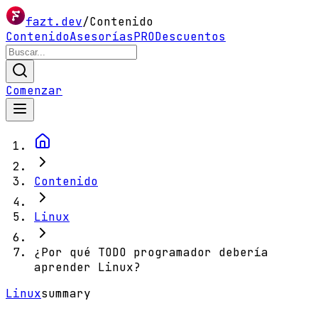
fazt.dev
/
Contenido
Contenido
Asesorías
PRO
Descuentos
Comenzar
Contenido
Linux
¿Por qué TODO programador debería
aprender Linux?
Linux
summary