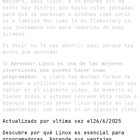
manjaro, kali linux, y un enorme etc de
hecho hay distros que hasta estan pensadas
para que se parescan a windows como zorin
os o tambien Mac como lo es Elementary os,
que justamene son para usaurios de esos
sitemas.
Es decir no te vas aburrir aqui porque hay
mucho que aprender
🚀
Aprender Linux es una de las mejores
inversiones que puedes hacer como
programador.
y claro hay muchas formas de
empezar a utilizarlo asi que de eso les voy
hablar en el siguente video, de momento si
tienes dudas o ustedes conceos otra razon d
eporque deberias pener linux djealo en los
comentarios, nos vemos en un siguente video
Actualizado por ultima vez el
26/6/2025
Descubre por qué Linux es esencial para
programadores. Aprende sus ventajas,