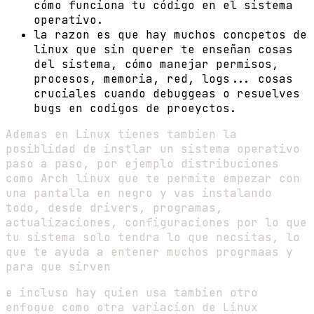
cómo funciona tu código en el sistema
operativo.
la razon es que hay muchos concpetos de
linux que sin querer te enseñan cosas
del sistema, cómo manejar permisos,
procesos, memoria, red, logs... cosas
cruciales cuando debuggeas o resuelves
bugs en codigos de proeyctos.
Ademas en Linux tienes tambien la
posiblidad de instlar un sistema operativo
paso a paso, por ejemplo distribuciones
como Arch linux que te permite empezar con
una pantalla en negro y vas instalando
todo, desde drivers, programas,
actualizaciones, configuraciones por lo que
tu sistema solo tendra lo que necsitas, lo
que te ayuda a entener muchos progrmaas y
para que sirven
e incluso hay quien usa tambien otro
enfoque como otra variacion de Linux