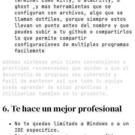
terminal como kitty, o alacritty, o
ghost ,y mas herramientas que se
configuran con archivos, algo que se
llaman dotfiles, porque siempre estos
llevan un punto antes del nombre y que
peudes subir a tu github o compartirlos
lo que permite compartir
configuraciones de multiples programas
facilemnte
ademas sistmeas unix tiene convenciones o
practicas recomendadas que ayudan a que el
desarrollo de prograas sea coherente y
facil de mantener asi que todo tu equipo
puede aprender de estas practicas y
utilizarlas tambien en tu proyecto.
6. Te hace un mejor profesional
No te quedas limitado a Windows o a un
IDE específico.