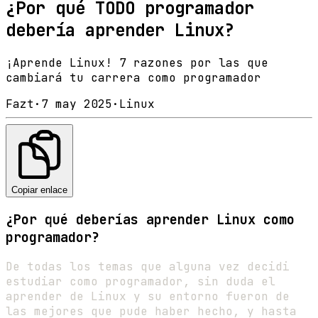
¿Por qué TODO programador
debería aprender Linux?
¡Aprende Linux! 7 razones por las que
cambiará tu carrera como programador
Fazt
·
7 may 2025
·
Linux
Copiar enlace
¿Por qué deberías aprender Linux como
programador?
De todas los temas que alguna vez decidi
estudiar como programador, sin duda el
aprender de Linux y su entorno fueron de
las mejores que pude haber hecho, y hasta