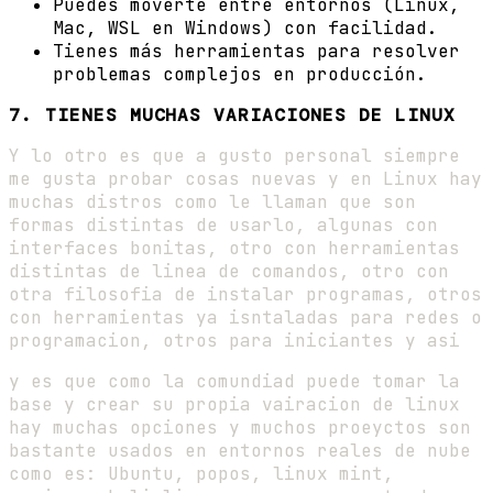
Puedes moverte entre entornos (Linux,
Mac, WSL en Windows) con facilidad.
Tienes más herramientas para resolver
problemas complejos en producción.
7. TIENES MUCHAS VARIACIONES DE LINUX
Y lo otro es que a gusto personal siempre
me gusta probar cosas nuevas y en Linux hay
muchas distros como le llaman que son
formas distintas de usarlo, algunas con
interfaces bonitas, otro con herramientas
distintas de linea de comandos, otro con
otra filosofia de instalar programas, otros
con herramientas ya isntaladas para redes o
programacion, otros para iniciantes y asi
y es que como la comundiad puede tomar la
base y crear su propia vairacion de linux
hay muchas opciones y muchos proeyctos son
bastante usados en entornos reales de nube
como es: Ubuntu, popos, linux mint,