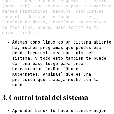
cual te permite crear programas de terminal
(bash, zsh), que es codigo para automatizar
tareas repetitivas: backups, despliegues,
convertir datos de un formato a otro,
limpieza de datos, creaciones de archivos
de todo tipo, bueno, bash script es tu
mayor aliado etc.
Ademas como linux es un sistema abierto
hay muchos programas que puedes usar
desde terminal para controlar el
sistema, y todo esto tambien te puede
dar una base luego para crear
herramientas DevOps (Docker,
Kubernetes, Ansible) que es una
profesion que trabaja mucho con la
nube.
3. Control total del sistema
Aprender Linux te hace entender mejor