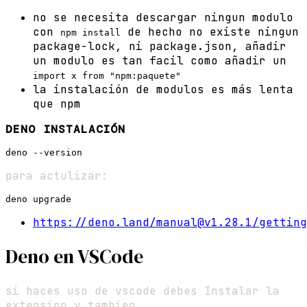
no se necesita descargar ningun modulo
con
de hecho no existe ningun
npm install
package-lock, ni package.json, añadir
un modulo es tan facil como añadir un
import x from "npm:paquete"
la instalación de modulos es más lenta
que npm
DENO INSTALACIÓN
para actulizar:
https://deno.land/manual@v1.28.1/getting
Deno en VSCode
si haces uso de vscode debes Instalar la
extension y tambien