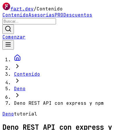
fazt.dev
/
Contenido
Contenido
Asesorías
PRO
Descuentos
Comenzar
Contenido
Deno
Deno REST API con express y npm
Deno
tutorial
Deno REST API con express y