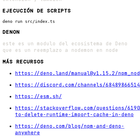
EJECUCIÓN DE SCRIPTS
DENON
este es un modulo del ecosistema de Deno
que es un reemplazo a nodemon en node
MÁS RECURSOS
https://deno.land/manual@v1.15.2/npm_nod
https://discord.com/channels/68489866514
https://esm.sh/
https://stackoverflow.com/questions/6190
to-delete-runtime-import-cache-in-deno
https://deno.com/blog/npm-and-deno-
anywhere