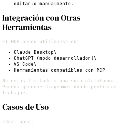
editarlo manualmente.
Integración con Otras
Herramientas
El MCP puede utilizarse en:
Claude Desktop\
ChatGPT (modo desarrollador)\
VS Code\
Herramientas compatibles con MCP
No estás limitado a una sola plataforma.
Puedes generar diagramas donde prefieras
trabajar.
Casos de Uso
Ideal para: