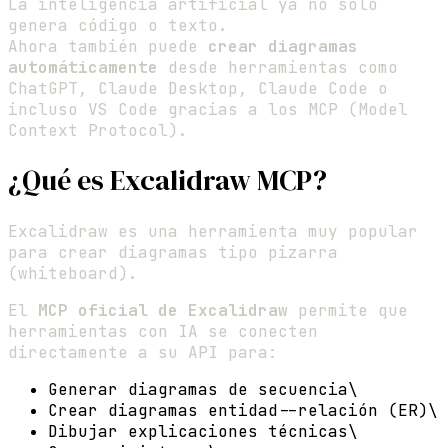
La inteligencia artificial ya no solo
genera código o texto.
Ahora también puede
crear diagramas
automáticamente
desde herramientas como
ChatGPT, Claude Desktop, Claude Code o
incluso VS Code gracias a los MCP (Model
Context Protocol).
¿Qué es Excalidraw MCP?
Excalidraw es una herramienta muy popular
para crear diagramas tipo pizarra
(whiteboard).
El
MCP oficial de Excalidraw
permite que
herramientas con IA se conecten
directamente a su API para:
Generar diagramas de secuencia\
Crear diagramas entidad--relación (ER)\
Dibujar explicaciones técnicas\