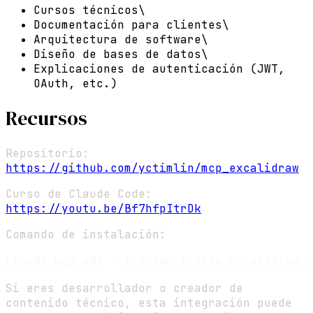
Cursos técnicos\
Documentación para clientes\
Arquitectura de software\
Diseño de bases de datos\
Explicaciones de autenticación (JWT,
OAuth, etc.)
Recursos
Repositorio:
https://github.com/yctimlin/mcp_excalidraw
Curso de Claude Code:
https://youtu.be/Bf7hfpItrDk
Comando de instalación:
Si eres desarrollador o creador de
contenido técnico, esta integración puede