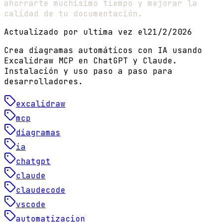
ahorrarte muchísimo tiempo y mejorar la
calidad de tu documentación.
Actualizado por ultima vez el
21/2/2026
Crea diagramas automáticos con IA usando
Excalidraw MCP en ChatGPT y Claude.
Instalación y uso paso a paso para
desarrolladores.
excalidraw
mcp
diagramas
ia
chatgpt
claude
claudecode
vscode
automatizacion