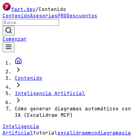
fazt.dev
/
Contenido
Contenido
Asesorías
PRO
Descuentos
Comenzar
Contenido
Inteligencia Artificial
Cómo generar diagramas automáticos con
IA (Excalidraw MCP)
Inteligencia
Artificial
tutorial
excalidraw
mcp
diagramas
ia