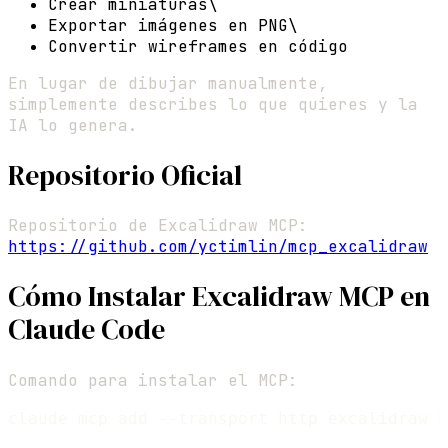
Crear miniaturas\
Exportar imágenes en PNG\
Convertir wireframes en código
En lugar de dibujar manualmente,
simplemente describes lo que quieres y la
IA lo genera.
Repositorio Oficial
Repositorio de Excalidraw MCP:
https://github.com/yctimlin/mcp_excalidraw
Cómo Instalar Excalidraw MCP en
Claude Code
Comando para instalar el MCP: