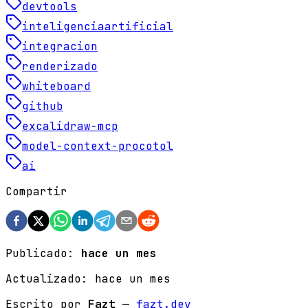
devtools
inteligenciaartificial
integracion
renderizado
whiteboard
github
excalidraw-mcp
model-context-procotol
ai
Compartir
Publicado:
hace un mes
Actualizado:
hace un mes
Escrito por
Fazt
—
fazt.dev