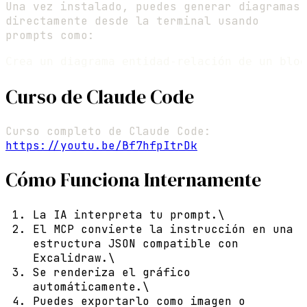
Una vez instalado, puedes generar diagramas
directamente desde la terminal usando
prompts como:
Curso de Claude Code
Curso completo de Claude Code:
https://youtu.be/Bf7hfpItrDk
Cómo Funciona Internamente
La IA interpreta tu prompt.\
El MCP convierte la instrucción en una
estructura JSON compatible con
Excalidraw.\
Se renderiza el gráfico
automáticamente.\
Puedes exportarlo como imagen o