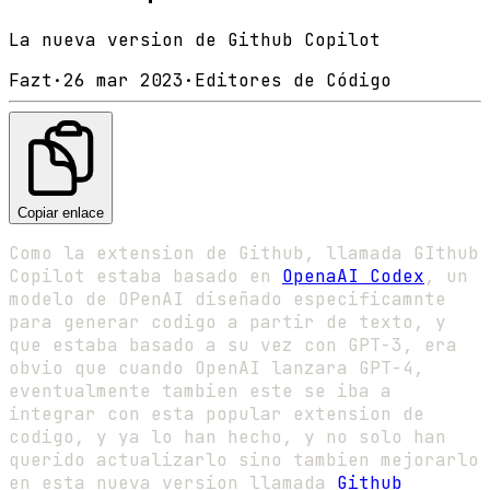
La nueva version de Github Copilot
Fazt
·
26 mar 2023
·
Editores de Código
Copiar enlace
Como la extension de Github, llamada GIthub
Copilot estaba basado en
OpenaAI Codex
, un
modelo de OPenAI diseñado especificamnte
para generar codigo a partir de texto, y
que estaba basado a su vez con GPT-3, era
obvio que cuando OpenAI lanzara GPT-4,
eventualmente tambien este se iba a
integrar con esta popular extension de
codigo, y ya lo han hecho, y no solo han
querido actualizarlo sino tambien mejorarlo
en esta nueva version llamada
Github