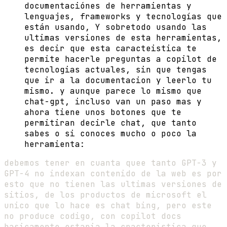
documentaciónes de herramientas y
lenguajes, frameworks y tecnologías que
están usando, Y sobretodo usando las
ultimas versiones de esta herramientas,
es decir que esta caracteistica te
permite hacerle preguntas a copilot de
tecnologias actuales, sin que tengas
que ir a la documentacion y leerlo tu
mismo. y aunque parece lo mismo que
chat-gpt, incluso van un paso mas y
ahora tiene unos botones que te
permitiran decirle chat, que tanto
sabes o si conoces mucho o poco la
herramienta:
debemos tener en cuanta quee tanto GPT-3 y
GPT-4 no indexan contenido de la web es por
esto que no tienen las ultimas versiones de
sitios, de los productos de microsoft el
unico que lo hace es chat bing, pero este
no produce codigo, con copilot docs
basicamente estaria la cracteristica que