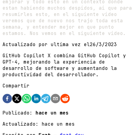
emjorar y todo esto en un contexto donde
estan habiendo muchos despidos, ai que para
resumirles esto, en el siguiente video
veremos que de nuevo nos trajo toda esta
semana, y entender mejor en que punto
estamos. Nos vemos en el siguiente video.
Actualizado por ultima vez el
26/3/2023
GitHub Copilot X combina GitHub Copilot y
GPT-4, mejorando la experiencia de
desarrollo de software y aumentando la
productividad del desarrollador.
Compartir
Publicado:
hace un mes
Actualizado:
hace un mes