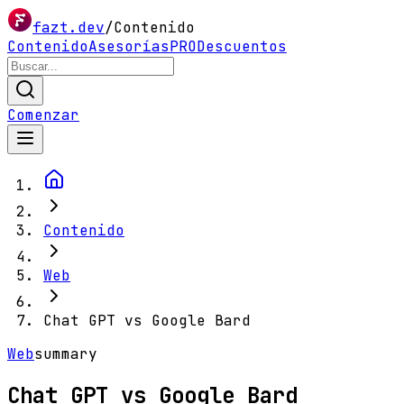
fazt.dev
/
Contenido
Contenido
Asesorías
PRO
Descuentos
Comenzar
Contenido
Web
Chat GPT vs Google Bard
Web
summary
Chat GPT vs Google Bard