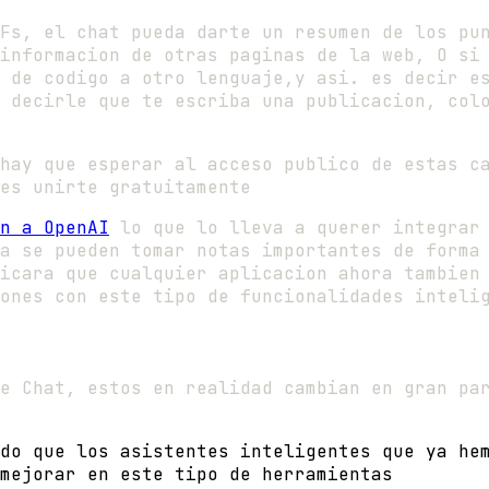
Fs, el chat pueda darte un resumen de los pu
informacion de otras paginas de la web, O si
 de codigo a otro lenguaje,y asi. es decir e
 decirle que te escriba una publicacion, col
hay que esperar al acceso publico de estas c
es unirte gratuitamente
n a OpenAI
lo que lo lleva a querer integrar 
a se pueden tomar notas importantes de forma
icara que cualquier aplicacion ahora tambien
ones con este tipo de funcionalidades inteli
e Chat, estos en realidad cambian en gran pa
do que los asistentes inteligentes que ya he
mejorar en este tipo de herramientas