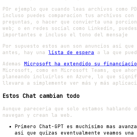
POr ejemplo que cuando leas archivos como PD
incluso puedes comparacion tus archivos con 
preguntas, o hacer que convierta una porcion
web; o en redes social como Linkedin, puedes
importantes e incluso el tono del mensaje
Por supuesto estos aun son anuncios asi que 
antes, hay una
lista de espera
a la que pued
Ademas
Microsoft ha extendido su financiacio
Microsoft, como en Microsoft Teams, que ahor
planeando incluirlos en Azure, lo que signif
llevara a simplemente ver más y más aplicaci
Estos Chat cambian todo
Aunque pareceria que solo estamos hablando d
navegan y crean la web.
Primero Chat-GPT es muchisimo mas avanza
asi que quizas eventualmente veamos una 