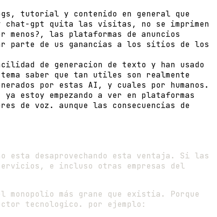
ogs, tutorial y contenido en general que
y chat-gpt quita las visitas, no se imprimen
er menos?, las plataformas de anuncios
ar parte de us ganancias a los sitios de los
acilidad de generacion de texto y han usado
 tema saber que tan utiles son realmente
enerados por estas AI, y cuales por humanos.
, ya estoy empezando a ver en plataformas
ores de voz. aunque las consecuencias de
no esta desaprovechando esta ventaja. Si las
servicios, e incluso otras empresas del
el monopolio más grane que existia. Porque
ector tecnologico. por ejemplo: