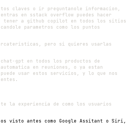
ntos claves o ir preguntanole informacion,
 entras en sstack overflow puedes hacer
s tener a github copilot en todos los sitios
ocandole parametros como los puntos
arcateristicas, pero si quieres usarlas
chat-gpt en todos los productos de
 automatica en reuniones, o ya estan
 puede usar estos servicios, y lo que nos
gentes.
rte la experiencia de como los usuarios
mos visto antes como Google Assitant o Siri,