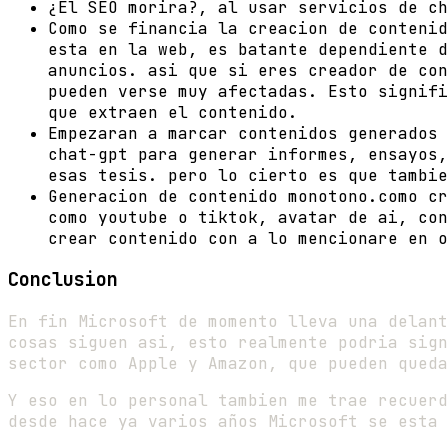
¿El SEO morira?, al usar servicios de ch
Como se financia la creacion de contenid
esta en la web, es batante dependiente d
anuncios. asi que si eres creador de con
pueden verse muy afectadas. Esto signifi
que extraen el contenido.
Empezaran a marcar contenidos generados 
chat-gpt para generar informes, ensayos,
esas tesis. pero lo cierto es que tambie
Generacion de contenido monotono.como cr
como youtube o tiktok, avatar de ai, con
crear contenido con a lo mencionare en o
Conclusion
En fin Microsoft de momento lleva una delant
cosas siguen asi, esto realmente podria sign
sector como Apple y Amazon, que pueden queda
Y eso en lo personal tambien me trae recuerd
desde hace ya varios años Microsoft se esta 