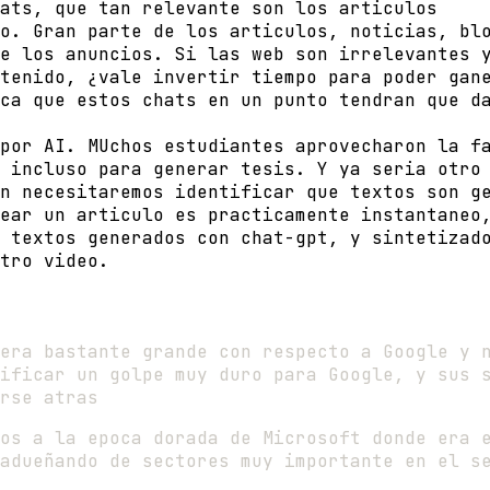
ats, que tan relevante son los articulos
o. Gran parte de los articulos, noticias, bl
e los anuncios. Si las web son irrelevantes 
tenido, ¿vale invertir tiempo para poder gan
ca que estos chats en un punto tendran que d
por AI. MUchos estudiantes aprovecharon la f
 incluso para generar tesis. Y ya seria otro
n necesitaremos identificar que textos son g
ear un articulo es practicamente instantaneo
 textos generados con chat-gpt, y sintetizad
tro video.
era bastante grande con respecto a Google y 
ificar un golpe muy duro para Google, y sus 
rse atras
os a la epoca dorada de Microsoft donde era 
adueñando de sectores muy importante en el s