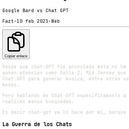
Google Bard vs Chat GPT
Fazt
·
10 feb 2023
·
Web
Copiar enlace
Desde que chat-GPT fue anunciado este no ha 
ganen atencion como Dalle-2, Mid Jorney que
Chat-GPT para generar musica, entre otros se
meses.
Pero hablando de Chat-GPT especificamente a 
realicen menos busquedas.
Es decir chat-gpt ya lo hace por mi, porque 
La Guerra de los Chats