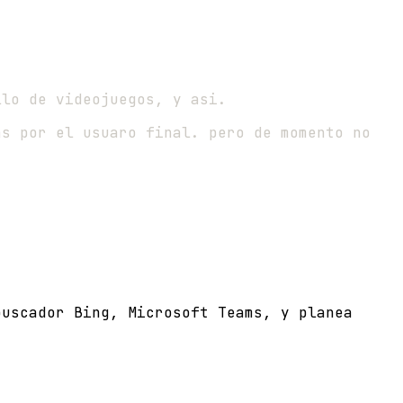
llo de videojuegos, y asi.
as por el usuaro final. pero de momento no
buscador Bing, Microsoft Teams, y planea