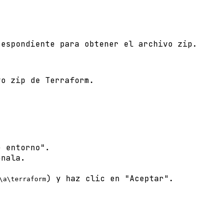
respondiente para obtener el archivo zip.
vo zip de Terraform.
e entorno".
ónala.
) y haz clic en "Aceptar".
\a\terraform