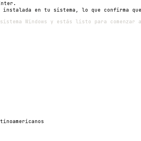
nter.
 instalada en tu sistema, lo que confirma qu
sistema Windows y estás listo para comenzar 
tinoamericanos