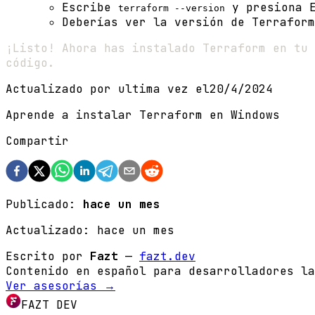
Escribe
y presiona E
terraform --version
Deberías ver la versión de Terraform
¡Listo! Ahora has instalado Terraform en tu 
código.
Actualizado por ultima vez el
20/4/2024
Aprende a instalar Terraform en Windows
Compartir
Publicado:
hace un mes
Actualizado:
hace un mes
Escrito por
Fazt
—
fazt.dev
Contenido en español para desarrolladores la
Ver asesorías →
FAZT DEV