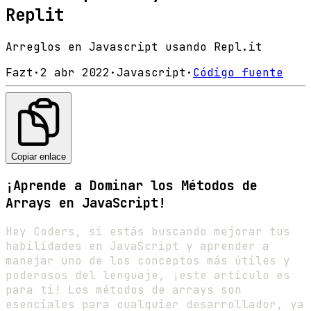
Replit
Arreglos en Javascript usando Repl.it
Fazt
·
2 abr 2022
·
Javascript
·
Código fuente
Copiar enlace
¡Aprende a Dominar los Métodos de
Arrays en JavaScript!
Hey Coders, si estás buscando mejorar tus
habilidades en JavaScript y aprender a
manejar uno de los conceptos más útiles y
poderosos del lenguaje, ¡este artículo es
para ti! Los métodos de arrays son
esenciales para cualquier desarrollador, ya