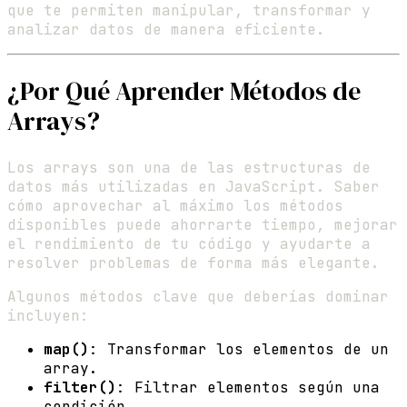
que te permiten manipular, transformar y
analizar datos de manera eficiente.
¿Por Qué Aprender Métodos de
Arrays?
Los arrays son una de las estructuras de
datos más utilizadas en JavaScript. Saber
cómo aprovechar al máximo los métodos
disponibles puede ahorrarte tiempo, mejorar
el rendimiento de tu código y ayudarte a
resolver problemas de forma más elegante.
Algunos métodos clave que deberías dominar
incluyen:
map()
: Transformar los elementos de un
array.
filter()
: Filtrar elementos según una
condición.