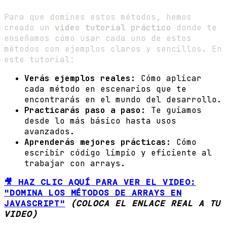
Para que domines estos métodos, hemos
creado un
video tutorial práctico
donde te
enseñamos cómo usar cada uno de estos
métodos con ejemplos claros y sencillos. En
este tutorial:
Verás ejemplos reales:
Cómo aplicar
cada método en escenarios que te
encontrarás en el mundo del desarrollo.
Practicarás paso a paso:
Te guiamos
desde lo más básico hasta usos
avanzados.
Aprenderás mejores prácticas:
Cómo
escribir código limpio y eficiente al
trabajar con arrays.
🎥 HAZ CLIC AQUÍ PARA VER EL VIDEO:
"DOMINA LOS MÉTODOS DE ARRAYS EN
JAVASCRIPT"
(COLOCA EL ENLACE REAL A TU
VIDEO)