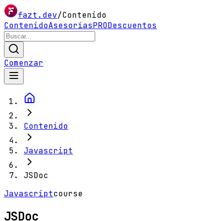
fazt.dev
/
Contenido
Contenido
Asesorías
PRO
Descuentos
Comenzar
Contenido
Javascript
JSDoc
Javascript
course
JSDoc