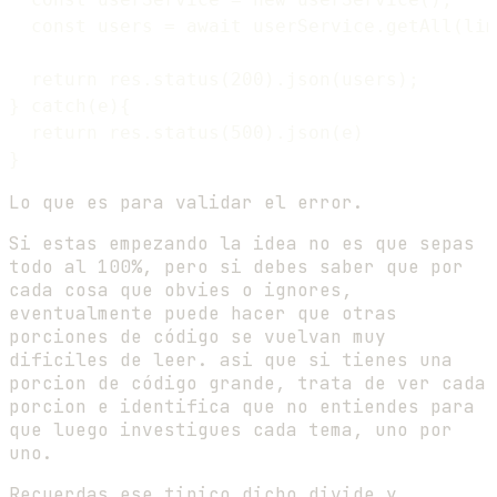
  const users = await userService.getAll(lim
  return res.status(200).json(users);

} catch(e){

  return res.status(500).json(e)

Lo que es para validar el error.
Si estas empezando la idea no es que sepas
todo al 100%, pero si debes saber que por
cada cosa que obvies o ignores,
eventualmente puede hacer que otras
porciones de código se vuelvan muy
dificiles de leer. asi que si tienes una
porcion de código grande, trata de ver cada
porcion e identifica que no entiendes para
que luego investigues cada tema, uno por
uno.
Recuerdas ese tipico dicho divide y