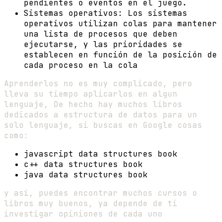
pendientes o eventos en el juego.
Sistemas operativos: Los sistemas
operativos utilizan colas para mantener
una lista de procesos que deben
ejecutarse, y las prioridades se
establecen en función de la posición de
cada proceso en la cola
Aprenderlos no es muy complicado, pero
lleva su tiempo aplicarlos en algun
lenguaje, De hecho hay muchos libros
dedicados a estructura de datos para un
solo lenguaje, si buscas en Google cosas
como:
javascript data structures book
c++ data structures book
java data structures book
y así, puedes encontrar muchos cursos o
libros muy buenos, ya depende de ti
investigar opiniones de cada uno