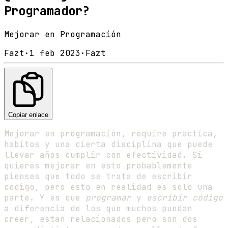
Programador?
Mejorar en Programación
Fazt
·
1 feb 2023
·
Fazt
Copiar enlace
Mejorar en programación, require practica,
habitos y una cierta disciplina que puede
llevar años cumplir con efectividad. Si
quieres mejorar en esto probablemente
pienses que todo se trata de escribir
codigo, pero esto en realidad es solo una
parte. Y es que
programar
y
escribir código
a diferencia de los que muchos puedan
creer, estan relacionados pero son dos