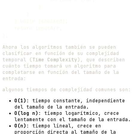
            }

        }

    } while (checked);

    return inputArr;

Ahora los algoritmos también se pueden
clasificar en función de su complejidad
temporal (
Time Complexity
), que describen
cuánto tiempo tomará un algoritmo para
completarse en función del tamaño de la
entrada:
algunos tiempos de complejidad comunes son:
O(1)
: tiempo constante, independiente
del tamaño de la entrada.
O(log n)
: tiempo logarítmico, crece
lentamente con el tamaño de la entrada.
O(n)
: tiempo lineal, crece en
proporción directa al tamaño de la