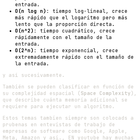
entrada.
O(n log n)
: tiempo log-lineal, crece
más rápido que el logaritmo pero más
lento que la proporción directa.
O(n^2)
: tiempo cuadrático, crece
rápidamente con el tamaño de la
entrada.
O(2^n)
: tiempo exponencial, crece
extremadamente rápido con el tamaño de
la entrada.
y así sucesivamente.
También se pueden clasificar en función de
su complejidad espacial (
Space Complexity
),
que describe cuánta memoria adicional se
requiere para ejecutar un algoritmo.
Estos temas tambien siempre son colocads a
prubenas en entevistas de trabajo de
empresas de software como Google, Apple,
Meta, Amazon y asi., EN youtube hay muchas