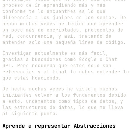
proceso de ir aprendiendo más y más
conforme te lo encuentres es lo que
diferencia a los juniors de los senior. De
hecho muchas veces he tenido que aprender
un poco más de encriptados, protocolos de
red, concurrencia, y asi, tratando de
entender solo una pequeña linea de código.
Investigar actualmente es más facil,
gracias a buscadores como Google o Chat
GPT. Pero recuerda que estos solo son
referencias y al final tu debes entender lo
que estas hcaciendo.
De hecho muchas veces he visto a muchos
iniciantes volver a los fundamentos debido
a esto, undamentos como tipos de datos, y
las estructuras de datos, lo que me lleva
al siguiente punto.
Aprende a representar Abstracciones