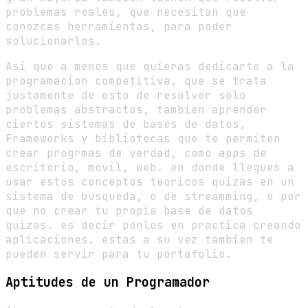
problemas reales, que necesitan que
conozcas herramientas, para poder
solucionarlos.
Asi que a menos que quieras dedicarte a la
programacion competitiva, que se trata
justamente de esto de resolver solo
problemas abstractos, tambien aprender
ciertos sistemas de bases de datos,
Frameworks y bibliotecas que te permiten
crear progrmas de verdad, como apps de
escritorio, movil, web. en donde llegues a
usar estos conceptos teoricos quizas en un
sistema de busqueda, o de streamming, o por
que no crear tu propia base de datos
quizas. es decir ponlos en practica creando
aplicaciones. estas a su vez tambien te
pueden servir para tu portafolio.
Aptitudes de un Programador