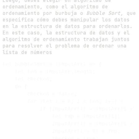
Luego, debes elegir un algoritmo de
ordenamiento, como el algoritmo de
ordenamiento por burbuja o
Bubble Sort
, que
especifica cómo debes manipular los datos
en la estructura de datos para ordenarlos.
En este caso, la estructura de datos y el
algoritmo de ordenamiento trabajan juntos
para resolver el problema de ordenar una
lista de números
let bubbleSort = (inputArr) => {

    let len = inputArr.length;

    let checked;

    do {

        checked = false;

        for (let i = 0; i < len; i++) {

            if (inputArr[i] > inputArr[i + 1
                let tmp = inputArr[i];

                inputArr[i] = inputArr[i + 1
                inputArr[i + 1] = tmp;

                checked = true;
