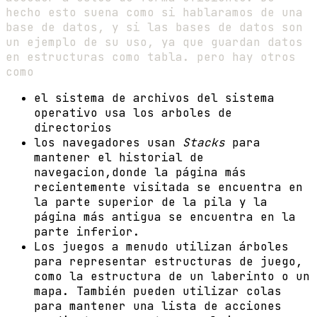
hecho esto suena como si hablaramos de una
base de datos, y si las bases de datos son
un ejemplo de su uso, ya que guardan datos
en estructuras como tabla. pero hay otros
como
el sistema de archivos del sistema
operativo usa los arboles de
directorios
los navegadores usan
Stacks
para
mantener el historial de
navegacion,donde la página más
recientemente visitada se encuentra en
la parte superior de la pila y la
página más antigua se encuentra en la
parte inferior.
Los juegos a menudo utilizan árboles
para representar estructuras de juego,
como la estructura de un laberinto o un
mapa. También pueden utilizar colas
para mantener una lista de acciones