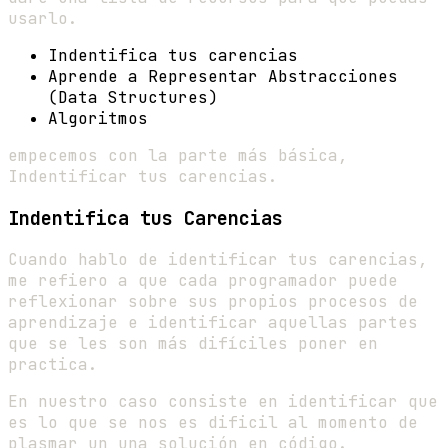
usarlo.
Indentifica tus carencias
Aprende a Representar Abstracciones
(Data Structures)
Algoritmos
empecemos con la parte más básica,
Indentificar tus carencias.
Indentifica tus Carencias
Cuando hablo de identificar tus carencias,
me refiero a que cada programador puede
reflexionar sobre sus propios procesos de
aprendizaje e identificar aquellas partes
que se les son más difíciles poner en
practica.
En nuestro caso consiste en identificar que
es lo que se nos es dificil al momento de
plasmar un una solución en código.