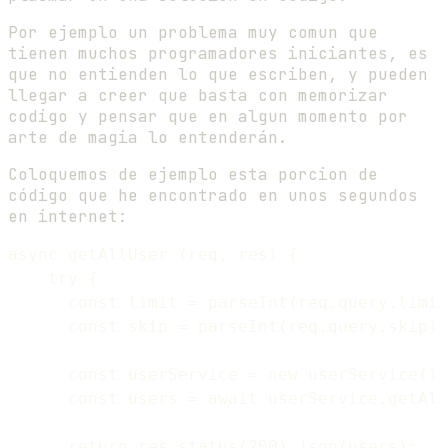
Por ejemplo un problema muy comun que
tienen muchos programadores iniciantes, es
que no entienden lo que escriben, y pueden
llegar a creer que basta con memorizar
codigo y pensar que en algun momento por
arte de magia lo entenderán.
Coloquemos de ejemplo esta porcion de
código que he encontrado en unos segundos
en internet:
async getAllUser (req, res) {

    try {

      const limit = parseInt(req.query.limit
      const skip = parseInt(req.query.skip);

      const userService = new userService();

      const users = await userService.getAll
      return res.status(200).json(users);
