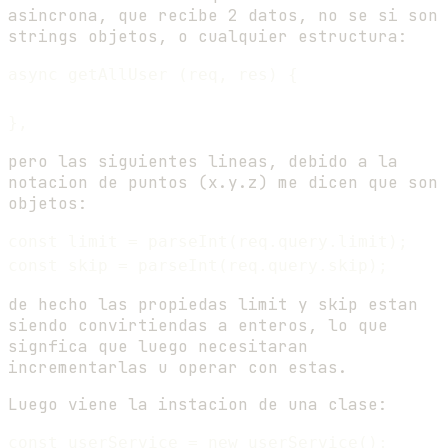
asincrona, que recibe 2 datos, no se si son
strings objetos, o cualquier estructura:
async getAllUser (req, res) {

pero las siguientes lineas, debido a la
notacion de puntos (x.y.z) me dicen que son
objetos:
const limit = parseInt(req.query.limit);

de hecho las propiedas limit y skip estan
siendo convirtiendas a enteros, lo que
signfica que luego necesitaran
incrementarlas u operar con estas.
Luego viene la instacion de una clase: