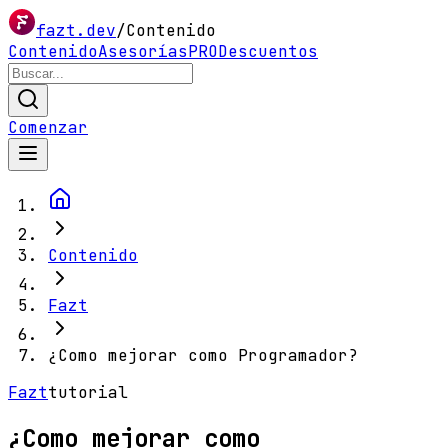
fazt.dev
/
Contenido
Contenido
Asesorías
PRO
Descuentos
Comenzar
Contenido
Fazt
¿Como mejorar como Programador?
Fazt
tutorial
¿Como mejorar como