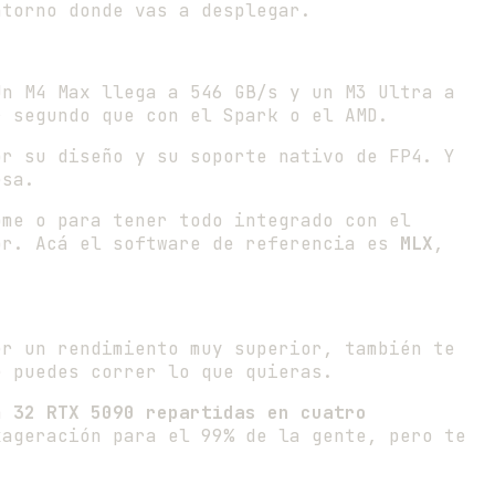
ntorno donde vas a desplegar.
Un M4 Max llega a 546 GB/s y un M3 Ultra a
r segundo que con el Spark o el AMD.
r su diseño y su soporte nativo de FP4. Y
esa.
me o para tener todo integrado con el
or. Acá el software de referencia es
MLX
,
er un rendimiento muy superior, también te
e puedes correr lo que quieras.
ba
32 RTX 5090 repartidas en cuatro
xageración para el 99% de la gente, pero te