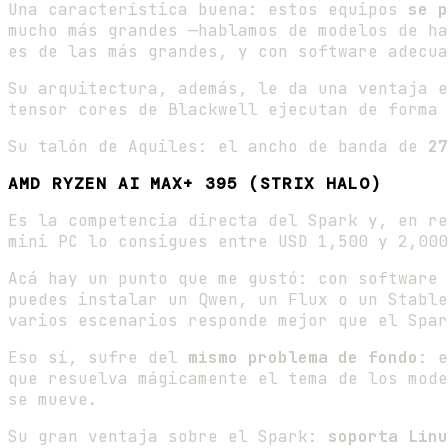
Una característica buena: estos equipos
se p
mucho más grandes —hablamos de modelos de ha
es de las más grandes, y con software adecua
Su arquitectura, además, le da una ventaja 
tensor cores de Blackwell ejecutan de forma 
Su talón de Aquiles: el ancho de banda de
27
AMD RYZEN AI MAX+ 395 (STRIX HALO)
Es la competencia directa del Spark y, en r
mini PC lo consigues entre USD 1,500 y 2,000
Acá hay un punto que me gustó: con software 
puedes instalar un Qwen, un Flux o un Stable
varios escenarios responde mejor que el Spar
Eso sí, sufre del
mismo problema de fondo
: e
que resuelva mágicamente el tema de los mode
se mueve.
Su gran ventaja sobre el Spark:
soporta Linu