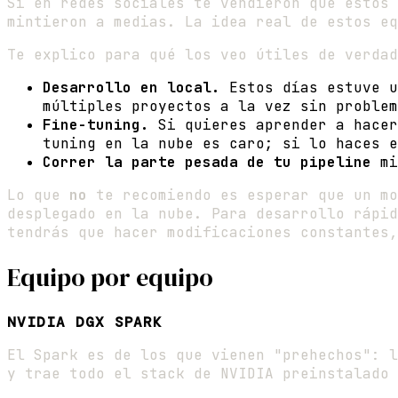
Si en redes sociales te vendieron que estos 
mintieron a medias. La idea real de estos e
Te explico para qué los veo útiles de verdad
Desarrollo en local.
Estos días estuve u
múltiples proyectos a la vez sin problem
Fine-tuning.
Si quieres aprender a hacer
tuning en la nube es caro; si lo haces e
Correr la parte pesada de tu pipeline
mi
Lo que
no
te recomiendo es esperar que un mo
desplegado en la nube. Para desarrollo rápid
tendrás que hacer modificaciones constantes,
Equipo por equipo
NVIDIA DGX SPARK
El Spark es de los que vienen "prehechos": 
y trae todo el stack de NVIDIA preinstalado 