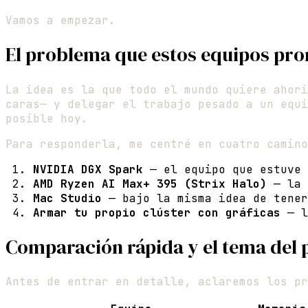
Vamos a empezar.
El problema que estos equipos pr
La idea es la que todo el mundo quiere ahori
caras— y delegar el trabajo pesado a un equi
posible hoy.
Para responderla, me centré en cuatro camino
NVIDIA DGX Spark
— el equipo que estuve 
AMD Ryzen AI Max+ 395 (Strix Halo)
— la 
Mac Studio
— bajo la misma idea de tener
Armar tu propio clúster con gráficas
— l
Comparación rápida y el tema del 
Antes de entrar en detalle, aclaremos los pr