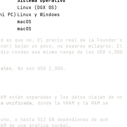
Sistema operativo
Linux (DGX OS)
ni PC)
Linux y Windows
macOS
macOS
ad es que no. El precio real de la Founder's
Acer) bajan un poco, no esperes milagros. El
udio rondan ese mismo rango de los USD 4,000
eales
. No son USD 2,000.
RAM están separadas y los datos viajan de un
ia unificada
, donde la VRAM y la RAM se
 uno, o hasta 512 GB dependiendo de qué
RAM de una gráfica normal.