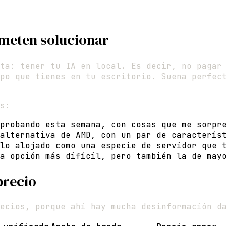
ometen solucionar
ta: tener tu IA en local. Es decir, no pagar
po que tienes en tu escritorio. Suena perfec
s:
probando esta semana, con cosas que me sorpre
alternativa de AMD, con un par de característ
lo alojado como una especie de servidor que t
a opción más difícil, pero también la de mayo
precio
ecios, porque ahí hay mucha desinformación d