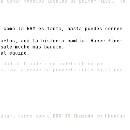
ra tener modelos locales de primer nivel, te
 como la RAM es tanta, hasta puedes correr
arlos, acá la historia cambia. Hacer fine-
 sale mucho más barato.
 al equipo.
idad de Claude o un modelo chino ya
 si vas a crear un proyecto serio en el que
.
abajar. Corre sobre
DGX OS (basado en Ubuntu)