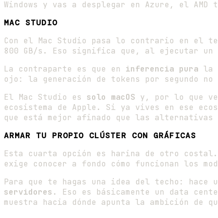
Windows y vas a desplegar en Azure, el AMD t
MAC STUDIO
Con el Mac Studio pasa lo contrario en el t
800 GB/s. Eso significa que, al ejecutar un 
La contraparte es que en
inferencia pura
la 
ojo: la generación de tokens por segundo no 
El Mac Studio es
solo macOS
y, por lo que ve
ecosistema de Apple. Si ya vives en ese eco
que está mejor afinado que las alternativas 
ARMAR TU PROPIO CLÚSTER CON GRÁFICAS
Esta cuarta opción es harina de otro costal
exige conocer a fondo cómo funcionan los mod
Para que te hagas una idea del techo: hace 
servidores
. Eso es básicamente un data cente
muestra hacia dónde apunta la ambición de qu