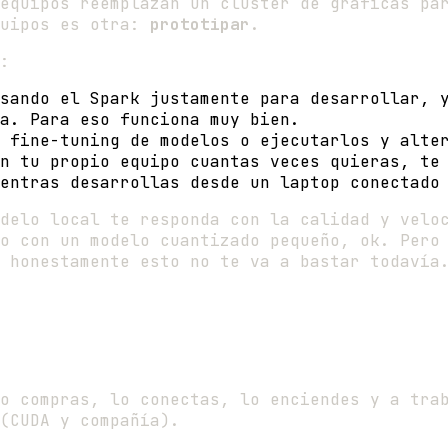
equipos reemplazan un clúster de gráficas pa
quipos es otra:
prototipar
.
:
sando el Spark justamente para desarrollar, y
a. Para eso funciona muy bien.
 fine-tuning de modelos o ejecutarlos y alter
n tu propio equipo cuantas veces quieras, te
entras desarrollas desde un laptop conectado
delo local te responda con la calidad y veloc
o con un modelo cuantizado pequeño, ok. Pero
 honestamente esto no te va a bastar todavía
lo compras, lo conectas, lo enciendes y a tr
(CUDA y compañía).