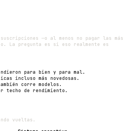
 suscripciones —o al menos no pagar las más
to. La pregunta es si eso realmente es
ndieron para bien y para mal.
icas incluso más novedosas.
ambién corre modelos.
r techo de rendimiento.
ando vueltas.