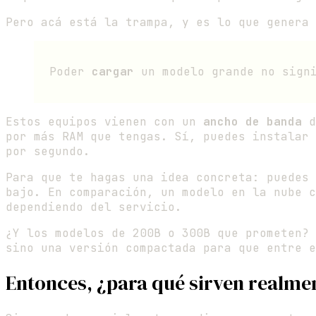
Pero acá está la trampa, y es lo que genera 
Poder
cargar
un modelo grande no sign
Estos equipos vienen con un
ancho de banda
d
por más RAM que tengas. Sí, puedes instalar 
por segundo.
Para que te hagas una idea concreta: puedes
bajo. En comparación, un modelo en la nube c
dependiendo del servicio.
¿Y los modelos de 200B o 300B que prometen?
sino una versión compactada para que entre e
Entonces, ¿para qué sirven realme