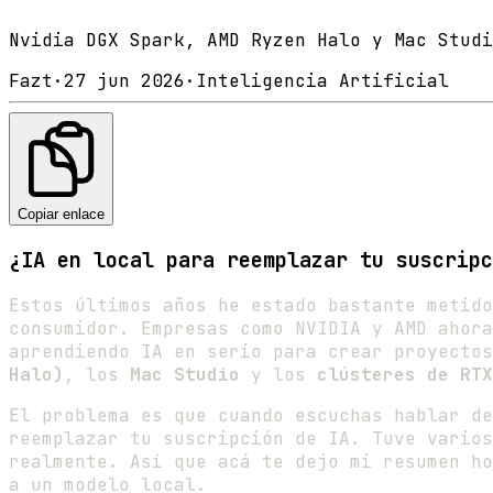
Nvidia DGX Spark, AMD Ryzen Halo y Mac Studi
Fazt
·
27 jun 2026
·
Inteligencia Artificial
Copiar enlace
¿IA en local para reemplazar tu suscripc
Estos últimos años he estado bastante metido
consumidor. Empresas como NVIDIA y AMD ahora
aprendiendo IA en serio para crear proyecto
Halo)
, los
Mac Studio
y los
clústeres de RTX
El problema es que cuando escuchas hablar de
reemplazar tu suscripción de IA. Tuve varios
realmente. Así que acá te dejo mi resumen ho
a un modelo local.