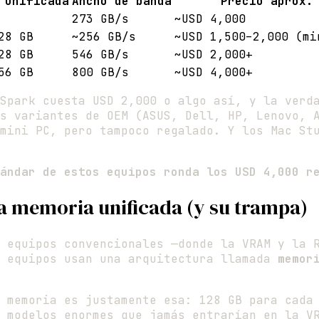
 unificada
Ancho de banda
Precio aprox.
273 GB/s
~USD 4,000
28 GB
~256 GB/s
~USD 1,500–2,000 (mi
28 GB
546 GB/s
~USD 2,000+
56 GB
800 GB/s
~USD 4,000+
Spark cuesta USD 2,000 o algo así, y la verd
s variantes de OEM (ASUS, Dell, HP, Lenovo, 
mini PC, pero tampoco regalado. Y los Mac St
ándar de estos equipos ronda los USD 4,000 r
 la memoria unificada (y su trampa)
 equipos convencionales —donde la VRAM y la 
s equipos usan una arquitectura llamada
memor
 memoria es justamente esa: 128 GB para cada
 modelos enormes que jamás entrarían en la V