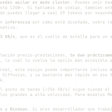
ueden apilar en modo clúster
. Puedes unir ha
sta 120B—. Si hablamos de código, también en
do puedes llegar a casi 29 tokens por segund
en
inferencia
por cómo está diseñada, sobre to
nativa.
3 GB/s
, que es el cuello de botella para un 
elación precio-prestaciones,
te dan prácticam
, lo cual lo vuelve la opción más accesible 
real, este equipo puede comportarse incluso 
 Diffusion, y va bastante más rápido en ese 
k.
l ancho de banda (~256 GB/s) sigue siendo el
los grandes a alta velocidad. Para modelos M
x y Windows
. Si eres desarrollador que traba