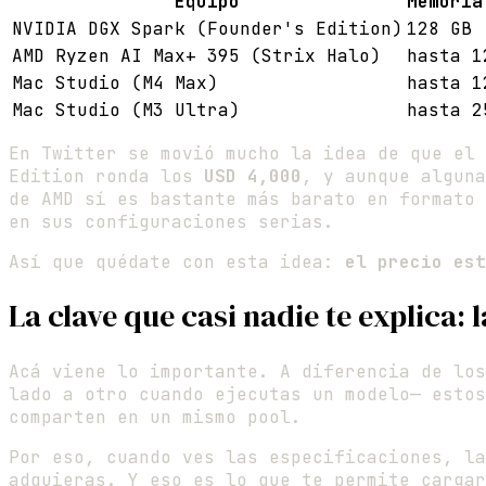
Equipo
Memoria
NVIDIA DGX Spark (Founder's Edition)
128 GB
AMD Ryzen AI Max+ 395 (Strix Halo)
hasta 1
Mac Studio (M4 Max)
hasta 1
Mac Studio (M3 Ultra)
hasta 2
En Twitter se movió mucho la idea de que el 
Edition ronda los
USD 4,000
, y aunque alguna
de AMD sí es bastante más barato en formato 
en sus configuraciones serias.
Así que quédate con esta idea:
el precio est
La clave que casi nadie te explica:
Acá viene lo importante. A diferencia de los
lado a otro cuando ejecutas un modelo— esto
comparten en un mismo pool.
Por eso, cuando ves las especificaciones, la
adquieras. Y eso es lo que te permite cargar