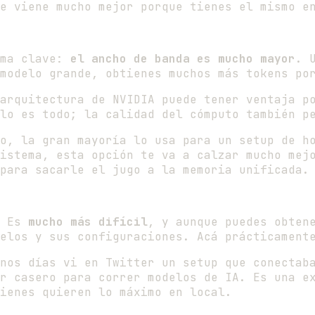
e viene mucho mejor porque tienes el mismo e
ema clave:
el ancho de banda es mucho mayor
. 
modelo grande, obtienes muchos más tokens po
arquitectura de NVIDIA puede tener ventaja po
lo es todo; la calidad del cómputo también p
o, la gran mayoría lo usa para un setup de ho
sistema, esta opción te va a calzar mucho mej
para sacarle el jugo a la memoria unificada.
. Es
mucho más difícil
, y aunque puedes obten
elos y sus configuraciones. Acá prácticament
unos días vi en Twitter un setup que conecta
r casero para correr modelos de IA. Es una e
ienes quieren lo máximo en local.