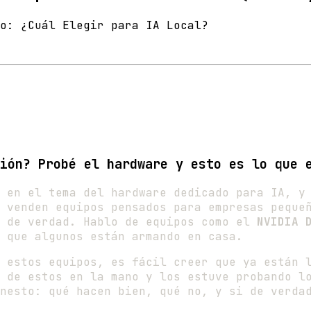
o: ¿Cuál Elegir para IA Local?
ión? Probé el hardware y esto es lo que 
 en el tema del hardware dedicado para IA, y
 venden equipos pensados para empresas peque
s de verdad. Hablo de equipos como el
NVIDIA 
que algunos están armando en casa.
 estos equipos, es fácil creer que ya están 
 de estos en la mano y los estuve probando l
nesto: qué hacen bien, qué no, y si de verda