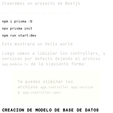
Crearemos un proyecto de Nestjs
Esto mostrara un Hello world
Luego vamos a limipiar los controllers, y
services por defecto dejando el archivo
de la siguiente forma:
app.module.ts
Ya puedes eliminar los
archivos
app.controller
app.service
y
app.controller.spec
CREACION DE MODELO DE BASE DE DATOS