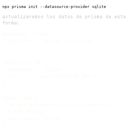
actualizaremos los datos de prisma de esta
forma:
generator client {

  provider = "prisma-client-js"

}

datasource db {

  provider = "sqlite"

  url      = env("DATABASE_URL")

}

model Task {

  id Int @id @default(autoincrement())

  title String

  description String
