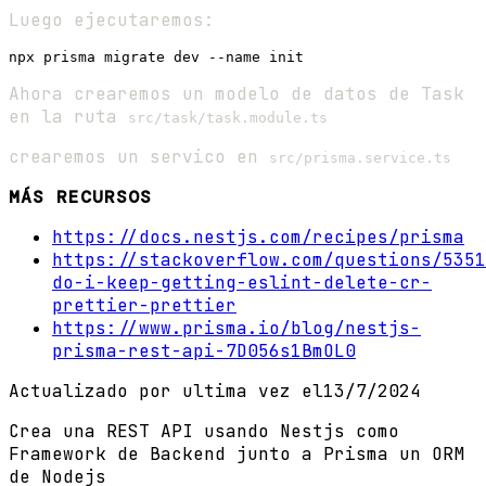
Luego ejecutaremos:
Ahora crearemos un modelo de datos de Task
en la ruta
src/task/task.module.ts
crearemos un servico en
src/prisma.service.ts
MÁS RECURSOS
https://docs.nestjs.com/recipes/prisma
https://stackoverflow.com/questions/5351
do-i-keep-getting-eslint-delete-cr-
prettier-prettier
https://www.prisma.io/blog/nestjs-
prisma-rest-api-7D056s1BmOL0
Actualizado por ultima vez el
13/7/2024
Crea una REST API usando Nestjs como
Framework de Backend junto a Prisma un ORM
de Nodejs