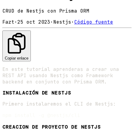
CRUD de Nestjs con Prisma ORM
Fazt
·
25 oct 2023
·
Nestjs
·
Código fuente
Copiar enlace
En este tutorial aprenderas a crear una
REST API usando Nestjs como Framework
backend en conjunto con Prisma ORM.
INSTALACIÓN DE NESTJS
Primero instalaremos el CLI de Nestjs:
CREACION DE PROYECTO DE NESTJS