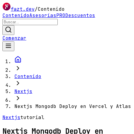
fazt.dev
/
Contenido
Contenido
Asesorías
PRO
Descuentos
Comenzar
Contenido
Nextjs
Nextjs Mongodb Deploy en Vercel y Atlas
Nextjs
tutorial
Nextjs Mongodb Deploy en