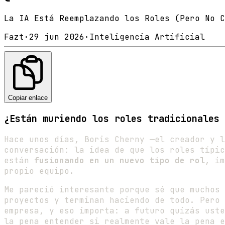
La IA Está Reemplazando los Roles (Pero No C
Fazt
·
29 jun 2026
·
Inteligencia Artificial
Copiar enlace
¿Están muriendo los roles tradicionales 
Hace unos días, Boris Cherny —el creador y l
conversación: la idea de que los roles típic
están
fusionando en un nuevo tipo de rol
, im
propio equipo.
Me pareció interesante porque sé que muchos 
proyectos y terminan haciendo de todo. Pero 
empresa, y eso importa: a futuro quizás uste
la pena entender si realmente vale la pena e