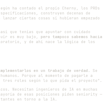
según ha contado el propio Cherny, los PRDs
especificaciones, construyen decenas de
o lanzar ciertas cosas si hubieran empezado
 así que tenías que apuntar con cuidado
truir es muy bajo,
pero tampoco sabemos hacia
loratorio, y de ahí nace la lógica de los
implementarlos en un trabajo de verdad
. Se
 humanos. Porque al momento de pagarle a
s tres roles según lo que pida el proyecto".
icos. Necesitan ingenieros de IA en muchas
mayoría de esas posiciones piden seniority —
rtantes en torno a la IA.