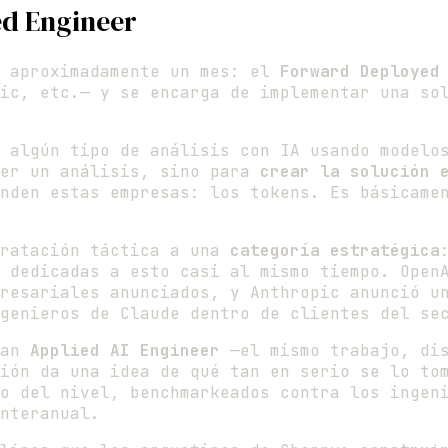
ed Engineer
e aproximadamente un mes: el
Forward Deployed
ic, etc.— y se encarga de implementar una so
 algún tipo de análisis con IA usando modelo
cer un análisis, sino para
crear la solución 
nden estas empresas: los tokens. Es básicame
tratación táctica a una
categoría estratégica
 dedicadas a esto casi al mismo tiempo. Open
resariales anunciados, y Anthropic anunció u
genieros de Claude dentro de clientes del se
man
Applied AI Engineer
—el mismo trabajo, dis
ión da una idea de qué tan en serio se lo to
o del nivel, benchmarkeados contra los ingen
nteranual.