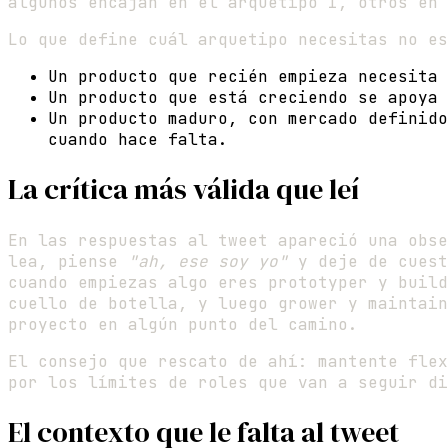
algunos encajan en el arquetipo 1, otros en 
Lo que define cuál arquetipo necesitas no e
Un producto que recién empieza necesita 
Un producto que está creciendo se apoya 
Un producto maduro, con mercado definido
cuando hace falta.
La crítica más válida que leí
En las respuestas al tweet apareció una obse
lea, piense
"ah, ese soy yo"
y deje de cuest
cuando empiezas algo eres prototyper y build
cuello de botella, y luego grower y maintain
proyecto en algún punto del camino.
El consejo que rescato de ahí: mantente flex
por los límites de roles que van a seguir di
El contexto que le falta al tweet