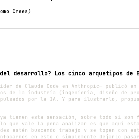
omo Crees)
del desarrollo? Los cinco arquetipos de 
íder de Claude Code en Anthropic— publicó en
os de la industria (ingeniería, diseño de pr
pulsados por la IA. Y para ilustrarlo, propu
ya tienen esta sensación, sobre todo si son 
lo que vale la pena analizar es que aquí est
des estén buscando trabajo y se topen con es
nfocarnos en esto o simplemente dejarlo pasa