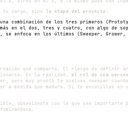
el 2, otros en el 3; y lo mismo pasa con ing
s tu cargo, sino
la etapa del proyecto
:
una combinación de los tres primeros (Protot
más en el dos, tres y cuatro, con algo de so
, se enfoca en los últimos (Sweeper, Grower,
rvación que comparto. El riesgo de definir a
ionarse. En la realidad,
el rol de una perso
er, pero muy pronto te vuelves sweeper cuand
er a medida que madura. Si te encasillas en 
ible, obsesiónate con lo que sea importante 
fuminándose.