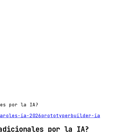
es por la IA?
a
roles-ia-2026
prototyper
builder-ia
adicionales por la IA?