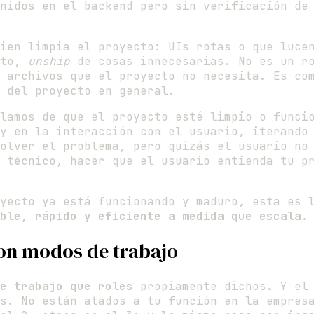
nidos en el backend pero sin verificación de
ien limpia el proyecto: UIs rotas o que lucen
nto,
unship
de cosas innecesarias. No es un r
 archivos que el proyecto no necesita. Es com
o del proyecto en general.
lamos de que el proyecto esté limpio o funcio
 y en la interacción con el usuario, iterand
olver el problema, pero quizás el usuario no
 técnico, hacer que el usuario entienda tu p
yecto ya está funcionando y maduro, esta es l
ble, rápido y eficiente a medida que escala
.
son modos de trabajo
e trabajo que roles
propiamente dichos. Y el 
s. No están atados a tu función en la empres