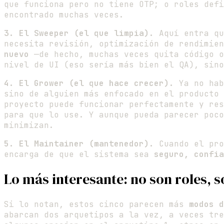
que funciona pero no tiene OTP; o roles defi
encontrado muchas veces.
3. El Sweeper (el que limpia).
Aquí entra qu
necesita revisión, optimización de rendimie
nuevo
—de hecho, muchas veces quita código o
nivel de UI (eso sería más bien el QA), sin
4. El Grower (el que hace crecer).
Ya no hab
sino de alguien más enfocado en el producto
proyecto puede funcionar perfectamente y res
para que lo use. Y aunque pueda parecer poco
minimizan.
5. El Maintainer (mantenedor).
Cuando el pro
encarga de que el sistema sea
seguro, confia
Lo más interesante: no son roles, 
Si lo notan, estos cinco parecen más
modos d
abarcan dos arquetipos a la vez, a veces tre