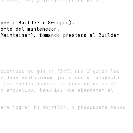
enieros, PMs y científicos de datos.
yper + Builder + Sweeper).
porte del mantenedor.
 Maintainer), tomando prestado al Builder
rquetipos es que es fácil que alguien los
na debe evolucionar junto con el proyecto
:
o los bordes ásperos se convierten en el
un arquetipo, tendrías que abandonar el
para lograr tu objetivo, y preocúpate menos