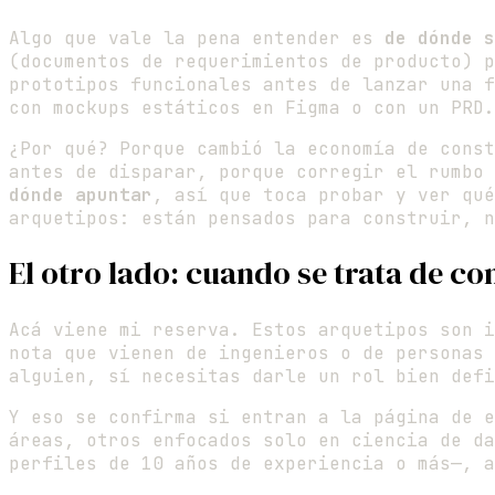
Algo que vale la pena entender es
de dónde s
(documentos de requerimientos de producto) p
prototipos funcionales antes de lanzar una f
con mockups estáticos en Figma o con un PRD.
¿Por qué? Porque cambió la economía de const
antes de disparar, porque corregir el rumbo
dónde apuntar
, así que toca probar y ver qu
arquetipos: están pensados para construir, n
El otro lado: cuando se trata de co
Acá viene mi reserva. Estos arquetipos son 
nota que vienen de ingenieros o de personas 
alguien, sí necesitas darle un rol bien defi
Y eso se confirma si entran a la página de e
áreas, otros enfocados solo en ciencia de da
perfiles de 10 años de experiencia o más—, a