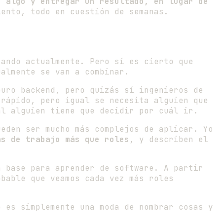
r algo y entregar un resultado, en lugar de
iento, todo en cuestión de semanas.
ando actualmente. Pero sí es cierto que
ualmente se van a combinar.
puro backend, pero quizás sí ingenieros de
 rápido, pero igual se necesita alguien que
al alguien tiene que decidir por cuál ir.
ueden ser mucho más complejos de aplicar. Yo
as de trabajo más que roles
, y describen el
a base para aprender de software. A partir
obable que veamos cada vez más roles
o es simplemente una moda de nombrar cosas y