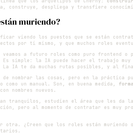
 línea que los arquetipos de Cherny:
construi
a, construye, despliega y transfiere conocim
 están muriendo?
ficar viendo los puestos que se están contrat
ectos por ti mismo, y que muchos roles event
 veamos a futuro roles como puro frontend o 
 Es simple: la IA puede hacer el trabajo muy
 La IA te da muchas rutas posibles, y al fin
 de nombrar las cosas, pero en la práctica p
no como un manual. Son, en buena medida,
form
con nombres nuevos.
an tranquilos, estudien el área que les da l
ción, pero al momento de contratar es muy pr
r otra. ¿Creen que los roles están muriendo 
tarios.