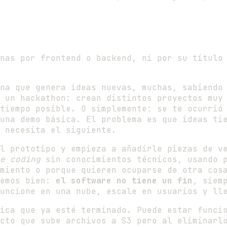
onas por frontend o backend, ni por su títul
na que genera ideas nuevas, muchas, sabiendo 
 un hackathon: crean distintos proyectos muy
tiempo posible. O simplemente: se te ocurrió
una demo básica. El problema es que ideas ti
 necesita el siguiente.
l prototipo y empieza a añadirle piezas de ve
e coding
sin conocimientos técnicos, usando p
miento o porque quieren ocuparse de otra cos
cemos bien:
el software no tiene un fin
, siem
uncione en una nube, escale en usuarios y ll
ica que ya esté terminado. Puede estar funci
cto que sube archivos a S3 pero al eliminarl