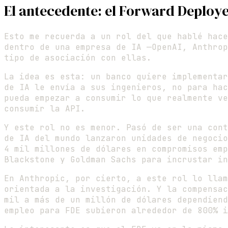
El antecedente: el Forward Deploy
Esto me recuerda a un rol del que hablé hac
dentro de una empresa de IA —OpenAI, Anthrop
tipo de asociación con ellas.
La idea es esta: un banco quiere implementar
de IA le envía a sus ingenieros, no para ha
pueda empezar a consumir lo que realmente ve
consumir la API.
Y este rol no es menor. Pasó de ser una con
de IA del mundo lanzaron unidades de negocio
4 mil millones de dólares en compromisos emp
Blackstone y Goldman Sachs para incrustar in
En Anthropic, por cierto, a este rol lo lla
orientada a la investigación. Y la compensac
mil a más de un millón de dólares dependiend
empleo para FDE subieron alrededor de 800% i