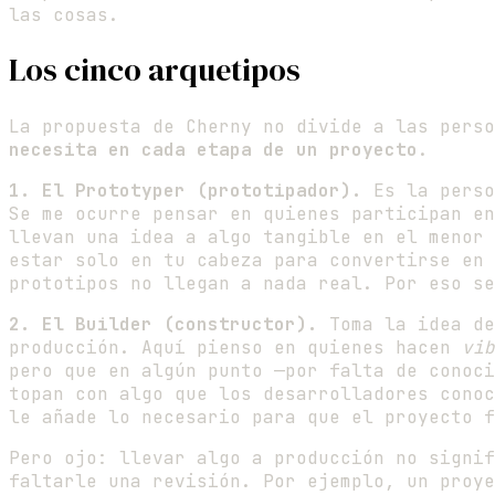
las cosas.
Los cinco arquetipos
La propuesta de Cherny no divide a las pers
necesita en cada etapa de un proyecto
.
1. El Prototyper (prototipador).
Es la perso
Se me ocurre pensar en quienes participan en
llevan una idea a algo tangible en el menor 
estar solo en tu cabeza para convertirse en 
prototipos no llegan a nada real. Por eso se
2. El Builder (constructor).
Toma la idea de
producción. Aquí pienso en quienes hacen
vib
pero que en algún punto —por falta de conoci
topan con algo que los desarrolladores cono
le añade lo necesario para que el proyecto f
Pero ojo: llevar algo a producción no signif
faltarle una revisión. Por ejemplo, un proye