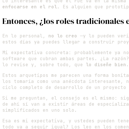
Lo interesante es que el FDE va en la misma
enfocarse en el rol
. Es alguien que prototip
Entonces, ¿los roles tradicionales
En lo personal,
no lo creo
—y lo pueden veri
estos días ya puedes llegar a construir proy
Mi expectativa concreta: probablemente ya no
software que cubran ambas partes. ¿La razón?
lo revise y, sobre todo, que
lo diseñe bien
.
Estos arquetipos me parecen una forma bonita
los tomaría como una anécdota interesante, 
ciclo completo de desarrollo de un proyecto 
Si me preguntan, el consejo es el mismo: sig
de ahí sí van a existir áreas de especializa
simplificados en uno solo.
Esa es mi expectativa, y ustedes pueden tene
todo va a seguir igual? Los leo en los comen