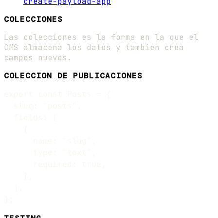
create-payload-app
COLECCIONES
Las colecciones es la forma en la que el
CMS almacena los datos y tambien crea
campos nuevos.
COLECCION DE PUBLICACIONES
export const Posts = {

  slug: "posts",

  fields: [

    {

      name: "slug",

      type: "text",

      required: true,

    },

  ],
