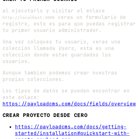
al ejecutarlo y visitar el enlace
veras un formulario de
http://localhost:3000
registro, esto es para que puedas registrar
tu primer usuario administrador.
Una vez coloques tu usuario, veras una
colección llamada
Users
, esta es una
coleccion donde estan guardados los
usuarios.
Aunque tambien podemos crear nuestras
propias colecciones.
Los tipos de datos se pueden encontrar en
este enlace:
https://payloadcms.com/docs/fields/overview
CREAR PROYECTO DESDE CERO
https://payloadcms.com/docs/getting-
started/installation#quickstart-with-