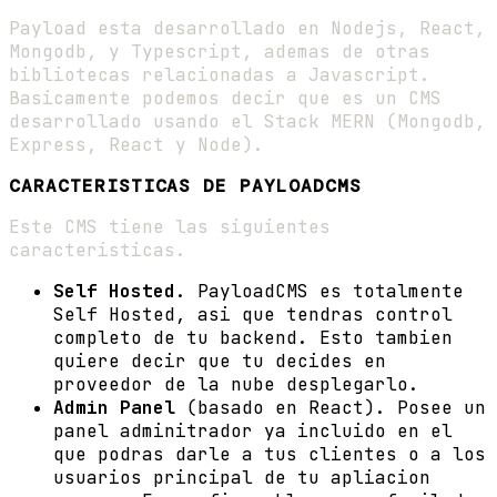
Payload esta desarrollado en Nodejs, React,
Mongodb, y Typescript, ademas de otras
bibliotecas relacionadas a Javascript.
Basicamente podemos decir que es un CMS
desarrollado usando el Stack MERN (Mongodb,
Express, React y Node).
CARACTERISTICAS DE PAYLOADCMS
Este CMS tiene las siguientes
caracteristicas.
Self Hosted
. PayloadCMS es totalmente
Self Hosted, asi que tendras control
completo de tu backend. Esto tambien
quiere decir que tu decides en
proveedor de la nube desplegarlo.
Admin Panel
(basado en React). Posee un
panel adminitrador ya incluido en el
que podras darle a tus clientes o a los
usuarios principal de tu apliacion