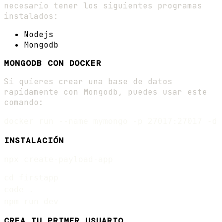
necesario tener los siguientes programas
instalados:
Nodejs
Mongodb
MONGODB CON DOCKER
Si quieres crear una base de datos
rapidamente con Mongodb, puedes usar este
comando:
INSTALACIÓN
cd firstapp

code .

CREA TU PRIMER USUARIO