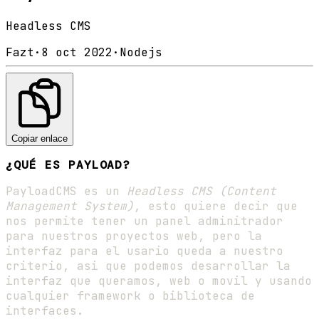
Headless CMS
Fazt
·
8 oct 2022
·
Nodejs
Copiar enlace
¿QUÉ ES PAYLOAD?
PayloadCMS es un
Headless CMS (Content
Management System)
, esto quiere decir que
nos permite tener un panel adminitrador
para nuestros proyectos web, pero la
interfaz para el usario queda a nuestro
criterio, asi que podemos desarrollar la
interfaz que queramos, web o movil y usando
cualquier framework o biblioteca de
interfaces.