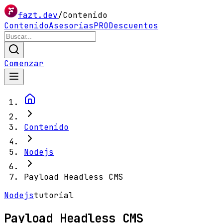
fazt.dev
/
Contenido
Contenido
Asesorías
PRO
Descuentos
Comenzar
Contenido
Nodejs
Payload Headless CMS
Nodejs
tutorial
Payload Headless CMS