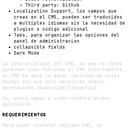
Third party: Github
Localization Support, los campos que
creas en el CMS, pueden ser traducidos
a multiples idiomas sin la necesidad de
plugisn o codigo adicional
Tabs, para organizar las opciones del
panel de administracion
collapsible fields
Dark Mode
La idea principal del CMS, es que no debes
aprender como funciona el CMS internamente,
el CMS te dara la mayor cantidad de cosas
hechas asi que solo necesitas seguir
aprendiendo Javascript/Typescript.
Ok, ahora vamos a crear nuestra primer
aplicación.
REQUERIMIENTOS
Para poder instalar Payload CMS, es