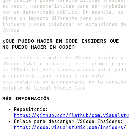
que insiders posee características frescas,
es decir, características para ser probadas
por un determinado público. En esencia, no
tiene un impacto diferente pero con
insiders puedes colaborar en extensiones de
VSCode
¿QUE PUEDO HACER EN CODE INSIDERS QUE
NO PUEDO HACER EN CODE?
La diferencia simples de VSCode Insiders y
VSCode estable o normal, es simplemente que
en VSCode Insiders tienes acceso anticipado
a características nuevas y que estas
eventualmente se incorporarán en la versión
estable de Visual Studio Code.
MÁS INFORMACIÓN
Repositorio:
https://github.com/flathub/com.visualstu
Enlace para descargar VSCode Insiders:
https://code.visualstudio.com/insiders/