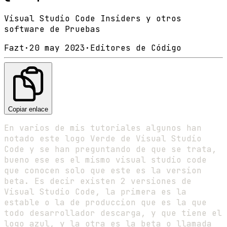
Visual Studio Code Insiders y otros
software de Pruebas
Fazt
·
20 may 2023
·
Editores de Código
Copiar enlace
En varios de mis tutoriales algunos han
notado este logo Verde de Visual Studio
Code y se han preguntando de que se trata,
bueno ese es el mismo visual studio code
que conocen solo que este es la version
beta. Es decir existen 2 versiones de
Visual Studio Code, la primera es la
estable o la de produccion que es la que
todo desarrollador descarga, y que tiene el
logo azul, y la otra es la beta o llamada