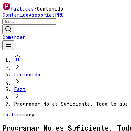
fazt.dev
/
Contenido
Contenido
Asesorías
PRO
Comenzar
Contenido
Fazt
Programar No es Suficiente, Todo lo que 
Fazt
summary
Programar No es Suficiente, Tod