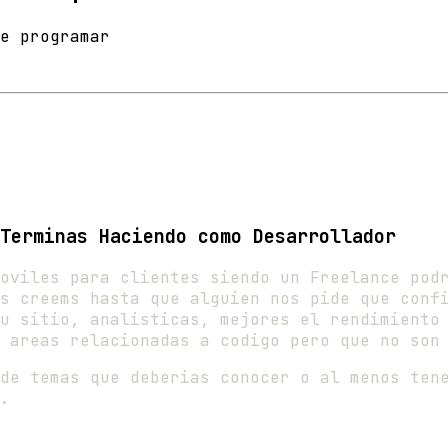
e programar
Terminas Haciendo como Desarrollador
oviles para clientes siendo un Freelance pod
s creems hasta que alguien nos pide que conf
u sitio, analisticas, mejores el rendimiento
 areas relacionadas a codigo pero que no son
de temas que deberias conocer o al menos ten
.