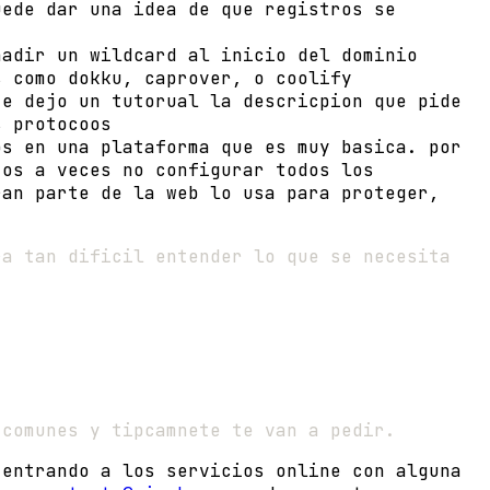
uede dar una idea de que registros se
ñadir un wildcard al inicio del dominio
s como dokku, caprover, o coolify
te dejo un tutorual la descricpion que pide
s protocoos
os en una plataforma que es muy basica. por
tos a veces no configurar todos los
ran parte de la web lo usa para proteger,
ra tan dificil entender lo que se necesita
 comunes y tipcamnete te van a pedir.
 entrando a los servicios online con alguna