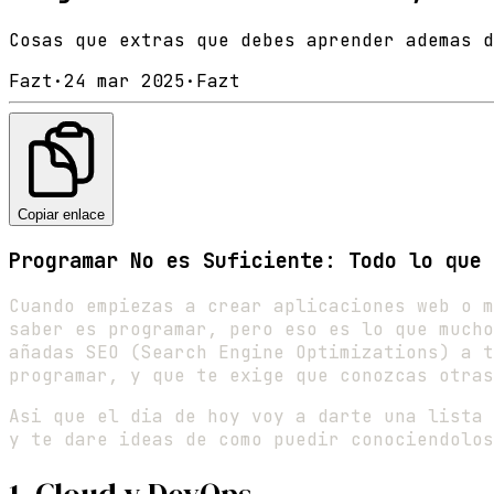
Cosas que extras que debes aprender ademas d
Fazt
·
24 mar 2025
·
Fazt
Copiar enlace
Programar No es Suficiente: Todo lo que 
Cuando empiezas a crear aplicaciones web o m
saber es programar, pero eso es lo que mucho
añadas SEO (Search Engine Optimizations) a t
programar, y que te exige que conozcas otras
Asi que el dia de hoy voy a darte una lista 
y te dare ideas de como puedir conociendolos