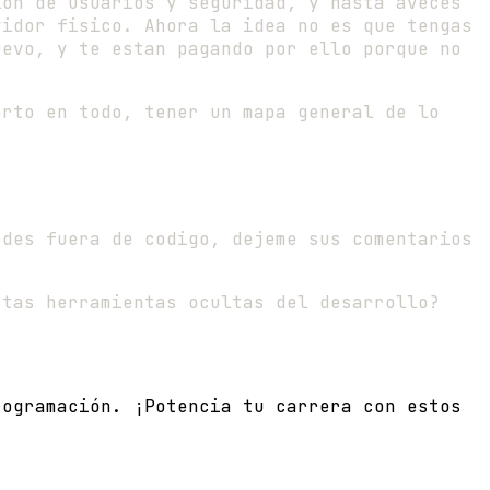
ion de usuarios y seguridad, y hasta aveces
vidor fisico. Ahora la idea no es que tengas
uevo, y te estan pagando por ello porque no
erto en todo, tener un mapa general de lo
edes fuera de codigo, dejeme sus comentarios
stas herramientas ocultas del desarrollo?
rogramación. ¡Potencia tu carrera con estos