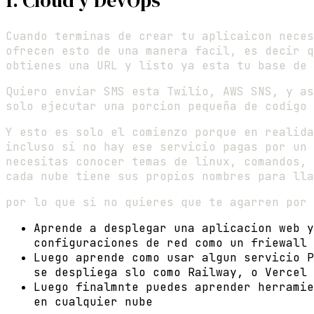
1. Cloud y DevOps
Cuando terminas de crear tu aplicaicon neces
ofrecen esto de una manera facil, es decir q
obtienes una URL y listo ya esta tu base de 
Quiero enviar SMS esta Twilio, AWS SNS, y as
solo ejecutar una porcion pequeña de codigo 
Y esto es solo el comienzo porque en realida
incluso si no hay ese servicio pagas por un 
necesitas conocer temas de linux, comandos, 
cada nube tiene sus propios nombres para lla
por lo que si no quieres que te agarren por 
Aprende a desplegar una aplicacion web y
configuraciones de red como un friewall 
Luego aprende como usar algun servicio P
se despliega slo como Railway, o Vercel
Luego finalmnte puedes aprender herramie
en cualquier nube