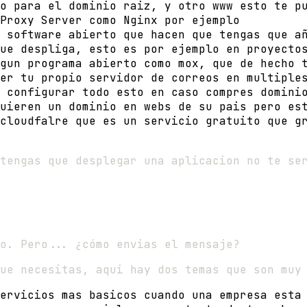
o para el dominio raiz, y otro www esto te p
Proxy Server como Nginx por ejemplo
 software abierto que hacen que tengas que a
ue despliga, esto es por ejemplo en proyecto
gun programa abierto como mox, que de hecho 
er tu propio servidor de correos en multiple
 configurar todo esto en caso compres domini
uieren un dominio en webs de su pais pero es
cloudfalre que es un servicio gratuito que g
tengas que desplegar una aplicacion no te se
o. Pero... ¿cómo envias el mensaje?
ue necesitas, aqui hay dos temas que son muy
ervicios mas basicos cuando una empresa esta