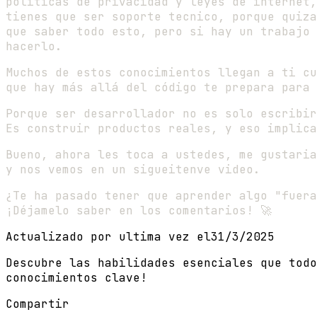
politicas de privacidad y leyes de internet,
tienes que ser soporte tecnico, porque quiza
que saber todo esto, pero si hay un trabajo 
hacerlo.
Muchos de estos conocimientos llegan a ti cu
que hay más allá del código te prepara para 
Porque ser desarrollador no es solo escribir
Es construir productos reales, y eso implic
Bueno, ahora les toca a ustedes, me gustaria
y nos vemos en un sigueitenve video.
¿Te ha pasado tener que aprender algo "fuera
¡Déjamelo saber en los comentarios! 🚀
Actualizado por ultima vez el
31/3/2025
Descubre las habilidades esenciales que todo
conocimientos clave!
Compartir