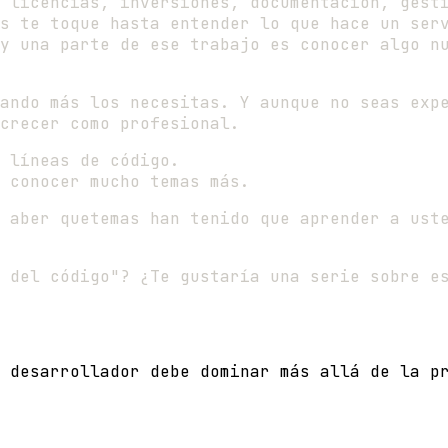
 licencias, inversiones, documentacion, gest
s te toque hasta entender lo que hace un ser
y una parte de ese trabajo es conocer algo n
ando más los necesitas. Y aunque no seas exp
crecer como profesional.
 líneas de código.
a conocer mucho temas más.
 aber quetemas han tenido que aprender a ust
 del código"? ¿Te gustaría una serie sobre e
 desarrollador debe dominar más allá de la p