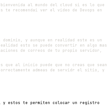
 bienvenida al mundo del cloud si es lo que
as te recomendai ver el video de Devops en
n dominio, y aunque en realidad este es un
realidad esto se puede convertir en algo mas
raciones de correos de tu propio servidor,
os que al inicio puede que no creas que sean
correctamente admeas de servidr el sitio, y
l y estos te permiten colocar un registro