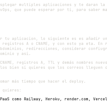
splegar multiples aplicaciones y te daran la
vOps, que puede esperar por ti, para saber m
r tu aplicacion, lo siguiente es es añadir u
 registros A o CNAME, y con esto ya eta. En 
bdominios, redirecciones, considerar confiug
ominio y asi.
CNAME, registros A, TTL y demás nombres nuev
los bien si quieres que los correos lleguen 
omar más tiempo que hacer el deploy.
 quieres:
PaaS como Railway, Heroku, render.com, Verce