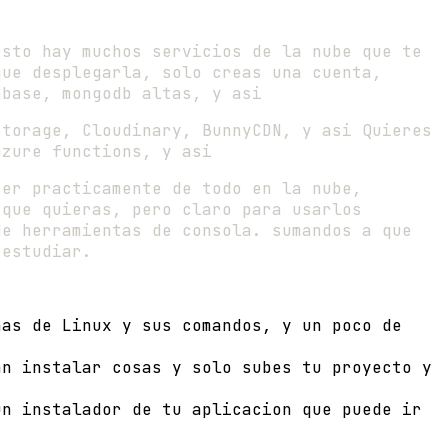
esto hay muchos servicios de la nube que te
que desplegarla, solo creas una cuenta,
abase, mongodb altas, y asi
Storage, Cloudinary, BunnyCDN, y asi Quieres
azure functions, y asi
cer practicamente de todo en la nube,
 que quieras, pero claro para usarlos
de herramientas de consola. sumandos a que
 estudiar.
nas de Linux y sus comandos, y un poco de
an instalar cosas y solo subes tu proyecto y
un instalador de tu aplicacion que puede ir