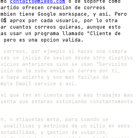
como
contacto@miweb.com
o de soporte como
artido ofrecen creacion de correos
ambien tiene Google workspace, y asi. Pero
10$ aprox por cada usuario, por lo otra
ear cuantos correos quieras, aunque esto
ias usar un programa llamado "Cliente de
, pero es una opcion valida.
s correos, por ejemplo si haces una compra
aces un inicio de sesion desde otro disptivo
rvicios anteriores sino se usan "Servicios
vicio de la nube envia un correo por ti,
os haya abierto y son mas faciles de
imple Email service y asi.
asi que ten en cuenta que a mas trabajes mas
cuenta que estaras estudiando constantemente
ph, o etiquetas meta, para cuando se
r analiticas y metricas de un sitio en webs
contabilidad, y gestion de uusarios,