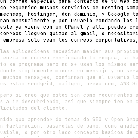
 un correo especial para contacto de tu web 
go requerido muchos servicios de Hosting comp
mecheap, hostinger, don dominio, y Gooogle t
ran mensualmente y por usuario rondando los 
este ya viene con un CPanel y alli puedes cr
correos lleguen quizas al gmail, o necesitar
 empresa solo vean los correos corportativos
las aplicacioens necesitan mandar sus propio
 envia un correo confirmando tu compra, si h
to se programa pero no se usan los mismos se
donde simplemente mandas un mensaje y un ser
 muchos mensajes, confirman que el usuario l
os estan sendgrid, mailgun, brevo.com, AWS S
pero si creo que estos son como recurrentes 
s a ir descubriendo, asi que siempre ten en 
licitudes del cliente.
nido que aprender de temas de SEO y Open Gra
n facturacion, pasarelas de pago, como añadi
usible, o por otro lado concepto basicos de 