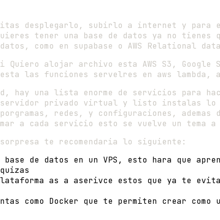
itas desplegarlo, subirlo a internet y para 
uieres tener una base de datos ya no tienes 
datos, como en supabase o AWS Relational dat
i Quiero alojar archivo esta AWS S3, Google 
esta las funciones servelres en aws lambda, 
d, hay una lista enorme de servicios para ha
servidor privado virtual y listo instalas lo
porgramas, redes, y configuraciones, ademas 
mar a cada servicio esto se vuelve un tema a
sorpresa te recomendaria lo siguiente:
 base de datos en un VPS, esto hara que apre
quizas
lataforma as a aserivce estos que ya te evit
ntas como Docker que te permiten crear como 