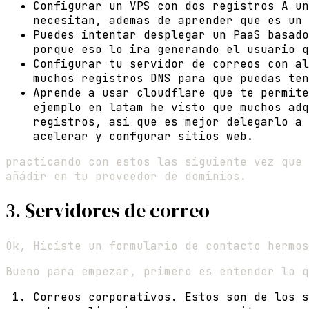
Configurar un VPS con dos registros A un
necesitan, ademas de aprender que es un 
Puedes intentar desplegar un PaaS basado
porque eso lo ira generando el usuario q
Configurar tu servidor de correos con al
muchos registros DNS para que puedas ten
Aprende a usar cloudflare que te permite
ejemplo en latam he visto que muchos adq
registros, asi que es mejor delegarlo a 
acelerar y confgurar sitios web.
practicando con estos las siguiente vez que 
añádir en tu proveedor de dominios.
3. Servidores de correo
Ok, Hiciste un formulario de contacto hermos
Bueno para empezar, primero es entender lo q
Correos corporativos. Estos son de los s