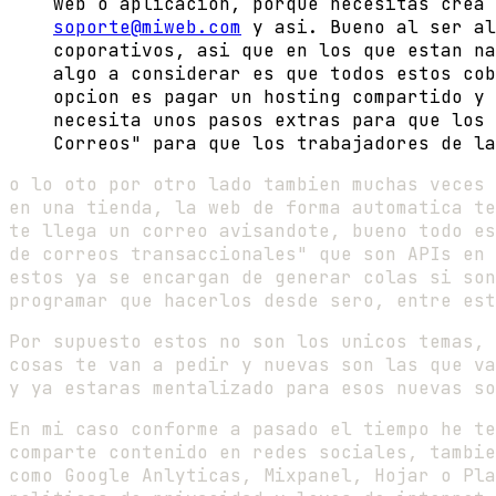
web o aplicacion, porque necesitas crea
soporte@miweb.com
y asi. Bueno al ser al
coporativos, asi que en los que estan na
algo a considerar es que todos estos cob
opcion es pagar un hosting compartido y 
necesita unos pasos extras para que los 
Correos" para que los trabajadores de la
o lo oto por otro lado tambien muchas veces 
en una tienda, la web de forma automatica te
te llega un correo avisandote, bueno todo es
de correos transaccionales" que son APIs en 
estos ya se encargan de generar colas si son
programar que hacerlos desde sero, entre est
Por supuesto estos no son los unicos temas, 
cosas te van a pedir y nuevas son las que va
y ya estaras mentalizado para esos nuevas so
En mi caso conforme a pasado el tiempo he te
comparte contenido en redes sociales, tambie
como Google Anlyticas, Mixpanel, Hojar o Pla