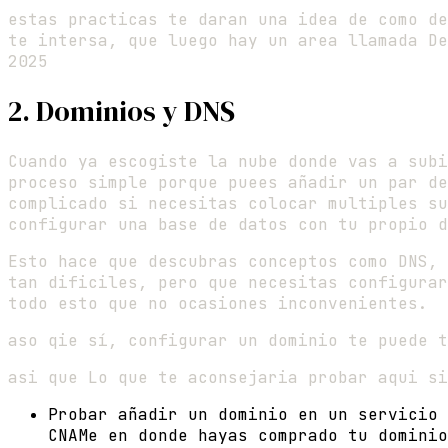
estas practicas te daran una idea de como de
te intersa, que luego hay un area llamada De
2025
2. Dominios y DNS
Cuando ya escogiste la nube donde vas a subi
proceso simple porque puees añadir un par de
complicado si necesitas colocar multiples su
configurar una base de datos con tu propio d
Esto hace que descubras conceptos como DNS, 
tan dificiles, pero que necesitas configurar
todo esto que no ocasiones inconvenientes.
aso qie sí, configurar un dominio te puede t
asi que Lo que te aconsejaria probar aqui si
Probar añadir un dominio en un servicio 
CNAMe en donde hayas comprado tu dominio