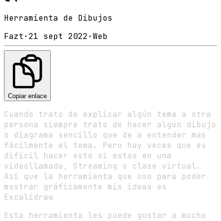
Herramienta de Dibujos
Fazt
·
21 sept 2022
·
Web
Copiar enlace
Cuando trato de explicar algún tema a otra
persona siempre trato de hacer algún dibujo
o diagrama sencillo que de a entender mas
fácilmente el tema. Pero hay veces que es
difícil hacer esto si estas en una
videollamada, Streaming o clase virtual.
Así que la herramienta que uso para poder
mostrar gráficamente mis ideas es
Excalidraw
Esta herramienta les puede gustar a mucho