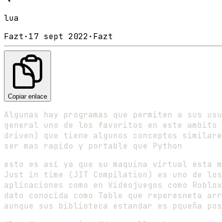
lua
Fazt
·
17 sept 2022
·
Fazt
Copiar enlace
Algunas hay programas que permiten a sus usu
general uno de los favoritos en este ambito 
driven) que tiene algunos conceptos similare
ser mas rapido y portable que Python
esto es así ya que su maquina virtual esta m
Just in time (JIT Compilation) es uno de los
aplicaciones como en Videojuegos como Roblox
dato conocida como Table que reperesneta arr
aunque sus biblioteca estandar es pqueña pos