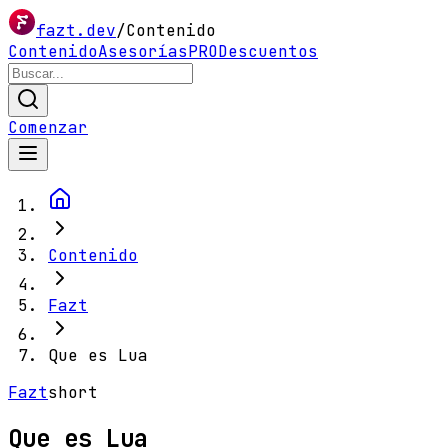
fazt.dev
/
Contenido
Contenido
Asesorías
PRO
Descuentos
Comenzar
Contenido
Fazt
Que es Lua
Fazt
short
Que es Lua