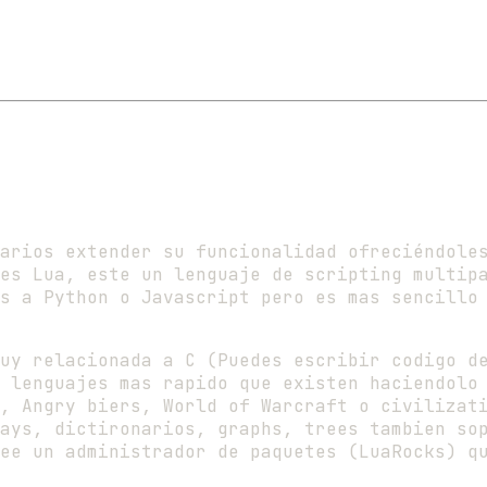
arios extender su funcionalidad ofreciéndole
es Lua, este un lenguaje de scripting multip
s a Python o Javascript pero es mas sencillo
uy relacionada a C (Puedes escribir codigo d
 lenguajes mas rapido que existen haciendolo
, Angry biers, World of Warcraft o civilizat
ays, dictironarios, graphs, trees tambien so
ee un administrador de paquetes (LuaRocks) q