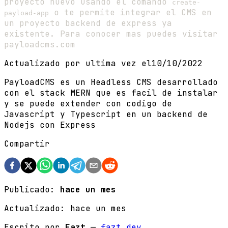
proyecto nuevo usando el comando
create-
o te permite integrar el CMS en
payload-app
un proyecto backend de express ya
existente. Para conocer mas puedes visitar
payloadcms.com
Actualizado por ultima vez el
10/10/2022
PayloadCMS es un Headless CMS desarrollado
con el stack MERN que es facil de instalar
y se puede extender con codigo de
Javascript y Typescript en un backend de
Nodejs con Express
Compartir
Publicado:
hace un mes
Actualizado:
hace un mes
Escrito por
Fazt
—
fazt.dev