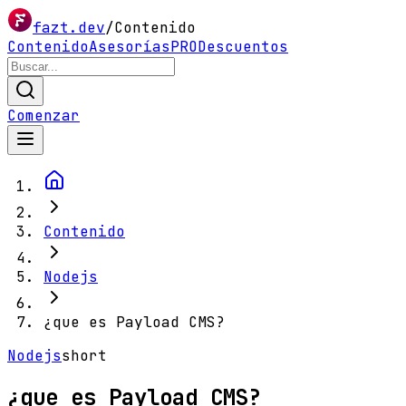
fazt.dev
/
Contenido
Contenido
Asesorías
PRO
Descuentos
Comenzar
Contenido
Nodejs
¿que es Payload CMS?
Nodejs
short
¿que es Payload CMS?