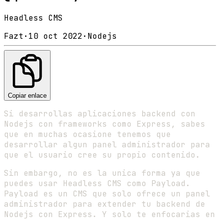
Headless CMS
Fazt
·
10 oct 2022
·
Nodejs
Copiar enlace
Si desarrollas aplicaciones backend con
Nodejs con frameworks como Express, sabes
que en muchas ocasione tenemos que
desarrollar algun panel administrador para
que el usuario cree su propio contenido.
Sin embargo, no es la unica forma ya que
puedes usar Headless CMS como Payload.
Payload es un CMS que solo ofrece un panel
administrador para extender tu backend de
Nodejs con Express. Y solo te enfocarias en