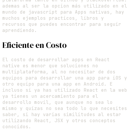
ademas al ser la opcion más utilizado en el
mundo de javascript para Apps nativas, hay
muchos ejemplos practicos, libros y
recursos que puedes encontrar para seguir
aprendiendo.
Eficiente en Costo
El costo de desarrollar apps en React
native es menor que soluciones no
multiplataforma, al no necesitar de dos
equipos para desarrollar una app para iOS y
otro equipo para una app en Android. E
incluso si ya has utilizado React en la web
ya tienes un acercamiento para el
desarrollo movil, que aunque no sea lo
mismo y quizas no sea todo lo que necesites
saber, si hay varias similitudes al estar
utilizando React, JSX y otros conceptos
conocidos.