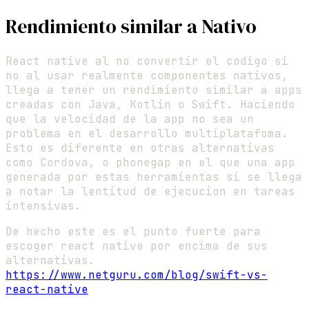
Rendimiento similar a Nativo
React native al no convertir el codigo si
no al usar realmente componentes nativos,
llega a tener un rendimiento similar a apps
creadas con Java, Kotlin o Swift. Haciendo
que la velocidad de la app no sea un
problema en el desarrollo multiplatafoma.
Esto es diferente en otras alternativas
como Cordova, o phonegap en el que una app
generada por estas herramientas si se llega
a notar la lentitud de ejecucion en tareas
intensivas.
De hecho este es el punto fuerte para
escoger react native por encima de sus
alternativas.
https://www.netguru.com/blog/swift-vs-
react-native