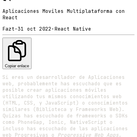
Aplicaciones Moviles Multiplataforma con
React
Fazt
·
31 oct 2022
·
React Native
Copiar enlace
Si eres un desarrollador de Aplicaciones
web, probablemente has escuchado que es
posible crear aplicaciones móviles
utilizando tus mismos conocimientos web
(HTML, CSS, y JavaScript) o conocimientos
similares (Biblioteca y Frameworks Web).
Quizas has escuchado de frameworks o SDKs
como PhoneGap, Ionic, NativeScript o
incluso has escuchado de las aplicaciones
web Progresivas o
Progressive Web Apps
.