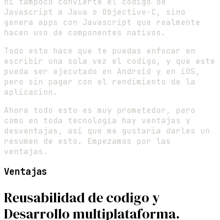
ni tampoco convierte el codigo de
Javascript a Java o Objective-C, sino
genera apps con Javascript que realmente
hacen uso de componentes nativos.
Todo esto hace que te puedas enfocar en
escribir una sola vez el codigo, y que este
pueda ser ejecutado en Android y en iOS,
pero sin pagar con el rendimiento de la
aplicacion.
Ahora todo esto es muy prometedor, pero
como en toda tecnología hay ventajas y
desventajas, asi que me gustaria darles un
resumen de esto. Empezamos por las
ventajas.
Ventajas
Reusabilidad de codigo y
Desarrollo multiplataforma.