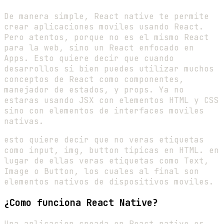
De manera simple, React native te permite
crear aplicaciones moviles usando React.
Pero atentos, porque no es el mismo React
para la web, sino un React enfocado en
Apps. Esto quiere decir que cuando
desarrollos si bien puedes utilizar muchos
conceptos de React como componentes,
manejador de estados, y props. Ya no
estaras usando JSX con elementos HTML y CSS
sino con elementos de interfaces moviles
nativas.
esto quiere decir que no veras etiquetas
como input, img, button tipicas en HTML. en
lugar de ellas veras etiquetas como Text,
Image o Button, los cuales al final son
elementos nativos de dispositivos moviles.
¿Como funciona React Native?
Una aplicacion creada en React native es