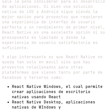
vale la pena considerar para el desarrollo
de aplicaciones. Si bien una solución
nativa de iOS y Android sigue siendo la
mejor opción para proyectos que requieren
una experiencia de interfaz de usuario
perfecta y un rendimiento de primer nivel,
React Native es una excelente opción si su
presupuesto es limitado y donde la
experiencia de usuario satisfactoria es
suficiente.
Y algo interesante es que React Native no
queda tan solo en movil sino que hay
proyectos relacionados para otras
plataformas que vienen tanto por parte de
facebook y terceros como:
React Native Windows, el cual permite
crear aplicaciones de escritorio
nativas usando React
React Native Desktop, aplicaciones
nativas de WIndows y