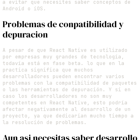
a evitar que necesites saber conceptos de
Android o iOS.
Problemas de conpatibilidad y
depuracion
A pesar de que React Native es utilizado
por empresas muy grandes de tecnología,
todavía está en fase beta. lo que en la
practica significa que muchos
desarrolladores pueden encontrar varios
problemas con la compatibilidad de paquetes
o las herramientas de depuración. Y si en
caso los desarrolladores no son muy
competentes en React Native, esto podría
afectar negativamente al desarrollo de un
proyecto, ya que dedicarian mucho tiempo a
la resolución de problemas.
Aun asi necesitas saber desarrollo