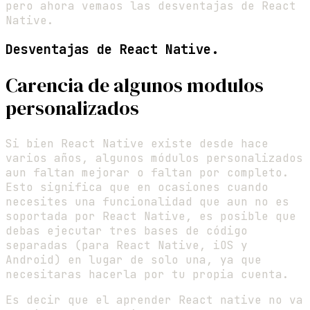
pero ahora vemaos las desventajas de React
Native.
Desventajas de React Native.
Carencia de algunos modulos
personalizados
Si bien React Native existe desde hace
varios años, algunos módulos personalizados
aun faltan mejorar o faltan por completo.
Esto significa que en ocasiones cuando
necesites una funcionalidad que aun no es
soportada por React Native, es posible que
debas ejecutar tres bases de código
separadas (para React Native, iOS y
Android) en lugar de solo una, ya que
necesitaras hacerla por tu propia cuenta.
Es decir que el aprender React native no va