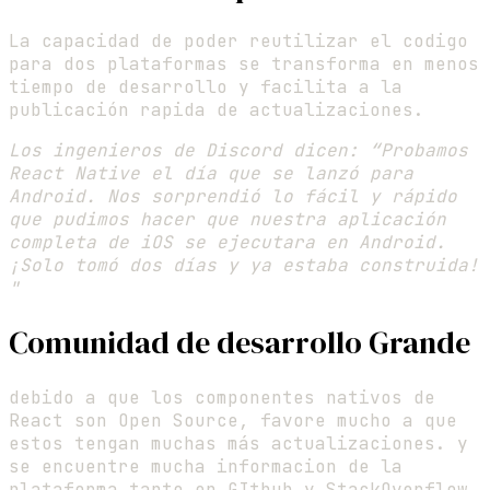
La capacidad de poder reutilizar el codigo
para dos plataformas se transforma en menos
tiempo de desarrollo y facilita a la
publicación rapida de actualizaciones.
Los ingenieros de Discord dicen: “Probamos
React Native el día que se lanzó para
Android. Nos sorprendió lo fácil y rápido
que pudimos hacer que nuestra aplicación
completa de iOS se ejecutara en Android.
¡Solo tomó dos días y ya estaba construida!
"
Comunidad de desarrollo Grande
debido a que los componentes nativos de
React son Open Source, favore mucho a que
estos tengan muchas más actualizaciones. y
se encuentre mucha informacion de la
plataforma tanto en GIthub y StackOverflow.