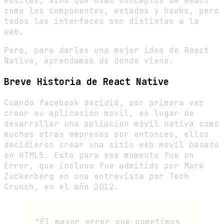
moviles, sino que usas conceptos de React
como los componentes, estados y hooks, pero
todos las interfaces son distintas a la
web.
Pero, para darles una mejor idea de React
Native, aprendamos de donde viene.
Breve Historia de React Native
Cuando facebook decidió, por primera vez
crear su aplicación movil, en lugar de
desarrollar una apliacion móvil nativa como
muchas otras empresas por entonces, ellos
decidieron crear una sitio web movil basado
en HTML5. Esto para ese momento fue un
Error, que incluso fue admitido por Mark
Zuckerberg en una entrevista por Tech
Crunch, en el año 2012.
"El mayor error que cometimos