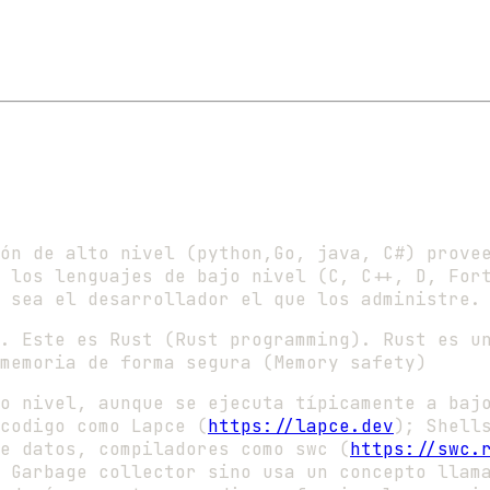
ón de alto nivel (python,Go, java, C#) prove
 los lenguajes de bajo nivel (C, C++, D, For
 sea el desarrollador el que los administre.
. Este es Rust (Rust programming). Rust es u
memoria de forma segura (Memory safety)
o nivel, aunque se ejecuta típicamente a baj
codigo como Lapce (
https://lapce.dev
); Shell
e datos, compiladores como swc (
https://swc.
 Garbage collector sino usa un concepto llam