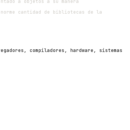
entado a objetos a su manera
enorme cantidad de bibliotecas de la
vegadores, compiladores, hardware, sistemas