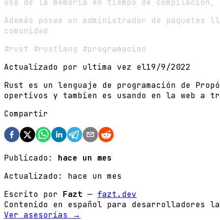
uso de la memoria en tiempo de compilación, 
Además posee un administrador de paquetes ll
comunidad
#rust #rustlang #programacion
Actualizado por ultima vez el
19/9/2022
Rust es un lenguaje de programación de Propó
opertivos y tambien es usando en la web a tr
Compartir
Publicado:
hace un mes
Actualizado:
hace un mes
Escrito por
Fazt
—
fazt.dev
Contenido en español para desarrolladores la
Ver asesorías →