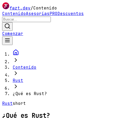
fazt.dev
/
Contenido
Contenido
Asesorías
PRO
Descuentos
Comenzar
Contenido
Rust
¿Qué es Rust?
Rust
short
¿Qué es Rust?