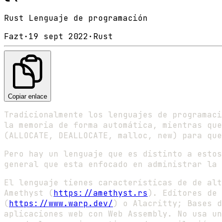
Rust Lenguaje de programación
Fazt
·
19 sept 2022
·
Rust
Copiar enlace
Tradicionalmente los lenguajes de programaci
la memoria de forma automática, mientras que
(ALLOCATE, DEALLOCATE, malloc, new) para que
Pero hay un lenguaje que es distinto a estos
general que esta enfocado en administrar la 
El lenguaje tienes características de de alt
Amethyst (
https://amethyst.rs
). Editores de 
(
https://www.warp.dev/
) o Alacritty; Bases d
aplicaciones web con Web Assembly. No usa un