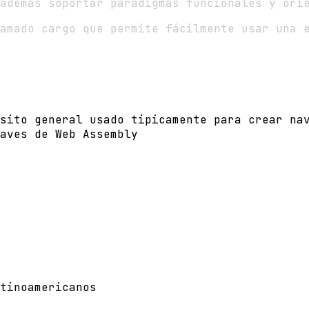
además soportar paradigmas funcionales y ori
amado cargo que permite fácilmente usar una 
sito general usado tipicamente para crear na
aves de Web Assembly
tinoamericanos