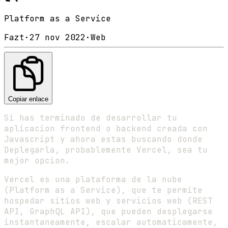
Platform as a Service
Fazt
·
27 nov 2022
·
Web
Copiar enlace
Si has terminado de desarrollar tu
aplicacion frontend o backend creada con
Javascript y ahora estas buscando donde
Deplegarla, probablemente Vercel, sea tu
mejor opcion.
Vercel es una plataforma de la nube
(Platform as a Service), que te permite
hospedar sitios web y servicios web (REST
API, GraphQL API), que pueden desplegarse
instantaneamente, escalar automaticamente,