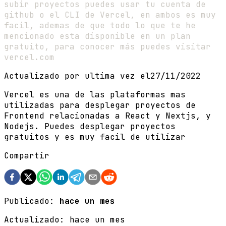
subir proyectos puedes usar tu cuenta de
github o el CLI de Vercel, en ambos es muy
facil, ademas de que todo lo que te he
mencionado esta disponible en un plan
gratuito, para conocer más puedes visitar
vercel.com
Actualizado por ultima vez el
27/11/2022
Vercel es una de las plataformas mas
utilizadas para desplegar proyectos de
Frontend relacionadas a React y Nextjs, y
Nodejs. Puedes desplegar proyectos
gratuitos y es muy facil de utilizar
Compartir
Publicado:
hace un mes
Actualizado:
hace un mes