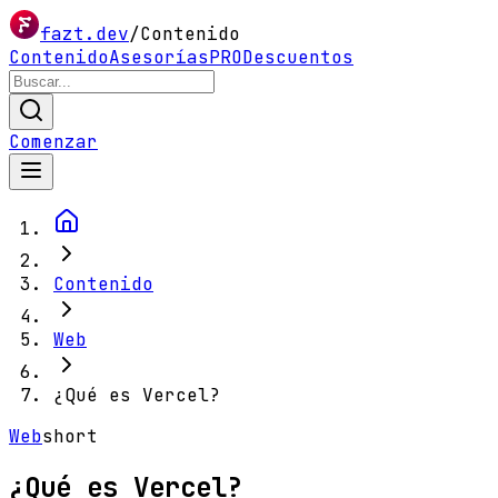
fazt.dev
/
Contenido
Contenido
Asesorías
PRO
Descuentos
Comenzar
Contenido
Web
¿Qué es Vercel?
Web
short
¿Qué es Vercel?