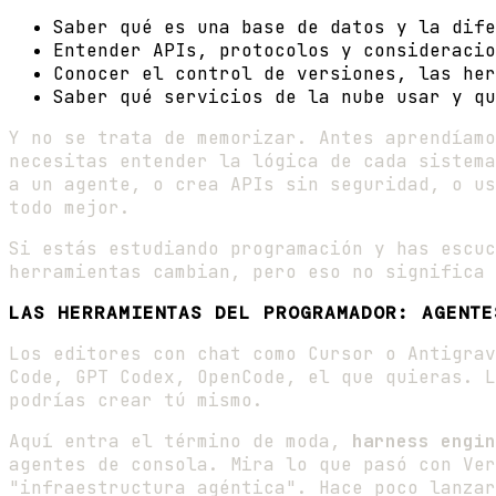
Saber qué es una base de datos y la dife
Entender APIs, protocolos y consideracio
Conocer el control de versiones, las her
Saber qué servicios de la nube usar y qu
Y no se trata de memorizar. Antes aprendíamo
necesitas entender la lógica de cada sistema
a un agente, o crea APIs sin seguridad, o us
todo mejor.
Si estás estudiando programación y has escu
herramientas cambian, pero eso no significa 
LAS HERRAMIENTAS DEL PROGRAMADOR: AGENTE
Los editores con chat como Cursor o Antigra
Code, GPT Codex, OpenCode, el que quieras. L
podrías crear tú mismo.
Aquí entra el término de moda,
harness engin
agentes de consola. Mira lo que pasó con Ver
"infraestructura agéntica". Hace poco lanzar