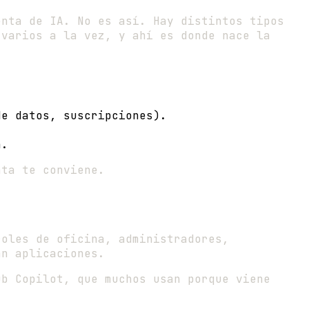
enta de IA. No es así. Hay distintos tipos
 varios a la vez, y ahí es donde nace la
de datos, suscripciones).
a.
nta te conviene.
roles de oficina, administradores,
an aplicaciones.
b Copilot, que muchos usan porque viene