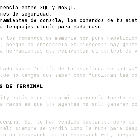
rencia entre SQL y NoSQL.
nes de seguridad.
ramientas de consola, los comandos de tu sis
é lenguajes elegir para cada caso.
s los comandos de memoria por pura repetició
, porque no entenderla es riesgoso: hay gent
a herramientas que reinventan el control de 
chado sobre "el fin de la escritura de código
que no tengas que saber cómo funcionan las c
S DE TERMINAL
vity están bien, pero mi sugerencia fuerte e
a razón es que los agentes no solo generan c
eering
. Sí, lo han vendido bastante, pero lo
cel: siempre se vendió como la nube para des
on un framework —no un framework web, porque