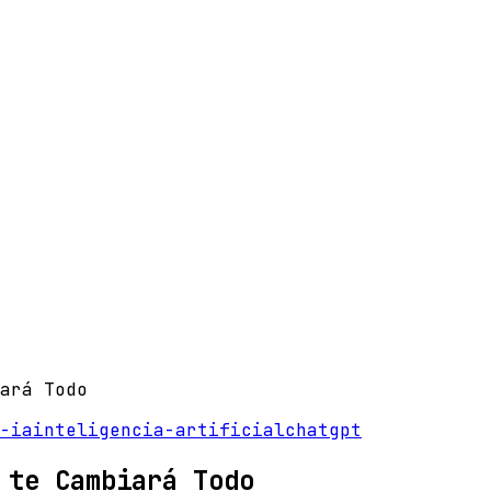
ará Todo
-ia
inteligencia-artificial
chatgpt
 te Cambiará Todo