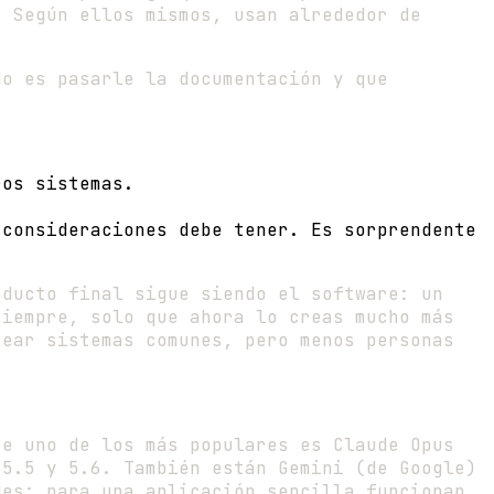
. Según ellos mismos, usan alrededor de
No es pasarle la documentación y que
ros sistemas.
 consideraciones debe tener. Es sorprendente
oducto final sigue siendo el software: un
siempre, solo que ahora lo creas mucho más
rear sistemas comunes, pero menos personas
te uno de los más populares es Claude Opus
 5.5 y 5.6. También están Gemini (de Google)
des: para una aplicación sencilla funcionan,