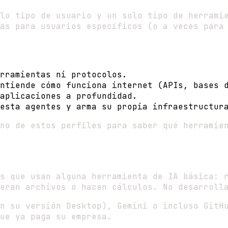
lo tipo de usuario y un solo tipo de herrami
as para usuarios específicos (o a veces para
erramientas ni protocolos.
ntiende cómo funciona internet (APIs, bases 
aplicaciones a profundidad.
esta agentes y arma su propia infraestructur
no de estos perfiles para saber qué herramie
s que usan alguna herramienta de IA básica: 
eran archivos o hacen cálculos. No desarroll
n su versión Desktop), Gemini o incluso GitHu
ue ya paga su empresa.