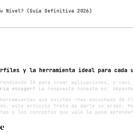
u Nivel? (Guía Definitiva 2026)
rfiles y la herramienta ideal para cada 
rendiendo IA para crear aplicaciones, y casi
ría escoger?
La respuesta honesta es: depende
herramientas que existen —has escuchado de C
do, este artículo trata de darle un orden. H
tas y los conceptos que vale la pena aprende
te