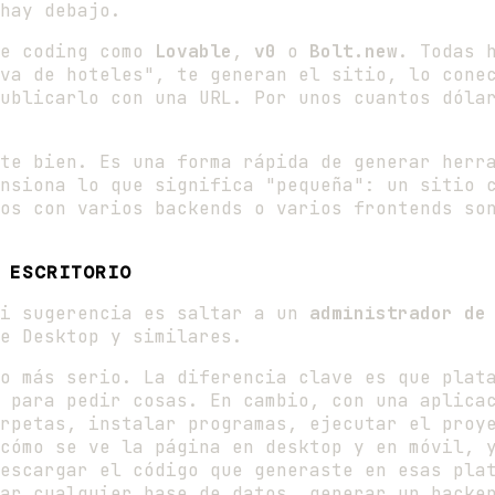
hay debajo.
be coding como
Lovable
,
v0
o
Bolt.new
. Todas 
va de hoteles", te generan el sitio, lo cone
ublicarlo con una URL. Por unos cuantos dóla
te bien. Es una forma rápida de generar herra
nsiona lo que significa "pequeña": un sitio 
os con varios backends o varios frontends so
 ESCRITORIO
mi sugerencia es saltar a un
administrador de
e Desktop y similares.
o más serio. La diferencia clave es que plat
 para pedir cosas. En cambio, con una aplica
rpetas, instalar programas, ejecutar el proy
cómo se ve la página en desktop y en móvil, 
escargar el código que generaste en esas pla
ar cualquier base de datos, generar un backe