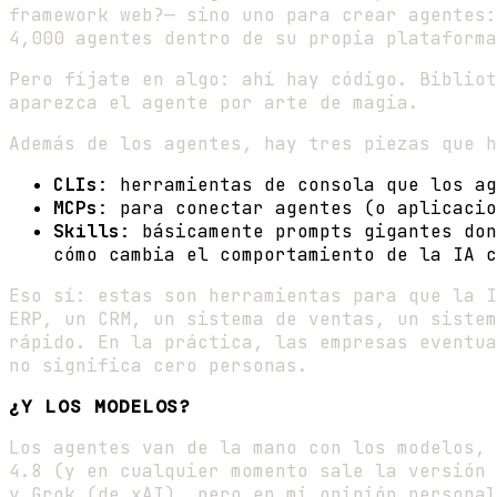
framework web?— sino uno para crear agentes:
4,000 agentes dentro de su propia plataforma
Pero fíjate en algo: ahí hay código. Bibliot
aparezca el agente por arte de magia.
Además de los agentes, hay tres piezas que h
CLIs
: herramientas de consola que los ag
MCPs
: para conectar agentes (o aplicacio
Skills
: básicamente prompts gigantes don
cómo cambia el comportamiento de la IA c
Eso sí: estas son herramientas para que la 
ERP, un CRM, un sistema de ventas, un sistem
rápido. En la práctica, las empresas eventua
no significa cero personas.
¿Y LOS MODELOS?
Los agentes van de la mano con los modelos, 
4.8 (y en cualquier momento sale la versión 
y Grok (de xAI), pero en mi opinión personal