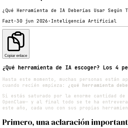
¿Qué Herramienta de IA Deberías Usar Según T
Fazt
·
30 jun 2026
·
Inteligencia Artificial
Copiar enlace
¿Qué herramienta de IA escoger? Los 4 pe
Hasta este momento, muchas personas están ap
cuando recién empieza:
¿qué herramienta debe
Si estás saturado por la enorme cantidad de 
OpenClaw— y al final todo se te ha entrevera
este año, cada uno con sus propias herramien
Primero, una aclaración importan