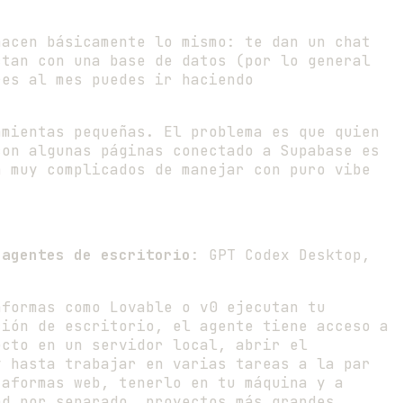
hacen básicamente lo mismo: te dan un chat
ctan con una base de datos (por lo general
res al mes puedes ir haciendo
mientas pequeñas. El problema es que quien
con algunas páginas conectado a Supabase es
n muy complicados de manejar con puro vibe
 agentes de escritorio
: GPT Codex Desktop,
aformas como Lovable o v0 ejecutan tu
ción de escritorio, el agente tiene acceso a
ecto en un servidor local, abrir el
y hasta trabajar en varias tareas a la par
taformas web, tenerlo en tu máquina y a
nd por separado, proyectos más grandes.