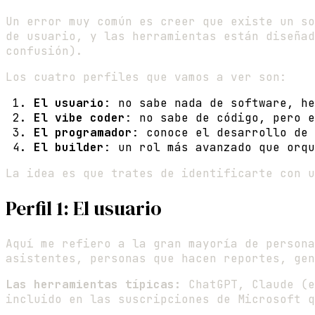
Un error muy común es creer que existe un so
de usuario, y las herramientas están diseñad
confusión).
Los cuatro perfiles que vamos a ver son:
El usuario
: no sabe nada de software, h
El vibe coder
: no sabe de código, pero e
El programador
: conoce el desarrollo de 
El builder
: un rol más avanzado que orqu
La idea es que trates de identificarte con u
Perfil 1: El usuario
Aquí me refiero a la gran mayoría de persona
asistentes, personas que hacen reportes, gen
Las herramientas típicas:
ChatGPT, Claude (e
incluido en las suscripciones de Microsoft q