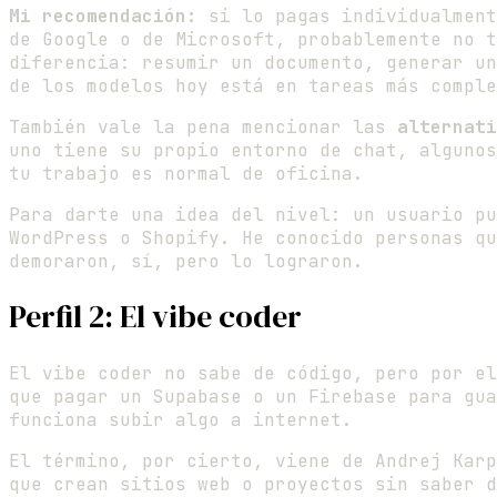
Mi recomendación:
si lo pagas individualment
de Google o de Microsoft, probablemente no t
diferencia: resumir un documento, generar un
de los modelos hoy está en tareas más comple
También vale la pena mencionar las
alternati
uno tiene su propio entorno de chat, algunos
tu trabajo es normal de oficina.
Para darte una idea del nivel: un usuario pu
WordPress o Shopify. He conocido personas qu
demoraron, sí, pero lo lograron.
Perfil 2: El vibe coder
El vibe coder no sabe de código, pero por el
que pagar un Supabase o un Firebase para gua
funciona subir algo a internet.
El término, por cierto, viene de Andrej Karp
que crean sitios web o proyectos sin saber d