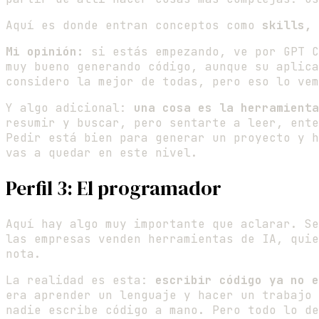
Aquí es donde entran conceptos como
skills, 
Mi opinión:
si estás empezando, ve por GPT C
muy bueno generando código, aunque su aplica
considero la mejor de todas, pero eso lo vem
Y algo adicional:
una cosa es la herramienta
resumir y buscar, pero sentarte a leer, ente
Pedir está bien para generar un proyecto y h
vas a quedar en este nivel.
Perfil 3: El programador
Aquí hay algo muy importante que aclarar. Se
las empresas venden herramientas de IA, quie
nota.
La realidad es esta:
escribir código ya no e
era aprender un lenguaje y hacer un trabajo 
nadie escribe código a mano. Pero todo lo de