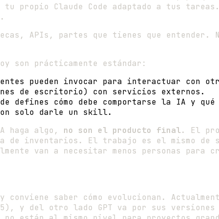
 tu propio Claude Code adaptado a tus tareas
.
ecas, APIs, partes que tienes que entender. 
oy son prácticamente estándar:
entes pueden invocar para interactuar con ot
nes de escritorio) con servicios externos.
de defines cómo debe comportarse la IA y qué
on solo darle un skill.
IA haga algo,
no son el producto final
. El pr
a de inventarios. El trabajo es el mismo de 
lmente van a necesitar menos personas para c
y conviene saber cómo evolucionan. Actualmen
5), y del otro lado GPT va por sus versiones
 no están al mismo nivel para proyectos gran