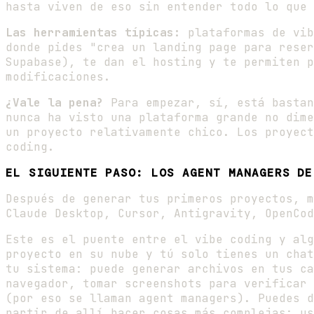
hasta viven de eso sin entender todo lo que 
Las herramientas típicas:
plataformas de vi
donde pides "crea un landing page para reser
Supabase), te dan el hosting y te permiten p
modificaciones.
¿Vale la pena?
Para empezar, sí, está bastan
nunca ha visto una plataforma grande no dime
un proyecto relativamente chico. Los proyect
coding.
EL SIGUIENTE PASO: LOS AGENT MANAGERS DE
Después de generar tus primeros proyectos, 
Claude Desktop, Cursor, Antigravity, OpenCod
Este es el puente entre el vibe coding y alg
proyecto en su nube y tú solo tienes un chat
tu sistema: puede generar archivos en tus ca
navegador, tomar screenshots para verificar 
(por eso se llaman agent managers). Puedes d
partir de allí hacer cosas más complejas: us