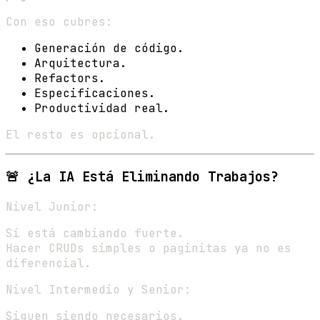
Con eso cubres:
Generación de código.
Arquitectura.
Refactors.
Especificaciones.
Productividad real.
El resto es opcional.
🚨 ¿La IA Está Eliminando Trabajos?
Nivel Junior:
Sí está cambiando fuerte.
Hacer CRUDs simples o paginitas ya no es
diferencial.
Nivel Intermedio y Senior:
Siguen siendo necesarios.