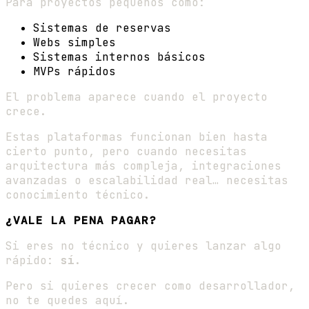
Para proyectos pequeños como:
Sistemas de reservas
Webs simples
Sistemas internos básicos
MVPs rápidos
El problema aparece cuando el proyecto
crece.
Estas plataformas funcionan bien hasta
cierto punto, pero cuando necesitas
arquitectura más compleja, integraciones
avanzadas o escalabilidad real… necesitas
conocimiento técnico.
¿VALE LA PENA PAGAR?
Si eres no técnico y quieres lanzar algo
rápido:
sí
.
Pero si quieres crecer como desarrollador,
no te quedes aquí.