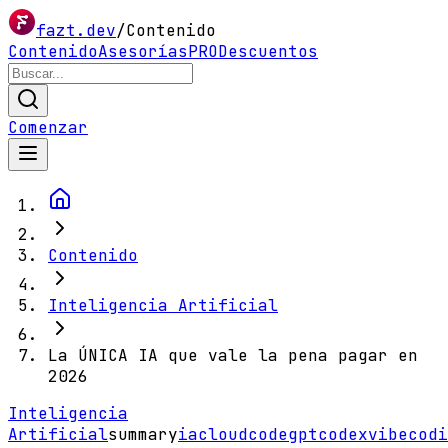
fazt.dev
/
Contenido
Contenido
Asesorías
PRO
Descuentos
Comenzar
Contenido
Inteligencia Artificial
La ÚNICA IA que vale la pena pagar en
2026
Inteligencia
Artificial
summary
ia
cloudcode
gptcodex
vibecodi