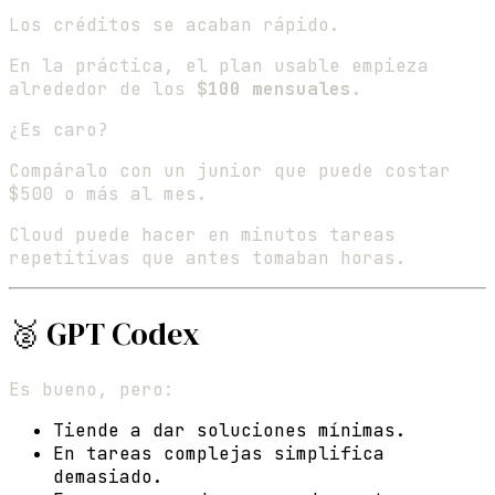
Los créditos se acaban rápido.
En la práctica, el plan usable empieza
alrededor de los
$100 mensuales
.
¿Es caro?
Compáralo con un junior que puede costar
$500 o más al mes.
Cloud puede hacer en minutos tareas
repetitivas que antes tomaban horas.
🥈 GPT Codex
Es bueno, pero:
Tiende a dar soluciones mínimas.
En tareas complejas simplifica
demasiado.