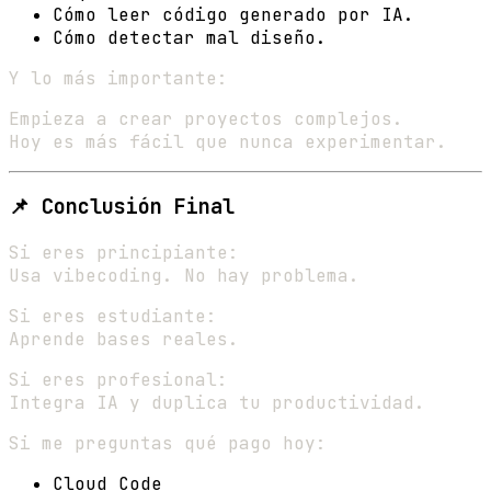
Cómo leer código generado por IA.
Cómo detectar mal diseño.
Y lo más importante:
Empieza a crear proyectos complejos.
Hoy es más fácil que nunca experimentar.
📌 Conclusión Final
Si eres principiante:
Usa vibecoding. No hay problema.
Si eres estudiante:
Aprende bases reales.
Si eres profesional:
Integra IA y duplica tu productividad.
Si me preguntas qué pago hoy:
Cloud Code