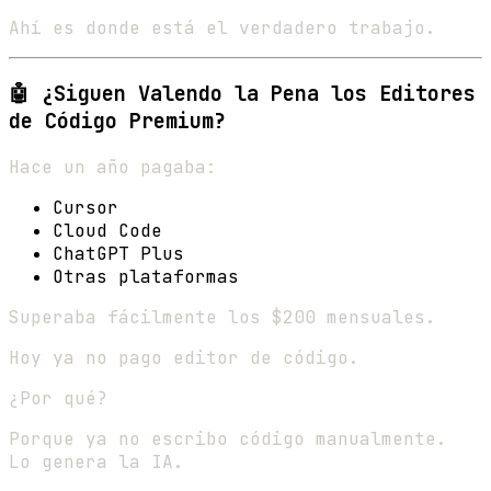
Ahí es donde está el verdadero trabajo.
🤖 ¿Siguen Valendo la Pena los Editores
de Código Premium?
Hace un año pagaba:
Cursor
Cloud Code
ChatGPT Plus
Otras plataformas
Superaba fácilmente los $200 mensuales.
Hoy ya no pago editor de código.
¿Por qué?
Porque ya no escribo código manualmente.
Lo genera la IA.