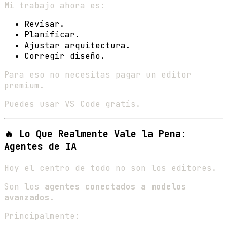
Mi trabajo ahora es:
Revisar.
Planificar.
Ajustar arquitectura.
Corregir diseño.
Para eso no necesitas pagar un editor
premium.
Puedes usar VS Code gratis.
🔥 Lo Que Realmente Vale la Pena:
Agentes de IA
Hoy el centro de todo no son los editores.
Son los
agentes conectados a modelos
avanzados
.
Principalmente: