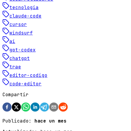
tecnologia
claude-code
cursor
windsurf
ai
gpt-codex
chatgpt
trae
editor-codigo
code-editor
Compartir
Publicado:
hace un mes