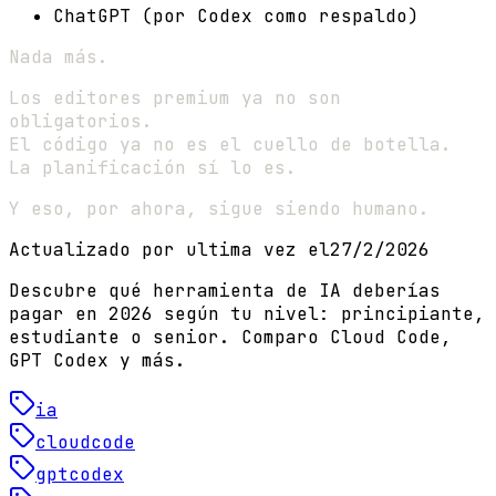
ChatGPT (por Codex como respaldo)
Nada más.
Los editores premium ya no son
obligatorios.
El código ya no es el cuello de botella.
La planificación sí lo es.
Y eso, por ahora, sigue siendo humano.
Actualizado por ultima vez el
27/2/2026
Descubre qué herramienta de IA deberías
pagar en 2026 según tu nivel: principiante,
estudiante o senior. Comparo Cloud Code,
GPT Codex y más.
ia
cloudcode
gptcodex