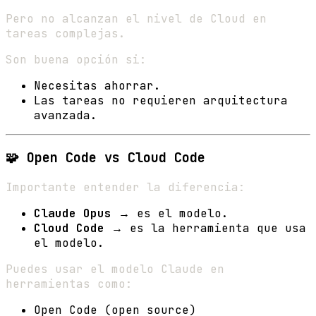
Pero no alcanzan el nivel de Cloud en
tareas complejas.
Son buena opción si:
Necesitas ahorrar.
Las tareas no requieren arquitectura
avanzada.
🧩 Open Code vs Cloud Code
Importante entender la diferencia:
Claude Opus
→ es el modelo.
Cloud Code
→ es la herramienta que usa
el modelo.
Puedes usar el modelo Claude en
herramientas como:
Open Code (open source)