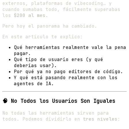
externos, plataformas de vibecoding… y
cuando sumabas todo, fácilmente superabas
los
$200 al mes
.
Pero hoy el panorama ha cambiado.
En este artículo te explico:
Qué herramientas realmente vale la pena
pagar.
Qué tipo de usuario eres (y qué
deberías usar).
Por qué ya no pago editores de código.
Y qué está pasando realmente con los
agentes de IA.
🧠 No Todos los Usuarios Son Iguales
No todas las herramientas sirven para
todos. Podemos dividirlo en
tres niveles
: