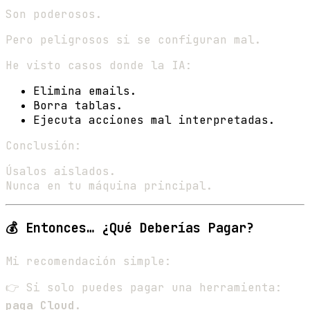
Son poderosos.
Pero peligrosos si se configuran mal.
He visto casos donde la IA:
Elimina emails.
Borra tablas.
Ejecuta acciones mal interpretadas.
Conclusión:
Úsalos aislados.
Nunca en tu máquina principal.
💰 Entonces… ¿Qué Deberías Pagar?
Mi recomendación simple:
👉 Si solo puedes pagar una herramienta:
paga Cloud
.