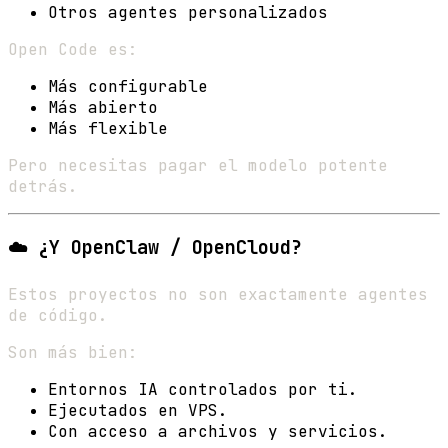
Otros agentes personalizados
Open Code es:
Más configurable
Más abierto
Más flexible
Pero necesitas pagar el modelo potente
detrás.
☁️ ¿Y OpenClaw / OpenCloud?
Estos proyectos no son exactamente agentes
de código.
Son más bien:
Entornos IA controlados por ti.
Ejecutados en VPS.
Con acceso a archivos y servicios.