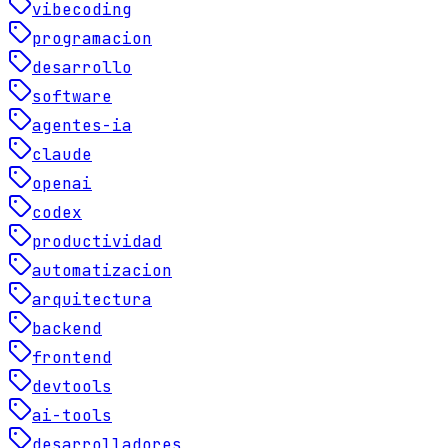
vibecoding
programacion
desarrollo
software
agentes-ia
claude
openai
codex
productividad
automatizacion
arquitectura
backend
frontend
devtools
ai-tools
desarrolladores