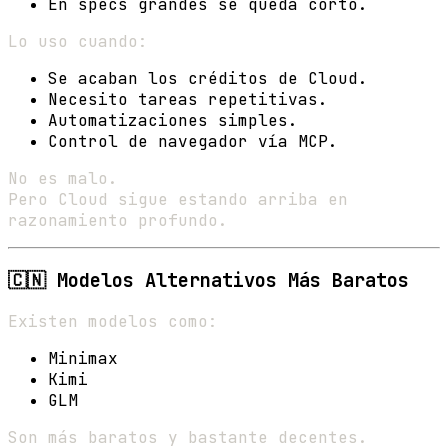
En specs grandes se queda corto.
Lo uso cuando:
Se acaban los créditos de Cloud.
Necesito tareas repetitivas.
Automatizaciones simples.
Control de navegador vía MCP.
No es malo.
Pero Cloud sigue estando arriba en
razonamiento profundo.
🇨🇳 Modelos Alternativos Más Baratos
Existen modelos como:
Minimax
Kimi
GLM
Son más baratos y bastante decentes.