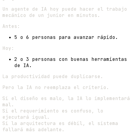
Un agente de IA hoy puede hacer el trabajo
mecánico de un junior en minutos.
Antes:
5 o 6 personas para avanzar rápido.
Hoy:
2 o 3 personas con buenas herramientas
de IA.
La productividad puede duplicarse.
Pero la IA no reemplaza el criterio.
Si el diseño es malo, la IA lo implementará
mal.
Si el requerimiento es confuso, lo
ejecutará igual.
Si la arquitectura es débil, el sistema
fallará más adelante.