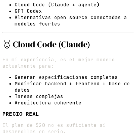
Cloud Code (Claude + agente)
GPT Codex
Alternativas open source conectadas a
modelos fuertes
🥇 Cloud Code (Claude)
En mi experiencia, es el mejor modelo
actualmente para:
Generar especificaciones completas
Modificar backend + frontend + base de
datos
Tareas complejas
Arquitectura coherente
PRECIO REAL
El plan de $20 no es suficiente si
desarrollas en serio.